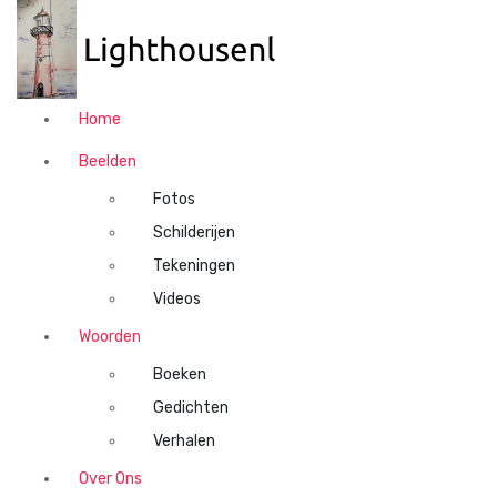
N
a
a
r
d
Home
e
i
Beelden
n
Fotos
h
o
Schilderijen
u
Tekeningen
d
Videos
s
p
Woorden
r
Boeken
i
n
Gedichten
g
Verhalen
e
n
Over Ons