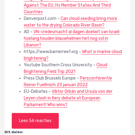
Against The EU, Its Member States And Third
Countries
Denverpost.com –
Can cloud seeding bring more
water to the drying Colorado River Basin?
AD –
VN-vredesmacht al dagen doelwit van Israël:
hoelang houden blauwhelmen het nog vol in
Libanon?
https://www.barrierreef.org –
What is marine cloud
brightening?
Youtube Southern Cross University –
Cloud
Brightening Field Trip 2021
Press Club Brussels Europe –
Persconferentie
Reiner Fuellmich 23 januari 2022
EU-Debates –
Viktor Orbán and Ursula von der
Leyen clash in fiery debate at European
Parliament! Who wins?
Lees 56 reacties
Dit delen: