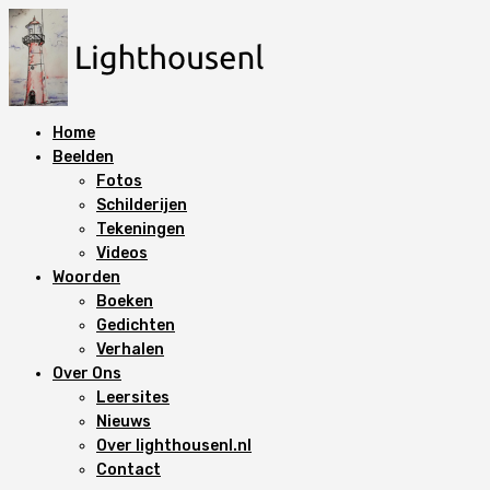
N
a
a
r
d
Home
e
Beelden
i
Fotos
n
Schilderijen
h
Tekeningen
o
Videos
u
Woorden
d
Boeken
s
Gedichten
p
Verhalen
r
Over Ons
i
Leersites
n
Nieuws
g
Over lighthousenl.nl
e
Contact
n