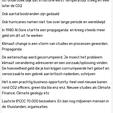
Uit onderzoek blijk dat in historie eerst temperatuur steeg en veel
later de CO2
Ook aantal bosbranden zijn gedaald
Ook hurricanes namen niet toe over lange periode en wereldwijd
In 1980 Al Gore startte een propgaganda en kreeg steeds meer
geld om dit uit te werken
Klimaat change is een storm van studies en processen geworden.
Propaganda
De wetenschap werd gecorrumpeerd. Je moest het probleem
klimaat verandering adresseren en een oorzaak/oplossing vinden.
De hoeveelheid geld die je kon krijgen corrrumpeerde het geloof en
veroorzaakte een gebrek aan kritisch nadenken, schrijven
Het is een prachtig business opportunity: heel veel nieuwe banen
rond CO2 officers, green bla bla enz enz. Nieuwe studies als Climate
Finance, Climate geology etc
Laatste IPCCC 70.000 bezoekers. En dan nog miljoenen mensen in
de thuislanden, organisaties