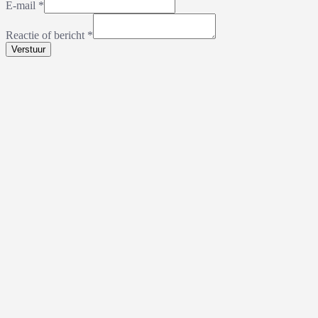
E-mail
*
Reactie of bericht
*
Verstuur