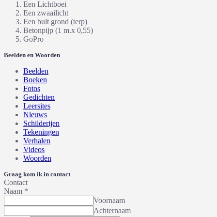
Een Lichtboei
Een zwaailicht
Een bult grond (terp)
Betonpijp (1 m.x 0,55)
GoPro
Beelden en Woorden
Beelden
Boeken
Fotos
Gedichten
Leersites
Nieuws
Schilderijen
Tekeningen
Verhalen
Videos
Woorden
Graag kom ik in contact
Contact
Naam
*
Voornaam
Achternaam