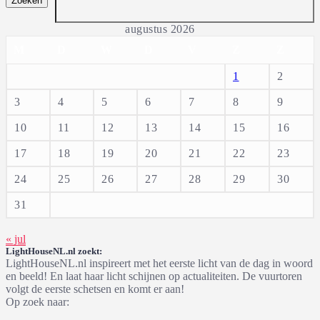
augustus 2026
M
D
W
D
V
Z
Z
1
2
3
4
5
6
7
8
9
10
11
12
13
14
15
16
17
18
19
20
21
22
23
24
25
26
27
28
29
30
31
« jul
LightHouseNL.nl zoekt:
LightHouseNL.nl inspireert met het eerste licht van de dag in woord
en beeld! En laat haar licht schijnen op actualiteiten. De vuurtoren
volgt de eerste schetsen en komt er aan!
Op zoek naar: