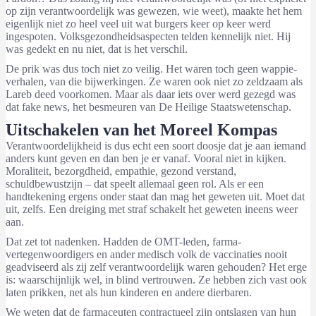
op zijn verantwoordelijk was gewezen, wie weet), maakte het hem
eigenlijk niet zo heel veel uit wat burgers keer op keer werd
ingespoten. Volksgezondheidsaspecten telden kennelijk niet. Hij
was gedekt en nu niet, dat is het verschil.
De prik was dus toch niet zo veilig. Het waren toch geen wappie-
verhalen, van die bijwerkingen. Ze waren ook niet zo zeldzaam als
Lareb deed voorkomen. Maar als daar iets over werd gezegd was
dat fake news, het besmeuren van De Heilige Staatswetenschap.
Uitschakelen van het Moreel Kompas
Verantwoordelijkheid is dus echt een soort doosje dat je aan iemand
anders kunt geven en dan ben je er vanaf. Vooral niet in kijken.
Moraliteit, bezorgdheid, empathie, gezond verstand,
schuldbewustzijn – dat speelt allemaal geen rol. Als er een
handtekening ergens onder staat dan mag het geweten uit. Moet dat
uit, zelfs. Een dreiging met straf schakelt het geweten ineens weer
aan.
Dat zet tot nadenken. Hadden de OMT-leden, farma-
vertegenwoordigers en ander medisch volk de vaccinaties nooit
geadviseerd als zij zelf verantwoordelijk waren gehouden? Het erge
is: waarschijnlijk wel, in blind vertrouwen. Ze hebben zich vast ook
laten prikken, net als hun kinderen en andere dierbaren.
We weten dat de farmaceuten contractueel zijn ontslagen van hun