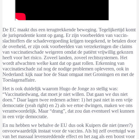
De EC maakt dus een terugtrekkende beweging. Tegelijkertijd komt
de jurisprudentie komt op gang. Er zijn voorbeelden van vaccin-
slachtoffers die schadevergoeding krijgen toegekend, te betalen door
de overheid, er zijn ook voorbeelden van verzekeringen die claims
van vaccinatieschade weigeren omdat de patiënt vrijwillig gekozen
heeft voor het risico. Zoveel landen, zoveel rechtssystemen. Het
wordt afwachten welke kant dat op gaat rollen. Erkenning van
vaccinatieschade zal nog de nodige problemen opleveren, ook in
Nederland: kijk naar hoe de Staat omgaat met Groningen en met de
Toeslagenaffaire.
Het is ook duidelijk waarom Hugo de Jonge zo stellig was:
“Vaccinatiedwang, dat moet je niet willen. Dat gaan we dus niet
doen.” Daar lagen twee redenen achter: 1) het past niet in een vrije
democratie (yeah right) en 2) als we ertoe dwingen, maken we ons
verantwoordelijk. Maar “drang”, dat zou dan eventueel wel kunnen
in een vrije democratie.
En nu hebben we behalve de EU dus ook Kuipers die niet (meer?)
onvoorwaardelijk instaat voor de vaccins. Als hij zelf overtuigd was
van het massaal levensreddende effect en het zag als een boost voor