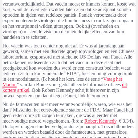
verantwoordelijkheid. Dat vaccin moest er immers komen, koste wat
kost, want de overheden wilden laten zien dat ze adequaat konden
optreden in tijden van radeloze paniek. Paniek veroorzaakt door
experimenterende virologen die hun business in rook zagen opgaan
en het vuurtje snel wilden uittrappen. Ook zij (overheden en
virologen) misten de visie om de uiteindelijke effecten van hun
handelen in te schatten.
Het vaccin was toen echter nog niet af. Er was al jarenlang aan
gewerkt, samen met een discrete groep topvirologen en een Chinees
laboratorium, gesponsord met stiekeme US Dollars van Fauci. Alle
betrokkenen realiseerden zich dat het vaccin in deze staat niet
goedgekeurd kon worden dus werd er een construct bedacht waar
iedereen zich in kon vinden: de “EUA”, toestemming voor gebruik
in een noodsituatie. (Ik houd het kort, lees de serie “
Vraag het
Marion
” van Jan Bonte voor gedetailleerde informatie of lees
dit
kortere artikel
. Ook Robert Kennedy schrijft hierover in zijn
onweersproken aanklacht tegen Fauci, link hieronder.)
Nu de farmaceuten niet meer verantwoordelijk waren, wie was het
dan? Misschien het eerstvolgende station: de FDA. Maar Fauci had
geen reden om zich zorgen te maken, die was al eerder met
meervoudige moord weggekomen. (bron:
Robert Kennedy
, € 3,34).
De topvirologen stonden veilig onder zijn paraplu. Toezichthouders
werden en worden betaald door de farmaceuten, met grenzeloos
vertrouwen in de reputatie van eerdere vaccins, ondersteund door