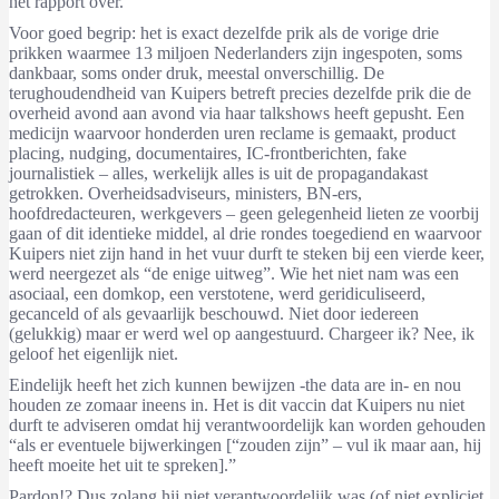
het rapport over.
Voor goed begrip: het is exact dezelfde prik als de vorige drie
prikken waarmee 13 miljoen Nederlanders zijn ingespoten, soms
dankbaar, soms onder druk, meestal onverschillig. De
terughoudendheid van Kuipers betreft precies dezelfde prik die de
overheid avond aan avond via haar talkshows heeft gepusht. Een
medicijn waarvoor honderden uren reclame is gemaakt, product
placing, nudging, documentaires, IC-frontberichten, fake
journalistiek – alles, werkelijk alles is uit de propagandakast
getrokken. Overheidsadviseurs, ministers, BN-ers,
hoofdredacteuren, werkgevers – geen gelegenheid lieten ze voorbij
gaan of dit identieke middel, al drie rondes toegediend en waarvoor
Kuipers niet zijn hand in het vuur durft te steken bij een vierde keer,
werd neergezet als “de enige uitweg”. Wie het niet nam was een
asociaal, een domkop, een verstotene, werd geridiculiseerd,
gecanceld of als gevaarlijk beschouwd. Niet door iedereen
(gelukkig) maar er werd wel op aangestuurd. Chargeer ik? Nee, ik
geloof het eigenlijk niet.
Eindelijk heeft het zich kunnen bewijzen -the data are in- en nou
houden ze zomaar ineens in. Het is dit vaccin dat Kuipers nu niet
durft te adviseren omdat hij verantwoordelijk kan worden gehouden
“als er eventuele bijwerkingen [“zouden zijn” – vul ik maar aan, hij
heeft moeite het uit te spreken].”
Pardon!? Dus zolang hij niet verantwoordelijk was (of niet expliciet