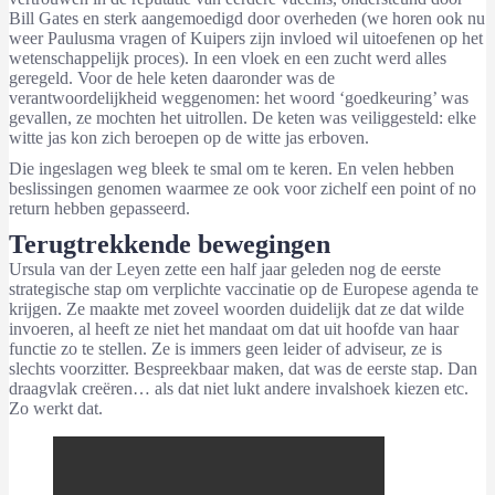
Bill Gates en sterk aangemoedigd door overheden (we horen ook nu
weer Paulusma vragen of Kuipers zijn invloed wil uitoefenen op het
wetenschappelijk proces). In een vloek en een zucht werd alles
geregeld. Voor de hele keten daaronder was de
verantwoordelijkheid weggenomen: het woord ‘goedkeuring’ was
gevallen, ze mochten het uitrollen. De keten was veiliggesteld: elke
witte jas kon zich beroepen op de witte jas erboven.
Die ingeslagen weg bleek te smal om te keren. En velen hebben
beslissingen genomen waarmee ze ook voor zichelf een point of no
return hebben gepasseerd.
Terugtrekkende bewegingen
Ursula van der Leyen zette een half jaar geleden nog de eerste
strategische stap om verplichte vaccinatie op de Europese agenda te
krijgen. Ze maakte met zoveel woorden duidelijk dat ze dat wilde
invoeren, al heeft ze niet het mandaat om dat uit hoofde van haar
functie zo te stellen. Ze is immers geen leider of adviseur, ze is
slechts voorzitter. Bespreekbaar maken, dat was de eerste stap. Dan
draagvlak creëren… als dat niet lukt andere invalshoek kiezen etc.
Zo werkt dat.