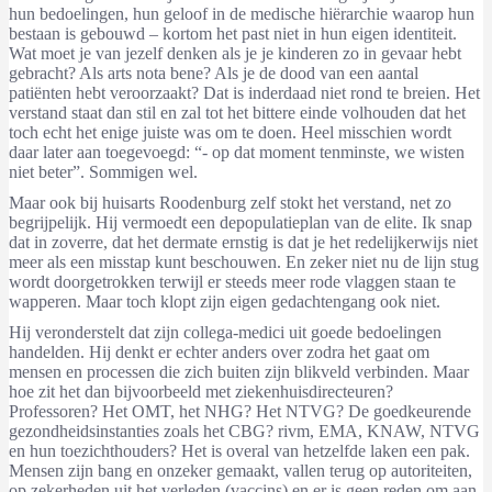
hun bedoelingen, hun geloof in de medische hiërarchie waarop hun
bestaan is gebouwd – kortom het past niet in hun eigen identiteit.
Wat moet je van jezelf denken als je je kinderen zo in gevaar hebt
gebracht? Als arts nota bene? Als je de dood van een aantal
patiënten hebt veroorzaakt? Dat is inderdaad niet rond te breien. Het
verstand staat dan stil en zal tot het bittere einde volhouden dat het
toch echt het enige juiste was om te doen. Heel misschien wordt
daar later aan toegevoegd: “- op dat moment tenminste, we wisten
niet beter”. Sommigen wel.
Maar ook bij huisarts Roodenburg zelf stokt het verstand, net zo
begrijpelijk. Hij vermoedt een depopulatieplan van de elite. Ik snap
dat in zoverre, dat het dermate ernstig is dat je het redelijkerwijs niet
meer als een misstap kunt beschouwen. En zeker niet nu de lijn stug
wordt doorgetrokken terwijl er steeds meer rode vlaggen staan te
wapperen. Maar toch klopt zijn eigen gedachtengang ook niet.
Hij veronderstelt dat zijn collega-medici uit goede bedoelingen
handelden. Hij denkt er echter anders over zodra het gaat om
mensen en processen die zich buiten zijn blikveld verbinden. Maar
hoe zit het dan bijvoorbeeld met ziekenhuisdirecteuren?
Professoren? Het OMT, het NHG? Het NTVG? De goedkeurende
gezondheidsinstanties zoals het CBG? rivm, EMA, KNAW, NTVG
en hun toezichthouders? Het is overal van hetzelfde laken een pak.
Mensen zijn bang en onzeker gemaakt, vallen terug op autoriteiten,
op zekerheden uit het verleden (vaccins) en er is geen reden om aan