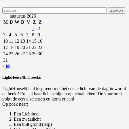
Zoeken
naar:
augustus 2026
M
D
W
D
V
Z
Z
1
2
3
4
5
6
7
8
9
10
11
12
13
14
15
16
17
18
19
20
21
22
23
24
25
26
27
28
29
30
31
« jul
LightHouseNL.nl zoekt:
LightHouseNL.nl inspireert met het eerste licht van de dag in woord
en beeld! En laat haar licht schijnen op actualiteiten. De vuurtoren
volgt de eerste schetsen en komt er aan!
Op zoek naar:
Een Lichtboei
Een zwaailicht
Een bult grond (terp)