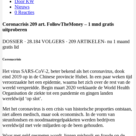
Door KW
Nieuws
0 Reacties
Coronacrisis 209 art. FollowTheMoney – 1 mnd gratis
uitproberen
DOSSIER · 28.184 VOLGERS · 209 ARTIKELEN- nu 1 maand
gratis lid
Coronacrisis
Het virus SARS-CoV-2, beter bekend als het coronavirus, dook
eind 2019 op in de Chinese provincie Hubei. In een paar weken tijd
veroorzaakte het een epidemie, waarna het zich over de rest van de
wereld verspreidde. Begin maart 2020 verklaarde de World Health
Organisation de ziekte tot een pandemie en gingen landen
wereldwijd ‘op slot’.
Met het coronavirus is een crisis van historische proporties ontstaan,
niet alleen medisch, maar ook economisch. In de vorm van
steunfondsen en noodmaatregelpakketen werden bedrijven
wereldwijd met vele miljarden op de been gehouden.
Waar met geld gesmeten wordt, liggen misbruik en fraude op de