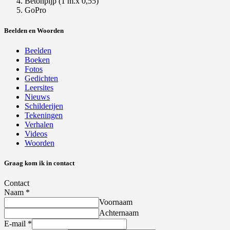
Betonpijp (1 m.x 0,55)
GoPro
Beelden en Woorden
Beelden
Boeken
Fotos
Gedichten
Leersites
Nieuws
Schilderijen
Tekeningen
Verhalen
Videos
Woorden
Graag kom ik in contact
Contact
Naam
*
Voornaam
Achternaam
E-mail
*