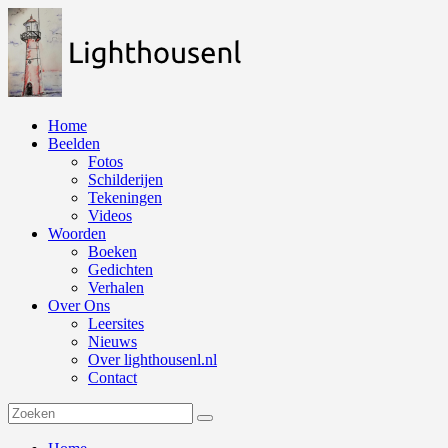
Naar
de
inhoud
springen
Home
Beelden
Fotos
Schilderijen
Tekeningen
Videos
Woorden
Boeken
Gedichten
Verhalen
Over Ons
Leersites
Nieuws
Over lighthousenl.nl
Contact