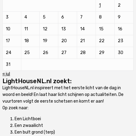
1
2
3
4
5
6
7
8
9
10
11
12
13
14
15
16
17
18
19
20
21
22
23
24
25
26
27
28
29
30
31
« jul
LightHouseNL.nl zoekt:
LightHouseNL.nl inspireert met het eerste licht van de dag in
woord en beeld! En laat haar licht schijnen op actualiteiten. De
vuurtoren volgt de eerste schetsen en komt er aan!
Op zoek naar:
Een Lichtboei
Een zwaailicht
Een bult grond (terp)