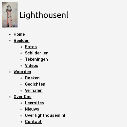
N
a
a
r
d
Home
e
Beelden
i
Fotos
n
Schilderijen
h
Tekeningen
o
Videos
u
Woorden
d
Boeken
s
Gedichten
p
Verhalen
r
Over Ons
i
Leersites
n
Nieuws
g
Over lighthousenl.nl
e
Contact
n