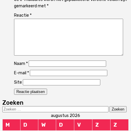
gemarkeerd met
*
Reactie
*
Naam
*
E-mail
*
Site
Zoeken
Zoeken
naar:
augustus 2026
M
D
W
D
V
Z
Z