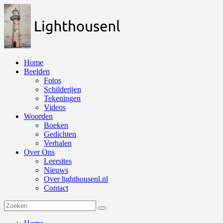
Naar
de
inhoud
springen
Home
Beelden
Fotos
Schilderijen
Tekeningen
Videos
Woorden
Boeken
Gedichten
Verhalen
Over Ons
Leersites
Nieuws
Over lighthousenl.nl
Contact