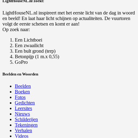
LightHouseNL.nl zoekt:
LightHouseNL.nl inspireert met het eerste licht van de dag in woord
en beeld! En laat haar licht schijnen op actualiteiten. De vuurtoren
volgt de eerste schetsen en komt er aan!
Op zoek naar:
Een Lichtboei
Een zwaailicht
Een bult grond (terp)
Betonpijp (1 m.x 0,55)
GoPro
Beelden en Woorden
Beelden
Boeken
Fotos
Gedichten
Leersites
Nieuws
Schilderijen
Tekeningen
Verhalen
Videos