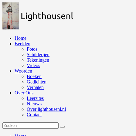
Naar
de
inhoud
springen
Home
Beelden
Fotos
Schilderijen
Tekeningen
Videos
Woorden
Boeken
Gedichten
Verhalen
Over Ons
Leersites
Nieuws
Over lighthousenl.nl
Contact