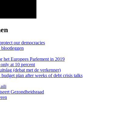
nen
rotect our democracies
d blootleggen
or het Europees Parlement in 2019
only at 10 percent
uitslag (debat met de verkenner)
dget plan after weeks of debt crisis talks
aili
viseert Gezondheidsraad
eren