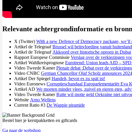
Relevante achtergrondinformatie en bron
X (Twitter)
With a new Defence of Democracy package, we’ll p
Artikel de Telegraaf
Brussel wil beïnvloeding vanuit buitenlan
Artikel de Telegraaf
Akkoord over historische oproep in Dubai
Rapport Europese Commissie
Verslag over de verkiezingen vo
Artikel Wahlkreisprognose
Eurotrend: Union leads AfD – SPD 
Video Tweede Kamer
Plenair debat :Debat over de verkiezings
Video CNBC
German Chancellor Olaf Scholz announces 2024 bu
Artikel Der Spiegel
Handelt, bevor es zu spät ist!
Video Euronews
Corruptieschandaal Europarlementariër Eva K
Artikel AD
We moeten minder vlees, zuivel en eieren eten, ad
Video Tweede Kamer
Rutte wil motie geld Oekraïne niet uitvo
Website
Arno Wellens
Current Ratio #3
De Wappie piramide
Bestel hier je kerstpakketten en giftcards
Ga naar de webshop