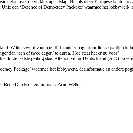
ste debat over de verkiezingsuitslag. Net als meer Europese landen maakt
 Unie een ‘Defence of Democracy Package’ waarmee het lobbywerk, des
and. Wilders werd vandaag flink ondervraagd door linkse partijen in he
nger dan ‘een of twee dagen’ te duren. Hoe staat het er nu voor?
ts. In de laatste peiling staat Alternative für Deutschland (AfD) boven
cracy Package’ waarmee het lobbywerk, desinformatie en andere pogin
lid René Dercksen en journalist Arno Wellens