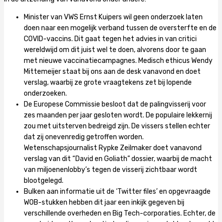
Minister van VWS Ernst Kuipers wil geen onderzoek laten
doen naar een mogelijk verband tussen de oversterfte en de
COVID-vaccins. Dit gaat tegen het advies in van critici
wereldwijd om dit juist wel te doen, alvorens door te gaan
met nieuwe vaccinatiecampagnes. Medisch ethicus Wendy
Mittemeijer staat bij ons aan de desk vanavond en doet
verslag, waarbij ze grote vraagtekens zet bij lopende
onderzoeken.
De Europese Commissie besloot dat de palingvisserij voor
zes maanden per jaar gesloten wordt. De populaire lekkernij
zou met uitsterven bedreigd zijn. De vissers stellen echter
dat zij onevenredig getroffen worden.
Wetenschapsjournalist Rypke Zeilmaker doet vanavond
verslag van dit “David en Goliath” dossier, waarbij de macht
van miljoenenlobby’s tegen de visserij zichtbaar wordt
blootgelegd.
Bulken aan informatie uit de ‘Twitter files’ en opgevraagde
WOB-stukken hebben dit jaar een inkijk gegeven bij
verschillende overheden en Big Tech-corporaties. Echter, de