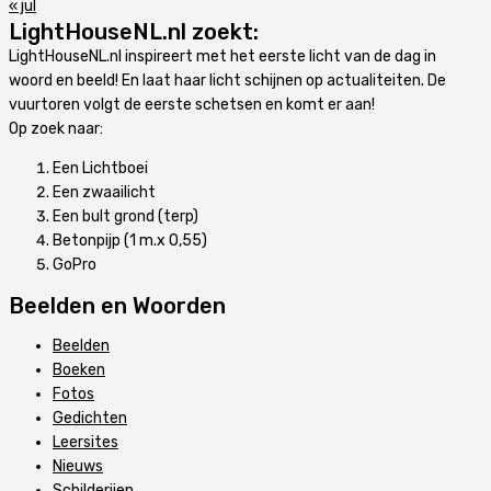
« jul
LightHouseNL.nl zoekt:
LightHouseNL.nl inspireert met het eerste licht van de dag in
woord en beeld! En laat haar licht schijnen op actualiteiten. De
vuurtoren volgt de eerste schetsen en komt er aan!
Op zoek naar:
Een Lichtboei
Een zwaailicht
Een bult grond (terp)
Betonpijp (1 m.x 0,55)
GoPro
Beelden en Woorden
Beelden
Boeken
Fotos
Gedichten
Leersites
Nieuws
Schilderijen