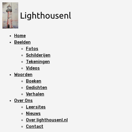
N
a
a
r
d
Home
e
Beelden
i
Fotos
n
Schilderijen
h
Tekeningen
o
Videos
u
Woorden
d
Boeken
s
Gedichten
p
Verhalen
r
Over Ons
i
Leersites
n
Nieuws
g
Over lighthousenl.nl
e
Contact
n