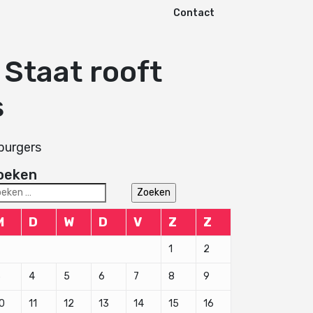
Contact
Staat rooft
s
burgers
oeken
eken
r:
M
D
W
D
V
Z
Z
1
2
3
4
5
6
7
8
9
0
11
12
13
14
15
16