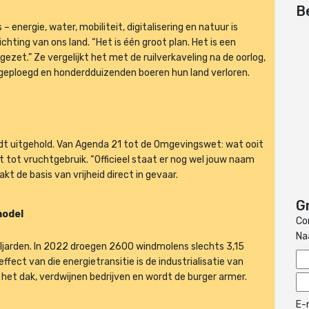
B
energie, water, mobiliteit, digitalisering en natuur is
ichting van ons land. “Het is één groot plan. Het is een
gezet.” Ze vergelijkt het met de ruilverkaveling na de oorlog,
mgeploegd en honderdduizenden boeren hun land verloren.
dt uitgehold. Van Agenda 21 tot de Omgevingswet: wat ooit
tot vruchtgebruik. “Officieel staat er nog wel jouw naam
t de basis van vrijheid direct in gevaar.
G
model
Co
N
miljarden. In 2022 droegen 2600 windmolens slechts 3,15
ffect van die energietransitie is de industrialisatie van
het dak, verdwijnen bedrijven en wordt de burger armer.
E-