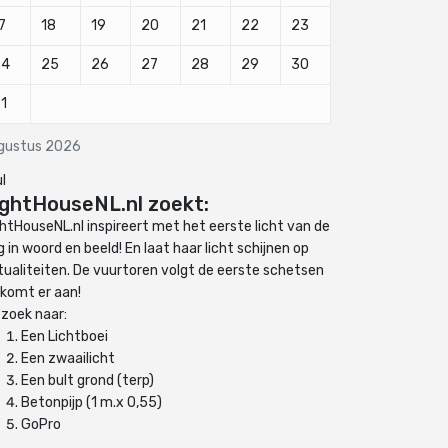
7
18
19
20
21
22
23
24
25
26
27
28
29
30
1
gustus 2026
ul
ightHouseNL.nl zoekt:
ghtHouseNL.nl inspireert met het eerste licht van de
 in woord en beeld! En laat haar licht schijnen op
tualiteiten. De vuurtoren volgt de eerste schetsen
 komt er aan!
 zoek naar:
Een Lichtboei
Een zwaailicht
Een bult grond (terp)
Betonpijp (1 m.x 0,55)
GoPro