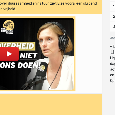
over duurzaamheid en natuur, ziet Elze vooral een sluipend
1
n vrijheid.
3
au
« j
L
Li
dag
ac
en
Op