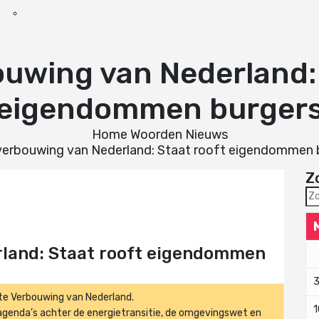
ouwing van Nederland: 
eigendommen burger
Home
Woorden
Nieuws
verbouwing van Nederland: Staat rooft eigendommen 
Z
Zo
naa
rland: Staat rooft eigendommen
ote Verbouwing van Nederland.
1
 agenda’s achter de energietransitie, de omgevingswet en