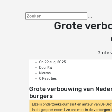
Grote verb
Grote 
On 29 aug, 2025
Door KW
Nieuws
0 Reacties
Grote verbouwing van Nede
burgers
Elze is onderzoeksjournalist en auteur van De Gr
In dit gesprek neemt ze ons mee in de verborgen