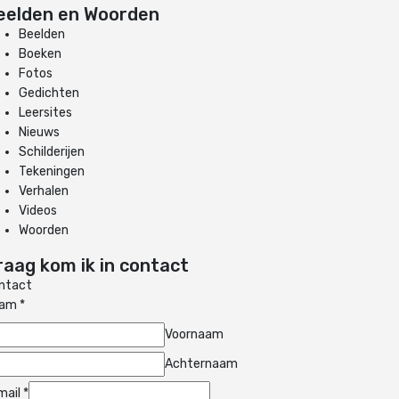
eelden en Woorden
Beelden
Boeken
Fotos
Gedichten
Leersites
Nieuws
Schilderijen
Tekeningen
Verhalen
Videos
Woorden
raag kom ik in contact
ntact
aam
*
Voornaam
Achternaam
mail
*