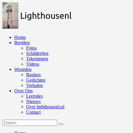
Naar
de
inhoud
springen
Home
Beelden
Fotos
Schilderijen
Tekeningen
Videos
Woorden
Boeken
Gedichten
Verhalen
Over Ons
Leersites
Nieuws
Over lighthousenl.nl
Contact