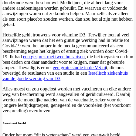
doodzonde werd beschouwd. Medicijnen, die al heel lang voor
andere aandoeningen werden gebruikt. En waarvan er voldoende
aanwijzingen waren dat ze konden helpen. Maar zelfs als ze alleen
als een soort placebo zouden werken, dan zou het al zijn nut hebben
gehad.
Hetzelfde geldt trouwens voor vitamine D3. Terwijl er toen al veel
aanwijzingen waren dat het een gunstige werking had in relatie tot
Covid-19 werd het amper in de media gecommuniceerd als een
bescherming tegen het krijgen of ernstig ziek worden door Covid-
19. Ik had
een gesprek met twee huisartsen
, die het toepasten en hun
best deden om daar aandacht voor te krijgen, maar dat gebeurde
amper. Toevallig is er net
een grote studie in de VS ui
t, die ook
bevestigd de resultaten van een studie in een
Israëlisch ziekenhuis
van de goede werking van D3
.
Alles moest en zou opgelost worden met vaccineren en elke andere
weg van bescherming werd aangevallen of geridiculiseerd. Daarbij
werden de mogelijke nadelen van de vaccinatie, zeker voor de
jongere leeftijdsgroepen, genegeerd en de voordelen (het voorkomt
verspreiding) overdreven.
Zwart-wit beeld
Onder het mom “dit is wetenschap” werd een zwart-wit beeld