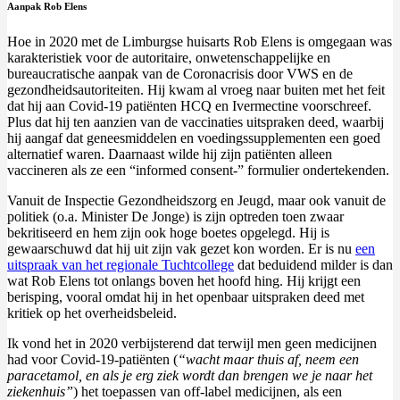
Aanpak Rob Elens
Hoe in 2020 met de Limburgse huisarts Rob Elens is omgegaan was
karakteristiek voor de autoritaire, onwetenschappelijke en
bureaucratische aanpak van de Coronacrisis door VWS en de
gezondheidsautoriteiten. Hij kwam al vroeg naar buiten met het feit
dat hij aan Covid-19 patiënten HCQ en Ivermectine voorschreef.
Plus dat hij ten aanzien van de vaccinaties uitspraken deed, waarbij
hij aangaf dat geneesmiddelen en voedingssupplementen een goed
alternatief waren. Daarnaast wilde hij zijn patiënten alleen
vaccineren als ze een “informed consent-” formulier ondertekenden.
Vanuit de Inspectie Gezondheidszorg en Jeugd, maar ook vanuit de
politiek (o.a. Minister De Jonge) is zijn optreden toen zwaar
bekritiseerd en hem zijn ook hoge boetes opgelegd. Hij is
gewaarschuwd dat hij uit zijn vak gezet kon worden. Er is nu
een
uitspraak van het regionale Tuchtcollege
dat beduidend milder is dan
wat Rob Elens tot onlangs boven het hoofd hing. Hij krijgt een
berisping, vooral omdat hij in het openbaar uitspraken deed met
kritiek op het overheidsbeleid.
Ik vond het in 2020 verbijsterend dat terwijl men geen medicijnen
had voor Covid-19-patiënten (
“wacht maar thuis af, neem een
paracetamol, en als je erg ziek wordt dan brengen we je naar het
ziekenhuis”
) het toepassen van off-label medicijnen, als een