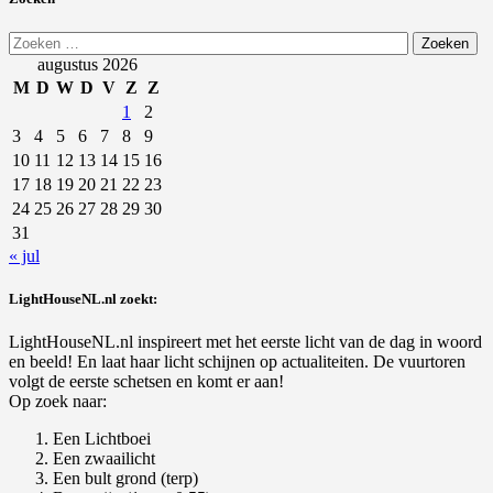
Zoeken
naar:
augustus 2026
M
D
W
D
V
Z
Z
1
2
3
4
5
6
7
8
9
10
11
12
13
14
15
16
17
18
19
20
21
22
23
24
25
26
27
28
29
30
31
« jul
LightHouseNL.nl zoekt:
LightHouseNL.nl inspireert met het eerste licht van de dag in woord
en beeld! En laat haar licht schijnen op actualiteiten. De vuurtoren
volgt de eerste schetsen en komt er aan!
Op zoek naar:
Een Lichtboei
Een zwaailicht
Een bult grond (terp)