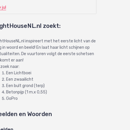
« jul
ightHouseNL.nl zoekt:
ghtHouseNL.nl inspireert met het eerste licht van de
 in woord en beeld! En laat haar licht schijnen op
tualiteiten. De vuurtoren volgt de eerste schetsen
 komt er aan!
 zoek naar:
Een Lichtboei
Een zwaailicht
Een bult grond (terp)
Betonpijp (1 m.x 0,55)
GoPro
eelden en Woorden
elden