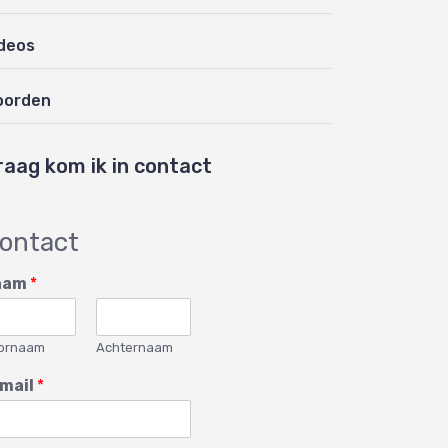
deos
oorden
raag kom ik in contact
ontact
aam
*
ornaam
Achternaam
mail
*