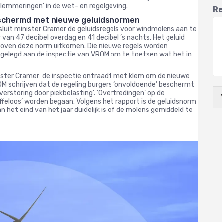
lemmeringen’ in de wet- en regelgeving.
Re
eschermd met nieuwe geluidsnormen
luit minister Cramer de geluidsregels voor windmolens aan te
van 47 decibel overdag en 41 decibel ’s nachts. Het geluid
boven deze norm uitkomen. Die nieuwe regels worden
orgelegd aan de inspectie van VROM om te toetsen wat het in
nister Cramer: de inspectie ontraadt met klem om de nieuwe
OM schrijven dat de regeling burgers ‘onvoldoende’ beschermt
erstoring door piekbelasting’. ‘Overtredingen’ op de
feloos’ worden begaan. Volgens het rapport is de geluidsnorm
an het eind van het jaar duidelijk is of de molens gemiddeld te