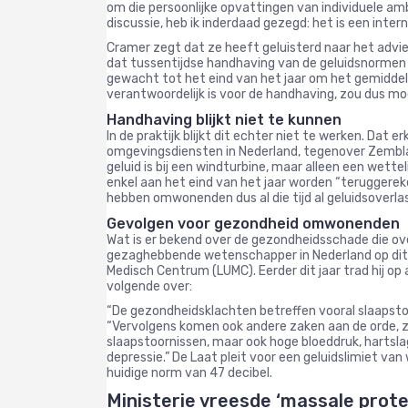
om die persoonlijke opvattingen van individuele a
discussie, heb ik inderdaad gezegd: het is een intern
Cramer zegt dat ze heeft geluisterd naar het advie
dat tussentijdse handhaving van de geluidsnormen 
gewacht tot het eind van het jaar om het gemiddel
verantwoordelijk is voor de handhaving, zou dus m
Handhaving blijkt niet te kunnen
In de praktijk blijkt dit echter niet te werken. Dat
omgevingsdiensten in Nederland, tegenover Zembla:
geluid is bij een windturbine, maar alleen een wette
enkel aan het eind van het jaar worden “teruggerek
hebben omwonenden dus al die tijd al geluidsoverla
Gevolgen voor gezondheid omwonenden
Wat is er bekend over de gezondheidsschade die o
gezaghebbende wetenschapper in Nederland op dit g
Medisch Centrum (LUMC). Eerder dit jaar trad hij op
volgende over:
“De gezondheidsklachten betreffen vooral slaapstoor
“Vervolgens komen ook andere zaken aan de orde, zo
slaapstoornissen, maar ook hoge bloeddruk, hartsla
depressie.” De Laat pleit voor een geluidslimiet va
huidige norm van 47 decibel.
Ministerie vreesde ‘massale prote