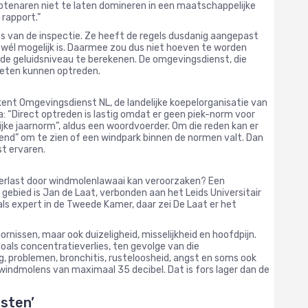
mbtenaren niet te laten domineren in een maatschappelijke
 rapport.”
s van de inspectie. Ze heeft de regels dusdanig aangepast
wél mogelijk is. Daarmee zou dus niet hoeven te worden
de geluidsniveau te berekenen. De omgevingsdienst, die
oeten kunnen optreden.
 erkent Omgevingsdienst NL, de landelijke koepelorganisatie van
 “Direct optreden is lastig omdat er geen piek-norm voor
lijke jaarnorm”, aldus een woordvoerder. Om die reden kan er
end” om te zien of een windpark binnen de normen valt. Dan
st ervaren.
verlast door windmolenlawaai kan veroorzaken? Een
ebied is Jan de Laat, verbonden aan het Leids Universitair
 als expert in de Tweede Kamer, daar zei De Laat er het
nissen, maar ook duizeligheid, misselijkheid en hoofdpijn.
als concentratieverlies, ten gevolge van die
g, problemen, bronchitis, rusteloosheid, angst en soms ook
n windmolens van maximaal 35 decibel. Dat is fors lager dan de
sten’