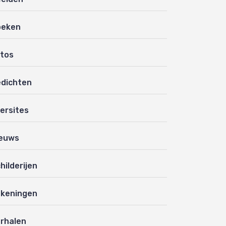
oeken
tos
dichten
ersites
euws
hilderijen
keningen
rhalen