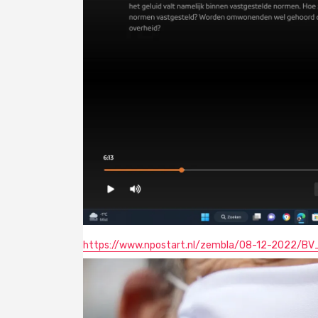
https://www.npostart.nl/zembla/08-12-2022/B