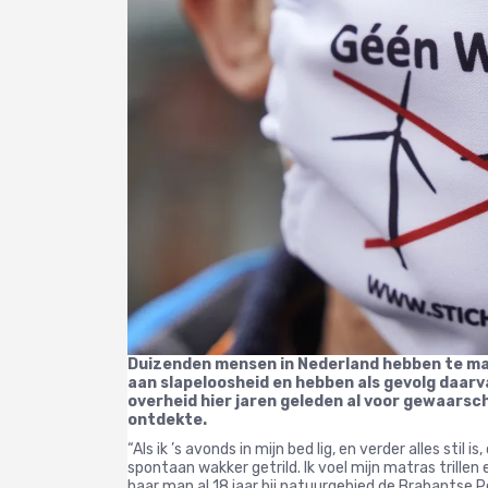
Duizenden mensen in Nederland hebben te mak
aan slapeloosheid en hebben als gevolg daarv
overheid hier jaren geleden al voor gewaars
ontdekte.
“Als ik ’s avonds in mijn bed lig, en verder alles stil
spontaan wakker getrild. Ik voel mijn matras trille
haar man al 18 jaar bij natuurgebied de Brabantse Pe