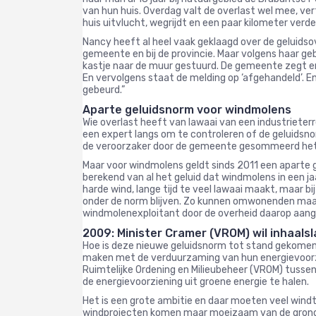
van hun huis. Overdag valt de overlast wel mee, vert
huis uitvlucht, wegrijdt en een paar kilometer verde
Nancy heeft al heel vaak geklaagd over de geluidsov
gemeente en bij de provincie. Maar volgens haar ge
kastje naar de muur gestuurd. De gemeente zegt e
En vervolgens staat de melding op ‘afgehandeld’. En
gebeurd.”
Aparte geluidsnorm voor windmolens
Wie overlast heeft van lawaai van een industrieterr
een expert langs om te controleren of de geluidsno
de veroorzaker door de gemeente gesommeerd het 
Maar voor windmolens geldt sinds 2011 een aparte 
berekend van al het geluid dat windmolens in een ja
harde wind, lange tijd te veel lawaai maakt, maar b
onder de norm blijven. Zo kunnen omwonenden maan
windmolenexploitant door de overheid daarop aan
2009: Minister Cramer (VROM) wil inhaals
Hoe is deze nieuwe geluidsnorm tot stand gekomen?
maken met de verduurzaming van hun energievoorzi
Ruimtelijke Ordening en Milieubeheer (VROM) tussen
de energievoorziening uit groene energie te halen.
Het is een grote ambitie en daar moeten veel wind
windprojecten komen maar moeizaam van de grond