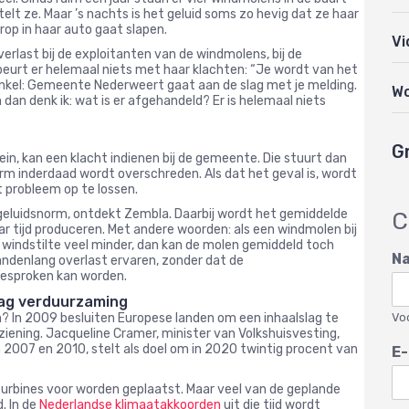
elt ze. Maar ’s nachts is het geluid soms zo hevig dat ze haar
rop in haar auto gaat slapen.
Vi
erlast bij de exploitanten van de windmolens, bij de
beurt er helemaal niets met haar klachten: “Je wordt van het
nkel: Gemeente Nederweert gaat aan de slag met je melding.
W
 dan denk ik: wat is er afgehandeld? Er is helemaal niets
G
ein, kan een klacht indienen bij de gemeente. Die stuurt dan
rm inderdaad wordt overschreden. Als dat het geval is, wordt
probleem op te lossen.
geluidsnorm, ontdekt Zembla. Daarbij wordt het gemiddelde
C
ar tijd produceren. Met andere woorden: als een windmolen bij
ij windstilte veel minder, dan kan de molen gemiddeld toch
N
denlang overlast ervaren, zonder dat de
gesproken kan worden.
lag verduurzaming
Vo
 In 2009 besluiten Europese landen om een inhaalslag te
ening. Jacqueline Cramer, minister van Volkshuisvesting,
 2007 en 2010, stelt als doel om in 2020 twintig procent van
E-
turbines voor worden geplaatst. Maar veel van de geplande
. In de
Nederlandse klimaatakkoorden
uit die tijd wordt