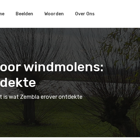
me
Beelden
Woorden
Over Ons
door windmolens:
tdekte
t is wat Zembla erover ontdekte