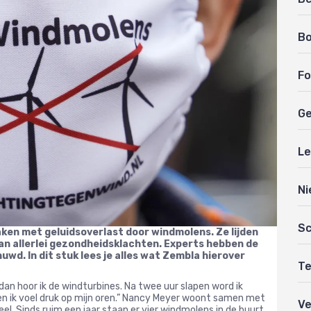
B
Fo
Ge
Le
Ni
Sc
en met geluidsoverlast door windmolens. Ze lijden
an allerlei gezondheidsklachten.
Experts hebben de
chuwd.
In dit stuk lees je alles wat Zembla hierover
Te
 is, dan hoor ik de windturbines. Na twee uur slapen word ik
n en ik voel druk op mijn oren.” Nancy Meyer woont samen met
Ve
el. Sinds ruim een jaar staan er vier windmolens in de buurt