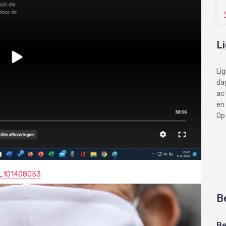
L
Li
dag
ac
en
Op
V_101408053
B
Be