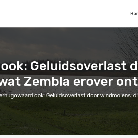
Ho
ok: Geluidsoverlast 
s wat Zembla erover on
erhugowaard ook: Geluidsoverlast door windmolens: di