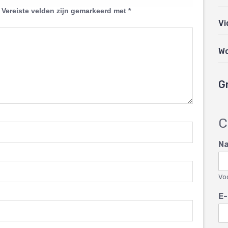
Vereiste velden zijn gemarkeerd met
*
Vi
W
G
C
N
Vo
E-