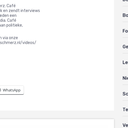
erz. Café
k en zendt interviews
B
ieden een
dia. Café
an politieke,
Fo
en via onze
tschmerz.nl/videos/
Ge
Le
Ni
WhatsApp
Sc
Te
Ve