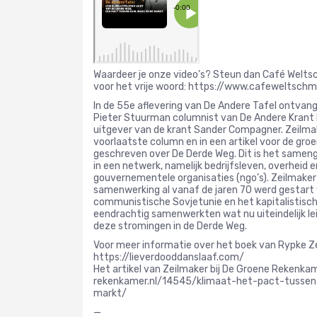
Waardeer je onze video’s? Steun dan Café Welt
voor het vrije woord: https://www.cafeweltschm
In de 55e aflevering van De Andere Tafel ontvan
Pieter Stuurman columnist van De Andere Krant
uitgever van de krant Sander Compagner. Zeilmak
voorlaatste column en in een artikel voor de gr
geschreven over De Derde Weg. Dit is het sameng
in een netwerk, namelijk bedrijfsleven, overheid 
gouvernementele organisaties (ngo’s). Zeilmaker 
samenwerking al vanaf de jaren 70 werd gestart 
communistische Sovjetunie en het kapitalistisc
eendrachtig samenwerkten wat nu uiteindelijk lei
deze stromingen in de Derde Weg.
Voor meer informatie over het boek van Rypke Z
https://lieverdooddanslaaf.com/
Het artikel van Zeilmaker bij De Groene Rekenka
rekenkamer.nl/14545/klimaat-het-pact-tussen
markt/
—