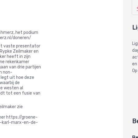
L
schmerz, het podium
erz.nl/doneren/
Li
gt vaste presentator
dag
 Rypke Zeilmaker en
er heeft in zijn
ac
oene rekenkamer
en
aan van drie partijen
Op
en non-
legt uit hoe deze
waarbij de
he westen al
dt tot een fusie van
eilmaker zie
mer https://groene-
B
-karl-marx-en-de-
Be