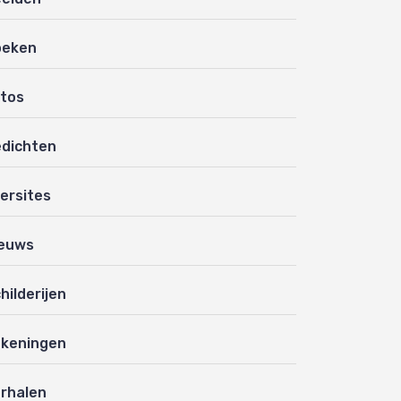
oeken
tos
dichten
ersites
euws
hilderijen
keningen
rhalen