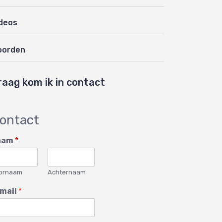
deos
oorden
raag kom ik in contact
ontact
aam
*
ornaam
Achternaam
mail
*