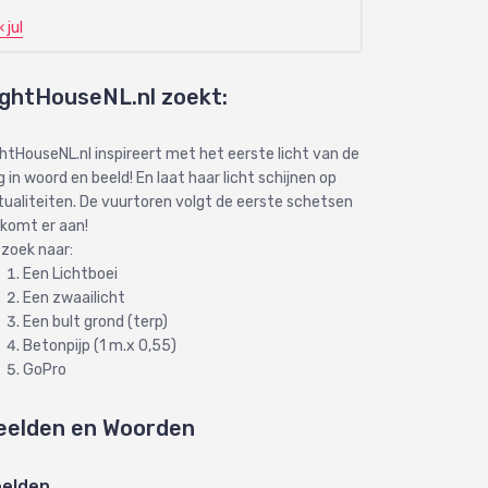
« jul
ightHouseNL.nl zoekt:
ghtHouseNL.nl inspireert met het eerste licht van de
 in woord en beeld! En laat haar licht schijnen op
tualiteiten. De vuurtoren volgt de eerste schetsen
 komt er aan!
 zoek naar:
Een Lichtboei
Een zwaailicht
Een bult grond (terp)
Betonpijp (1 m.x 0,55)
GoPro
eelden en Woorden
elden