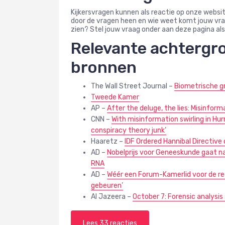
Kijkersvragen kunnen als reactie op onze websi
door de vragen heen en wie weet komt jouw vraag
zien? Stel jouw vraag onder aan deze pagina als
Relevante achtergr
bronnen
The Wall Street Journal –
Biometrische g
Tweede Kamer
AP –
After the deluge, the lies: Misinfo
CNN –
With misinformation swirling in Hurr
conspiracy theory junk’
Haaretz –
IDF Ordered Hannibal Directive
AD –
Nobelprijs voor Geneeskunde gaat n
RNA
AD –
Wéér een Forum-Kamerlid voor de rech
gebeuren’
Al Jazeera –
October 7: Forensic analysis
Lees 33 reacties