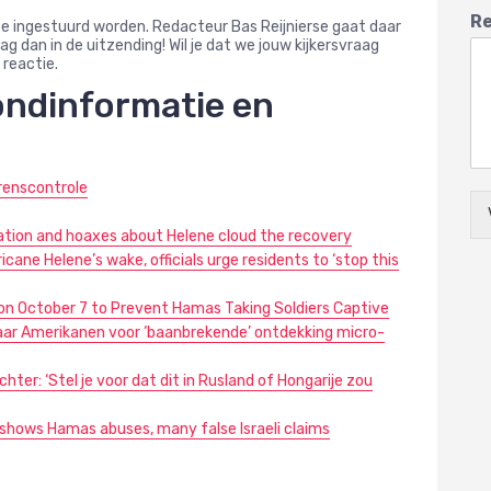
Re
te ingestuurd worden. Redacteur Bas Reijnierse gaat daar
 dan in de uitzending! Wil je dat we jouw kijkersvraag
 reactie.
ondinformatie en
renscontrole
rmation and hoaxes about Helene cloud the recovery
icane Helene’s wake, officials urge residents to ‘stop this
 on October 7 to Prevent Hamas Taking Soldiers Captive
aar Amerikanen voor ‘baanbrekende’ ontdekking micro-
ter: ‘Stel je voor dat dit in Rusland of Hongarije zou
 shows Hamas abuses, many false Israeli claims