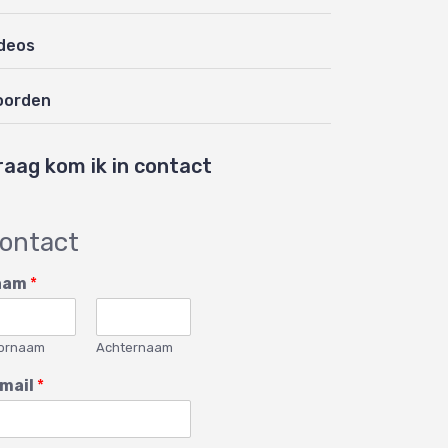
deos
oorden
raag kom ik in contact
ontact
aam
*
ornaam
Achternaam
mail
*