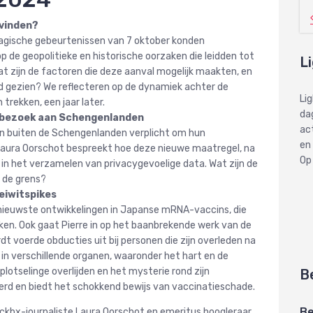
 vinden?
agische gebeurtenissen van 7 oktober konden
op de geopolitieke en historische oorzaken die leidden tot
L
at zijn de factoren die deze aanval mogelijk maakten, en
ofd gezien? We reflecteren op de dynamiek achter de
Li
 trekken, een jaar later.
dag
j bezoek aan Schengenlanden
ac
 buiten de Schengenlanden verplicht om hun
en
Laura Oorschot bespreekt hoe deze nieuwe maatregel, na
Op
 in het verzamelen van privacygevoelige data. Wat zijn de
t de grens?
eiwitspikes
 nieuwste ontwikkelingen in Japanse mRNA-vaccins, die
aken. Ook gaat Pierre in op het baanbrekende werk van de
t voerde obducties uit bij personen die zijn overleden na
in verschillende organen, waaronder het hart en de
plotselinge overlijden en het mysterie rond zijn
B
eerd en biedt het schokkend bewijs van vaccinatieschade.
Be
 blckbx-journaliste Laura Oorschot en emeritus hoogleraar