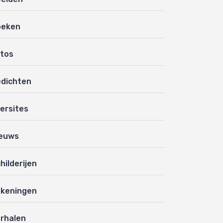
oeken
tos
dichten
ersites
euws
hilderijen
keningen
rhalen