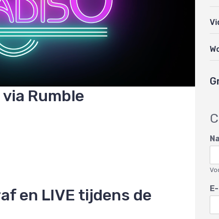
Vi
W
G
g via Rumble
C
N
Vo
E-
af en LIVE tijdens de