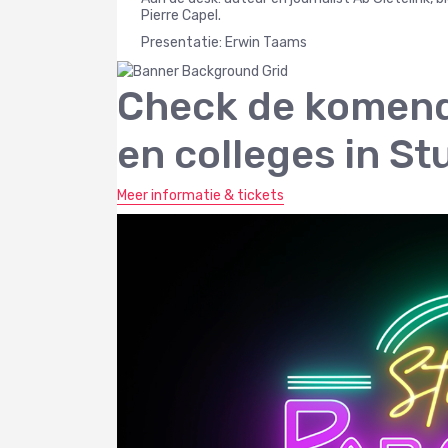
Pierre Capel.
Presentatie: Erwin Taams
Check de komend
en colleges in St
Meer informatie & tickets