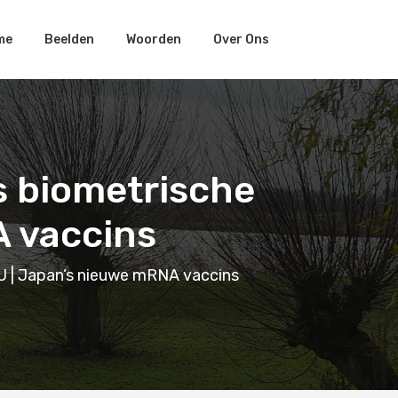
me
Beelden
Woorden
Over Ons
s biometrische
A vaccins
U | Japan’s nieuwe mRNA vaccins