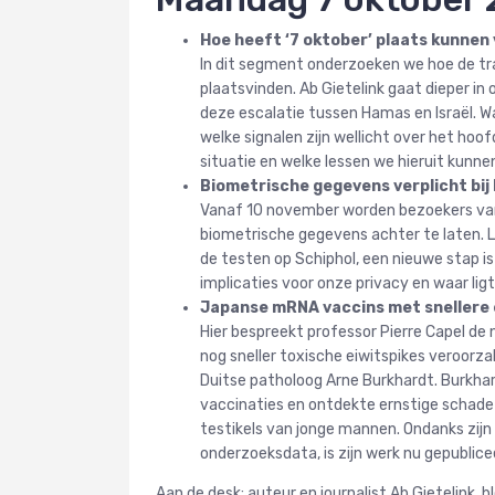
Hoe heeft ‘7 oktober’ plaats kunnen
In dit segment onderzoeken we hoe de tr
plaatsvinden. Ab Gietelink gaat dieper in 
deze escalatie tussen Hamas en Israël. W
welke signalen zijn wellicht over het ho
situatie en welke lessen we hieruit kunnen
Biometrische gegevens verplicht bi
Vanaf 10 november worden bezoekers van
biometrische gegevens achter te laten. 
de testen op Schiphol, een nieuwe stap is
implicaties voor onze privacy en waar lig
Japanse mRNA vaccins met snellere 
Hier bespreekt professor Pierre Capel de
nog sneller toxische eiwitspikes veroorz
Duitse patholoog Arne Burkhardt. Burkhard
vaccinaties en ontdekte ernstige schade 
testikels van jonge mannen. Ondanks zijn 
onderzoeksdata, is zijn werk nu gepublic
Aan de desk: auteur en journalist Ab Gietelink,