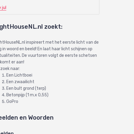
« jul
ightHouseNL.nl zoekt:
ghtHouseNL.nl inspireert met het eerste licht van de
 in woord en beeld! En laat haar licht schijnen op
tualiteiten. De vuurtoren volgt de eerste schetsen
 komt er aan!
 zoek naar:
Een Lichtboei
Een zwaailicht
Een bult grond (terp)
Betonpijp (1 m.x 0,55)
GoPro
eelden en Woorden
elden