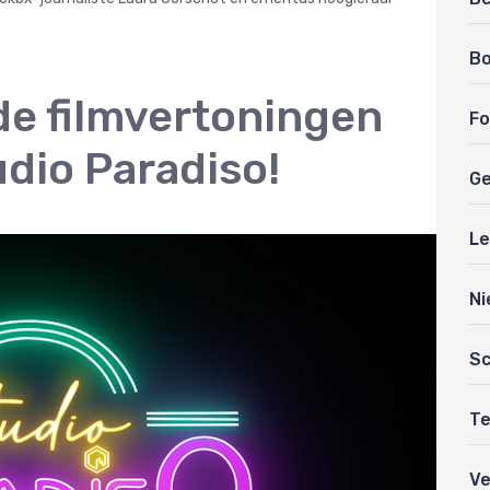
B
e filmvertoningen
Fo
udio Paradiso!
Ge
Le
Ni
Sc
Te
Ve