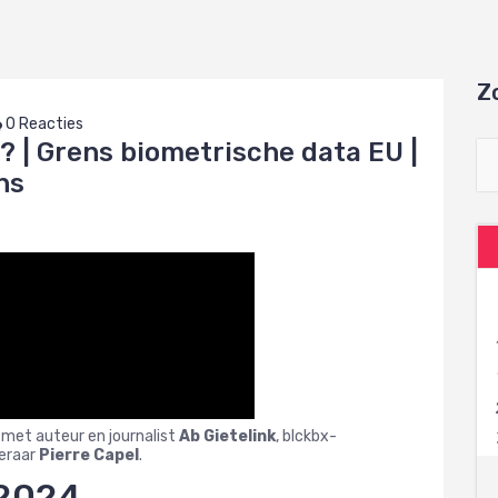
Z
0 Reacties
 | Grens biometrische data EU |
ns
 met auteur en journalist
Ab Gietelink
, blckbx-
eraar
Pierre Capel
.
 2024