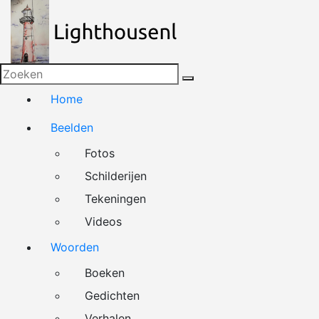
Naar
de
inhoud
springen
Home
Beelden
Fotos
Schilderijen
Tekeningen
Videos
Woorden
Boeken
Gedichten
Verhalen