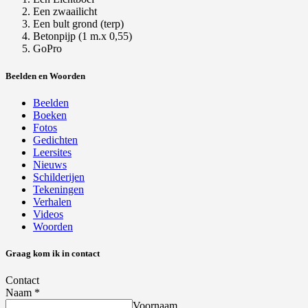
Een zwaailicht
Een bult grond (terp)
Betonpijp (1 m.x 0,55)
GoPro
Beelden en Woorden
Beelden
Boeken
Fotos
Gedichten
Leersites
Nieuws
Schilderijen
Tekeningen
Verhalen
Videos
Woorden
Graag kom ik in contact
Contact
Naam
*
Voornaam