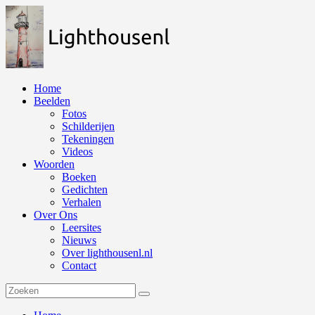
Naar
de
inhoud
springen
Home
Beelden
Fotos
Schilderijen
Tekeningen
Videos
Woorden
Boeken
Gedichten
Verhalen
Over Ons
Leersites
Nieuws
Over lighthousenl.nl
Contact