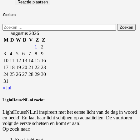
Zoeken
Zoeken
naar:
augustus 2026
M
D
W
D
V
Z
Z
1
2
3
4
5
6
7
8
9
10
11
12
13
14
15
16
17
18
19
20
21
22
23
24
25
26
27
28
29
30
31
« jul
LightHouseNL.nl zoekt:
LightHouseNL.nl inspireert met het eerste licht van de dag in woord
en beeld! En laat haar licht schijnen op actualiteiten. De vuurtoren
volgt de eerste schetsen en komt er aan!
Op zoek naar:
Een Lichtboei