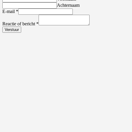
Achternaam
E-mail
*
Reactie of bericht
*
Verstuur