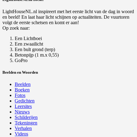
LightHouseNL.nl inspireert met het eerste licht van de dag in woord
en beeld! En laat haar licht schijnen op actualiteiten. De vuurtoren
volgt de eerste schetsen en komt er aan!
Op zoek naar:
Een Lichtboei
Een zwaailicht
Een bult grond (terp)
Betonpijp (1 m.x 0,55)
GoPro
Beelden en Woorden
Beelden
Boeken
Fotos
Gedichten
Leersites
Nieuws
Schilderijen
Tekeningen
Verhalen
Videos