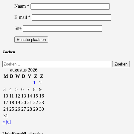
Naam
*
E-mail
*
Site
Zoeken
Zoeken
naar:
augustus 2026
M
D
W
D
V
Z
Z
1
2
3
4
5
6
7
8
9
10
11
12
13
14
15
16
17
18
19
20
21
22
23
24
25
26
27
28
29
30
31
« jul
LightHouseNL.nl zoekt: