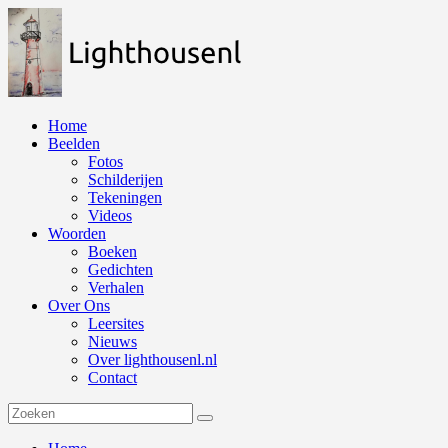
Naar
de
inhoud
springen
Home
Beelden
Fotos
Schilderijen
Tekeningen
Videos
Woorden
Boeken
Gedichten
Verhalen
Over Ons
Leersites
Nieuws
Over lighthousenl.nl
Contact