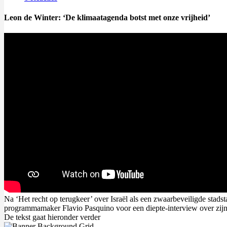
Leon de Winter: ‘De klimaatagenda botst met onze vrijheid’
Na ‘Het recht op terugkeer’ over Israël als een zwaarbeveiligde stads
programmamaker Flavio Pasquino voor een diepte-interview over zijn
De tekst gaat hieronder verder