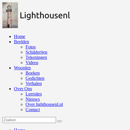
Naar
de
inhoud
springen
Home
Beelden
Fotos
Schilderijen
Tekeningen
Videos
Woorden
Boeken
Gedichten
Verhalen
Over Ons
Leersites
Nieuws
Over lighthousenl.nl
Contact