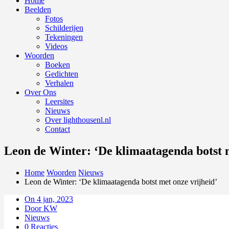
Home
Beelden
Fotos
Schilderijen
Tekeningen
Videos
Woorden
Boeken
Gedichten
Verhalen
Over Ons
Leersites
Nieuws
Over lighthousenl.nl
Contact
Leon de Winter: ‘De klimaatagenda botst m
Home
Woorden
Nieuws
Leon de Winter: ‘De klimaatagenda botst met onze vrijheid’
On 4 jan, 2023
Door KW
Nieuws
0 Reacties