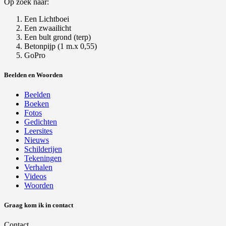
Op zoek naar:
Een Lichtboei
Een zwaailicht
Een bult grond (terp)
Betonpijp (1 m.x 0,55)
GoPro
Beelden en Woorden
Beelden
Boeken
Fotos
Gedichten
Leersites
Nieuws
Schilderijen
Tekeningen
Verhalen
Videos
Woorden
Graag kom ik in contact
Contact