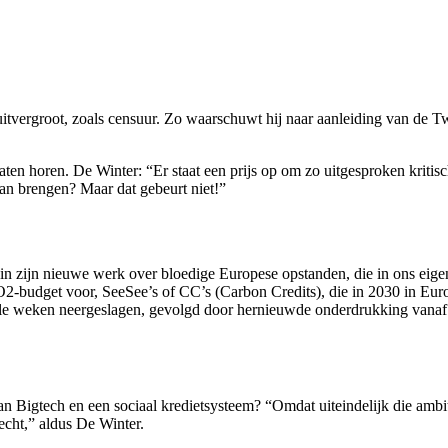
j uitvergroot, zoals censuur. Zo waarschuwt hij naar aanleiding van de 
aten horen. De Winter: “Er staat een prijs op om zo uitgesproken kritisc
an brengen? Maar dat gebeurt niet!”
t in zijn nieuwe werk over bloedige Europese opstanden, die in ons ei
2-budget voor, SeeSee’s of CC’s (Carbon Credits), die in 2030 in Euro
le weken neergeslagen, gevolgd door hernieuwde onderdrukking vanaf 
 Bigtech en een sociaal kredietsysteem? “Omdat uiteindelijk die ambit
echt,” aldus De Winter.