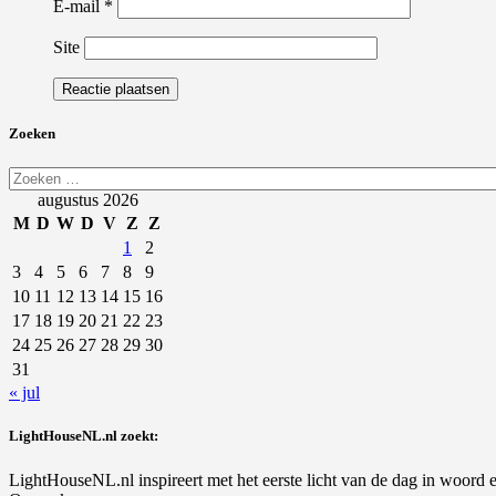
E-mail
*
Site
Zoeken
Zoeken
naar:
augustus 2026
M
D
W
D
V
Z
Z
1
2
3
4
5
6
7
8
9
10
11
12
13
14
15
16
17
18
19
20
21
22
23
24
25
26
27
28
29
30
31
« jul
LightHouseNL.nl zoekt:
LightHouseNL.nl inspireert met het eerste licht van de dag in woord en