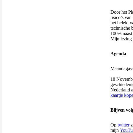
Door het Pl
risico’s van
het beleid 
technische b
100% naast 
Mijn lezing 
Agenda
Maandagavon
18 November
geschiedeni
Nederland a
kaartje kop
Blijven vo
Op
twitter
z
mijn
YouTu