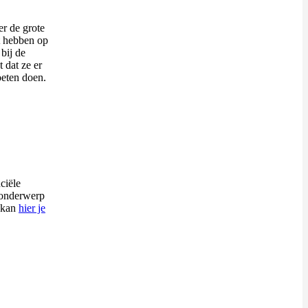
r de grote
ct hebben op
bij de
t dat ze er
oeten doen.
ciële
 onderwerp
e kan
hier je