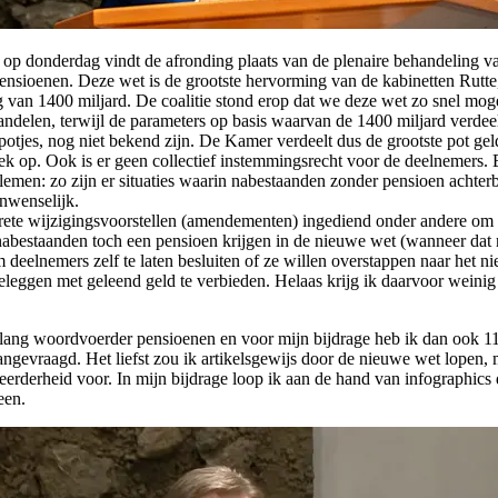
op donderdag vindt de afronding plaats van de plenaire behandeling v
nsioenen. Deze wet is de grootste hervorming van de kabinetten Rutte
g van 1400 miljard. De coalitie stond erop dat we deze wet zo snel moge
ndelen, terwijl de parameters op basis waarvan de 1400 miljard verdee
potjes, nog niet bekend zijn. De Kamer verdeelt dus de grootste pot gel
ek op. Ook is er geen collectief instemmingsrecht voor de deelnemers. 
lemen: zo zijn er situaties waarin nabestaanden zonder pensioen achterb
onwenselijk.
rete wijzigingsvoorstellen (amendementen) ingediend onder andere om 
nabestaanden toch een pensioen krijgen in de nieuwe wet (wanneer dat n
m deelnemers zelf te laten besluiten of ze willen overstappen naar het ni
eleggen met geleend geld te verbieden. Helaas krijg ik daarvoor weinig
nlang woordvoerder pensioenen en voor mijn bijdrage heb ik dan ook 1
angevraagd. Het liefst zou ik artikelsgewijs door de nieuwe wet lopen,
erderheid voor. In mijn bijdrage loop ik aan de hand van infographics
een.