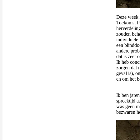
Deze week, 
Toekomst Pe
herverdelin
zouden beha
individuele 
een blinddo
andere prob
dat is zeer 
Ik heb conc
zorgen dat 
geval is), o
en om het b
Ik ben jare
spreektijd a
was geen me
bezwaren h