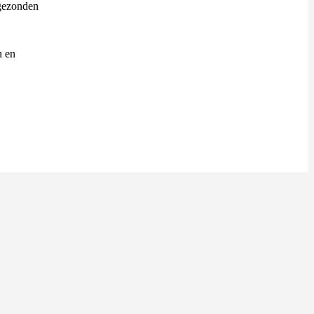
ngezonden
n en