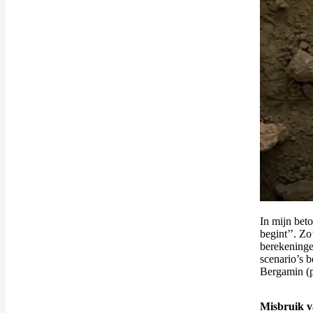
In mijn bet
begint’’. Z
berekeninge
scenario’s b
Bergamin (p
Misbruik v