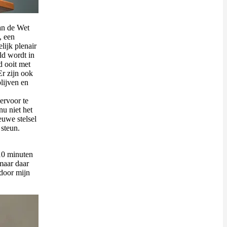
an de Wet
, een
lijk plenair
ld wordt in
d ooit met
Er zijn ook
lijven en
ervoor te
u niet het
euwe stelsel
 steun.
10 minuten
 maar daar
 door mijn