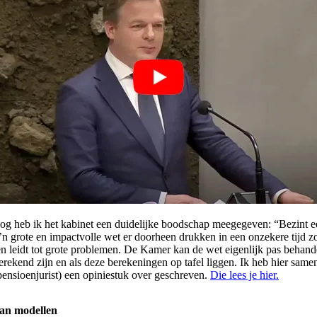
oog heb ik het kabinet een duidelijke boodschap meegegeven: “Bezint ee
o’n grote en impactvolle wet er doorheen drukken in een onzekere tijd z
n leidt tot grote problemen. De Kamer kan de wet eigenlijk pas behande
erekend zijn en als deze berekeningen op tafel liggen. Ik heb hier same
ensioenjurist) een opiniestuk over geschreven.
Die lees je hier.
an modellen