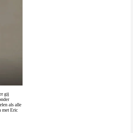
r gij
onder
len als alle
n met Eric