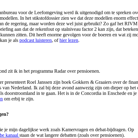
anbureau voor de Leefomgeving werd ik uitgenodigd om te spreken ove
 modellen. In het stikstofdossier zien we dat deze modellen enorm effe
van de regering, maar worden deze wel juist gebruikt? Zo gaf het RIVM 
riefing aan dat de rekenfout op stalniveau factor 2 kan zijn, dat beteken
kunnen zitten. Dit heeft enorme gevolgen voor de boeren en wat zij m
kan je als
podcast luisteren
, of
hier lezen
.
d zit ik in het programma Radar over pensioenen.
 presenteert Roel Janssen zijn boek Gokkers & Graaiers over de finan
s van Nederland. Ik zal bij deze avond aanwezig zijn om dieper op het
ls doorstroomland in te gaan. Het is in de Concordia in Enschede en j
en
om erbij te zijn.
lgen?
ie je mijn dagelijkse werk zoals Kamervragen en debat-bijdragen. Op
be kanaal
staan de wat langere debatten (zoals over pensioenen).