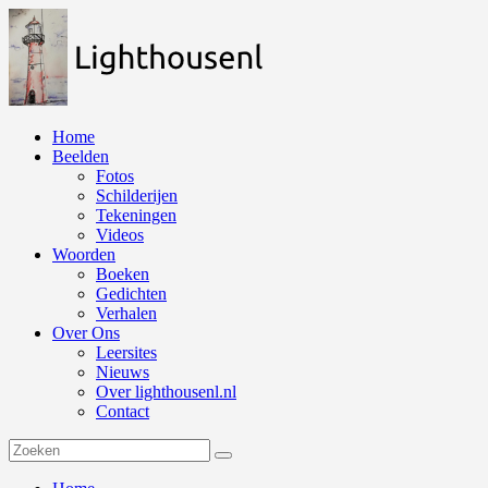
Naar
de
inhoud
springen
Home
Beelden
Fotos
Schilderijen
Tekeningen
Videos
Woorden
Boeken
Gedichten
Verhalen
Over Ons
Leersites
Nieuws
Over lighthousenl.nl
Contact