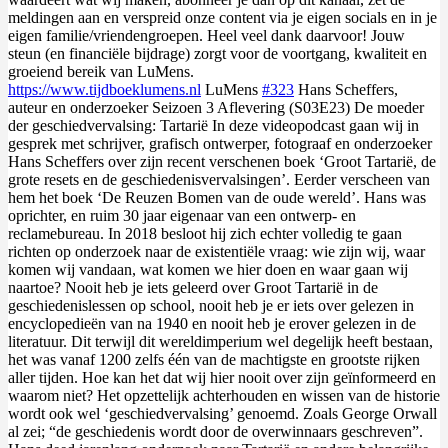
meldingen aan en verspreid onze content via je eigen socials en in je
eigen familie/vriendengroepen. Heel veel dank daarvoor! Jouw
steun (en financiële bijdrage) zorgt voor de voortgang, kwaliteit en
groeiend bereik van LuMens.
https://www.tijdboeklumens.nl
LuMens
#323
Hans Scheffers,
auteur en onderzoeker Seizoen 3 Aflevering (S03E23) De moeder
der geschiedvervalsing: Tartarië In deze videopodcast gaan wij in
gesprek met schrijver, grafisch ontwerper, fotograaf en onderzoeker
Hans Scheffers over zijn recent verschenen boek ‘Groot Tartarië, de
grote resets en de geschiedenisvervalsingen’. Eerder verscheen van
hem het boek ‘De Reuzen Bomen van de oude wereld’. Hans was
oprichter, en ruim 30 jaar eigenaar van een ontwerp- en
reclamebureau. In 2018 besloot hij zich echter volledig te gaan
richten op onderzoek naar de existentiële vraag: wie zijn wij, waar
komen wij vandaan, wat komen we hier doen en waar gaan wij
naartoe? Nooit heb je iets geleerd over Groot Tartarië in de
geschiedenislessen op school, nooit heb je er iets over gelezen in
encyclopedieën van na 1940 en nooit heb je erover gelezen in de
literatuur. Dit terwijl dit wereldimperium wel degelijk heeft bestaan,
het was vanaf 1200 zelfs één van de machtigste en grootste rijken
aller tijden. Hoe kan het dat wij hier nooit over zijn geïnformeerd en
waarom niet? Het opzettelijk achterhouden en wissen van de historie
wordt ook wel ‘geschiedvervalsing’ genoemd. Zoals George Orwall
al zei; “de geschiedenis wordt door de overwinnaars geschreven”.