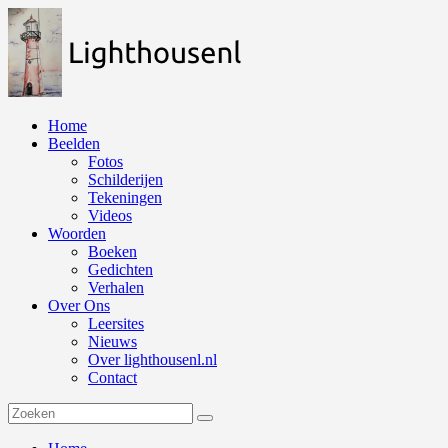
Naar
de
inhoud
springen
Home
Beelden
Fotos
Schilderijen
Tekeningen
Videos
Woorden
Boeken
Gedichten
Verhalen
Over Ons
Leersites
Nieuws
Over lighthousenl.nl
Contact