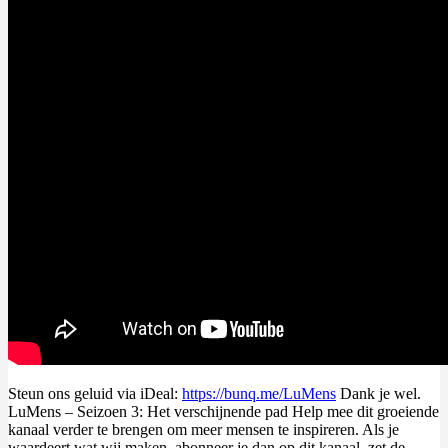
Steun ons geluid via iDeal:
https://bunq.me/LuMens
Dank je wel.
LuMens – Seizoen 3: Het verschijnende pad Help mee dit groeiende
kanaal verder te brengen om meer mensen te inspireren. Als je
waardeert wat wij maken, abonneer je dan op dit kanaal, zet de