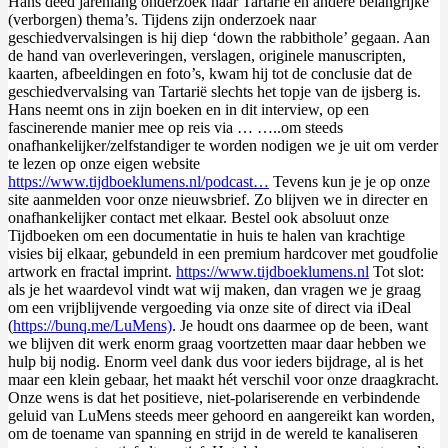
Hans deed jarenlang onderzoek naar Tartarië en andere belangrijke
(verborgen) thema’s. Tijdens zijn onderzoek naar
geschiedvervalsingen is hij diep ‘down the rabbithole’ gegaan. Aan
de hand van overleveringen, verslagen, originele manuscripten,
kaarten, afbeeldingen en foto’s, kwam hij tot de conclusie dat de
geschiedvervalsing van Tartarië slechts het topje van de ijsberg is.
Hans neemt ons in zijn boeken en in dit interview, op een
fascinerende manier mee op reis via … …..om steeds
onafhankelijker/zelfstandiger te worden nodigen we je uit om verder
te lezen op onze eigen website
https://www.tijdboeklumens.nl/podcast…
Tevens kun je je op onze
site aanmelden voor onze nieuwsbrief. Zo blijven we in directer en
onafhankelijker contact met elkaar. Bestel ook absoluut onze
Tijdboeken om een documentatie in huis te halen van krachtige
visies bij elkaar, gebundeld in een premium hardcover met goudfolie
artwork en fractal imprint.
https://www.tijdboeklumens.nl
Tot slot:
als je het waardevol vindt wat wij maken, dan vragen we je graag
om een vrijblijvende vergoeding via onze site of direct via iDeal
(
https://bunq.me/LuMens)
. Je houdt ons daarmee op de been, want
we blijven dit werk enorm graag voortzetten maar daar hebben we
hulp bij nodig. Enorm veel dank dus voor ieders bijdrage, al is het
maar een klein gebaar, het maakt hét verschil voor onze draagkracht.
Onze wens is dat het positieve, niet-polariserende en verbindende
geluid van LuMens steeds meer gehoord en aangereikt kan worden,
om de toename van spanning en strijd in de wereld te kanaliseren