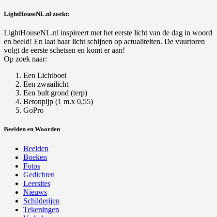
LightHouseNL.nl zoekt:
LightHouseNL.nl inspireert met het eerste licht van de dag in woord
en beeld! En laat haar licht schijnen op actualiteiten. De vuurtoren
volgt de eerste schetsen en komt er aan!
Op zoek naar:
Een Lichtboei
Een zwaailicht
Een bult grond (terp)
Betonpijp (1 m.x 0,55)
GoPro
Beelden en Woorden
Beelden
Boeken
Fotos
Gedichten
Leersites
Nieuws
Schilderijen
Tekeningen