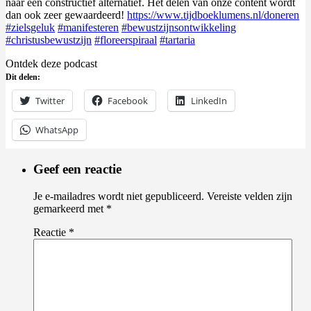
naar een constructief alternatief. Het delen van onze content wordt
dan ook zeer gewaardeerd!
https://www.tijdboeklumens.nl/doneren
#zielsgeluk
#manifesteren
#bewustzijnsontwikkeling
#christusbewustzijn
#floreerspiraal
#tartaria
Ontdek deze podcast
Dit delen:
Twitter
Facebook
LinkedIn
WhatsApp
Geef een reactie
Je e-mailadres wordt niet gepubliceerd.
Vereiste velden zijn
gemarkeerd met
*
Reactie
*