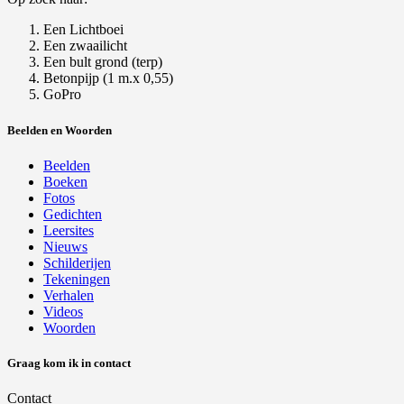
Een Lichtboei
Een zwaailicht
Een bult grond (terp)
Betonpijp (1 m.x 0,55)
GoPro
Beelden en Woorden
Beelden
Boeken
Fotos
Gedichten
Leersites
Nieuws
Schilderijen
Tekeningen
Verhalen
Videos
Woorden
Graag kom ik in contact
Contact