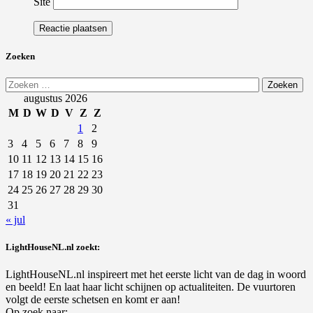
Site
Zoeken
Zoeken
naar:
augustus 2026
M
D
W
D
V
Z
Z
1
2
3
4
5
6
7
8
9
10
11
12
13
14
15
16
17
18
19
20
21
22
23
24
25
26
27
28
29
30
31
« jul
LightHouseNL.nl zoekt:
LightHouseNL.nl inspireert met het eerste licht van de dag in woord
en beeld! En laat haar licht schijnen op actualiteiten. De vuurtoren
volgt de eerste schetsen en komt er aan!
Op zoek naar: