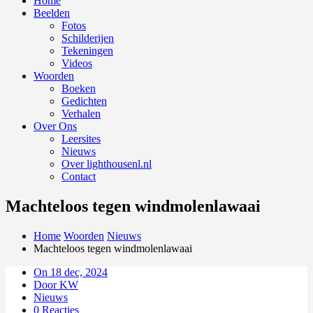
Home
Beelden
Fotos
Schilderijen
Tekeningen
Videos
Woorden
Boeken
Gedichten
Verhalen
Over Ons
Leersites
Nieuws
Over lighthousenl.nl
Contact
Machteloos tegen windmolenlawaai
Home
Woorden
Nieuws
Machteloos tegen windmolenlawaai
On 18 dec, 2024
Door KW
Nieuws
0 Reacties