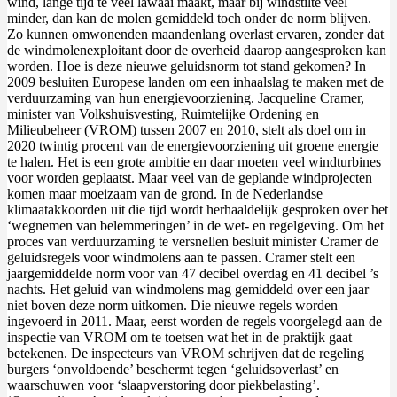
wind, lange tijd te veel lawaai maakt, maar bij windstilte veel
minder, dan kan de molen gemiddeld toch onder de norm blijven.
Zo kunnen omwonenden maandenlang overlast ervaren, zonder dat
de windmolenexploitant door de overheid daarop aangesproken kan
worden. Hoe is deze nieuwe geluidsnorm tot stand gekomen? In
2009 besluiten Europese landen om een inhaalslag te maken met de
verduurzaming van hun energievoorziening. Jacqueline Cramer,
minister van Volkshuisvesting, Ruimtelijke Ordening en
Milieubeheer (VROM) tussen 2007 en 2010, stelt als doel om in
2020 twintig procent van de energievoorziening uit groene energie
te halen. Het is een grote ambitie en daar moeten veel windturbines
voor worden geplaatst. Maar veel van de geplande windprojecten
komen maar moeizaam van de grond. In de Nederlandse
klimaatakkoorden uit die tijd wordt herhaaldelijk gesproken over het
‘wegnemen van belemmeringen’ in de wet- en regelgeving. Om het
proces van verduurzaming te versnellen besluit minister Cramer de
geluidsregels voor windmolens aan te passen. Cramer stelt een
jaargemiddelde norm voor van 47 decibel overdag en 41 decibel ’s
nachts. Het geluid van windmolens mag gemiddeld over een jaar
niet boven deze norm uitkomen. Die nieuwe regels worden
ingevoerd in 2011. Maar, eerst worden de regels voorgelegd aan de
inspectie van VROM om te toetsen wat het in de praktijk gaat
betekenen. De inspecteurs van VROM schrijven dat de regeling
burgers ‘onvoldoende’ beschermt tegen ‘geluidsoverlast’ en
waarschuwen voor ‘slaapverstoring door piekbelasting’.