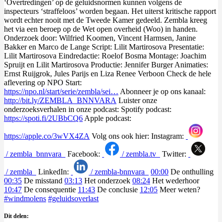
‘Overtredingen’ op de geluidsnormen kunnen volgens de
inspecteurs ‘straffeloos’ worden begaan. Het uiterst kritische rapport
wordt echter nooit met de Tweede Kamer gedeeld. Zembla kreeg
het via een beroep op de Wet open overheid (Woo) in handen.
Onderzoek door: Wilfried Koomen, Vincent Harmsen, Janine
Bakker en Marco de Lange Script: Lilit Martirosova Presentatie:
Lilit Martirosova Eindredactie: Roelof Bosma Montage: Joachim
Spruijt en Lilit Martirosova Productie: Jennifer Burger Animaties:
Ernst Ruijgrok, Jules Parijs en Liza Renee Verboon Check de hele
aflevering op NPO Start:
https://npo.nl/start/serie/zembla/sei…
Abonneer je op ons kanaal:
http://bit.ly/ZEMBLA_BNNVARA
Luister onze
onderzoeksverhalen in onze podcast: Spotify podcast:
https://spoti.fi/2UBbCQ6
Apple podcast:
https://apple.co/3wVX4ZA
Volg ons ook hier: Instagram:
/ zembla_bnnvara
Facebook:
/ zembla.tv
Twitter:
/ zembla
LinkedIn:
/ zembla-bnnvara
00:00
De onthulling
00:35
De misstand
03:13
Het onderzoek
08:24
Het wederhoor
10:47
De consequentie
11:43
De conclusie
12:05
Meer weten?
#windmolens
#geluidsoverlast
Dit delen: