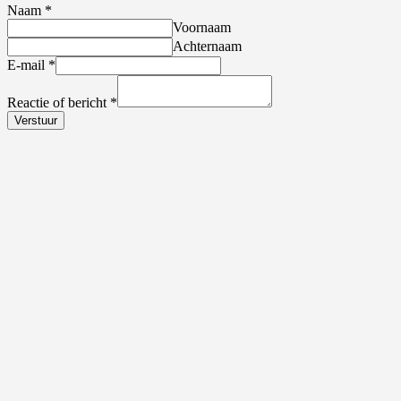
Naam
*
Voornaam
Achternaam
E-mail
*
Reactie of bericht
*
Verstuur