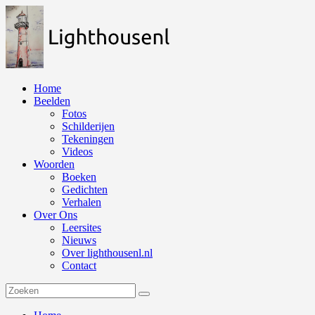
Naar
de
inhoud
springen
Home
Beelden
Fotos
Schilderijen
Tekeningen
Videos
Woorden
Boeken
Gedichten
Verhalen
Over Ons
Leersites
Nieuws
Over lighthousenl.nl
Contact