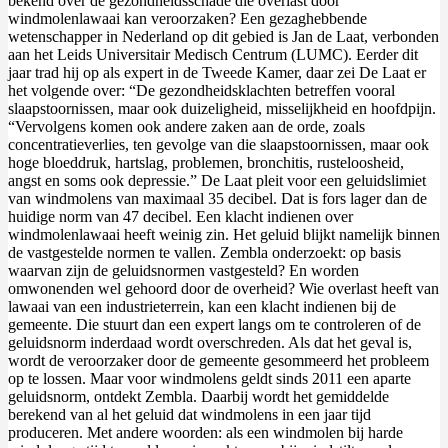
bekend over de gezondheidsschade die overlast door
windmolenlawaai kan veroorzaken? Een gezaghebbende
wetenschapper in Nederland op dit gebied is Jan de Laat, verbonden
aan het Leids Universitair Medisch Centrum (LUMC). Eerder dit
jaar trad hij op als expert in de Tweede Kamer, daar zei De Laat er
het volgende over: “De gezondheidsklachten betreffen vooral
slaapstoornissen, maar ook duizeligheid, misselijkheid en hoofdpijn.
“Vervolgens komen ook andere zaken aan de orde, zoals
concentratieverlies, ten gevolge van die slaapstoornissen, maar ook
hoge bloeddruk, hartslag, problemen, bronchitis, rusteloosheid,
angst en soms ook depressie.” De Laat pleit voor een geluidslimiet
van windmolens van maximaal 35 decibel. Dat is fors lager dan de
huidige norm van 47 decibel. Een klacht indienen over
windmolenlawaai heeft weinig zin. Het geluid blijkt namelijk binnen
de vastgestelde normen te vallen. Zembla onderzoekt: op basis
waarvan zijn de geluidsnormen vastgesteld? En worden
omwonenden wel gehoord door de overheid? Wie overlast heeft van
lawaai van een industrieterrein, kan een klacht indienen bij de
gemeente. Die stuurt dan een expert langs om te controleren of de
geluidsnorm inderdaad wordt overschreden. Als dat het geval is,
wordt de veroorzaker door de gemeente gesommeerd het probleem
op te lossen. Maar voor windmolens geldt sinds 2011 een aparte
geluidsnorm, ontdekt Zembla. Daarbij wordt het gemiddelde
berekend van al het geluid dat windmolens in een jaar tijd
produceren. Met andere woorden: als een windmolen bij harde