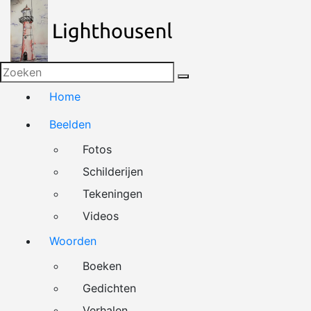
Naar
de
inhoud
springen
Home
Beelden
Fotos
Schilderijen
Tekeningen
Videos
Woorden
Boeken
Gedichten
Verhalen