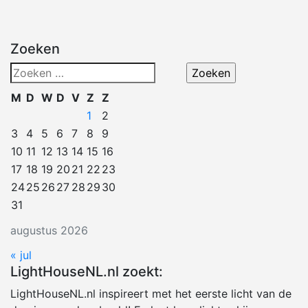
Zoeken
Zoeken
naar:
M
D
W
D
V
Z
Z
1
2
3
4
5
6
7
8
9
10
11
12
13
14
15
16
17
18
19
20
21
22
23
24
25
26
27
28
29
30
31
augustus 2026
« jul
LightHouseNL.nl zoekt:
LightHouseNL.nl inspireert met het eerste licht van de