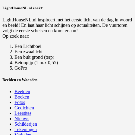
LightHouseNL.nl zoekt:
LightHouseNL.nl inspireert met het eerste licht van de dag in woord
en beeld! En laat haar licht schijnen op actualiteiten. De vuurtoren
volgt de eerste schetsen en komt er aan!
Op zoek naar:
Een Lichtboei
Een zwaailicht
Een bult grond (terp)
Betonpijp (1 m.x 0,55)
GoPro
Beelden en Woorden
Beelden
Boeken
Fotos
Gedichten
Leersites
Nieuws
Schilderijen
Tekeningen
Verhalen