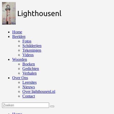
Naar
de
inhoud
springen
Home
Beelden
Fotos
Schilderijen
Tekeningen
Videos
Woorden
Boeken
Gedichten
Verhalen
Over Ons
Leersites
Nieuws
Over lighthousenl.nl
Contact