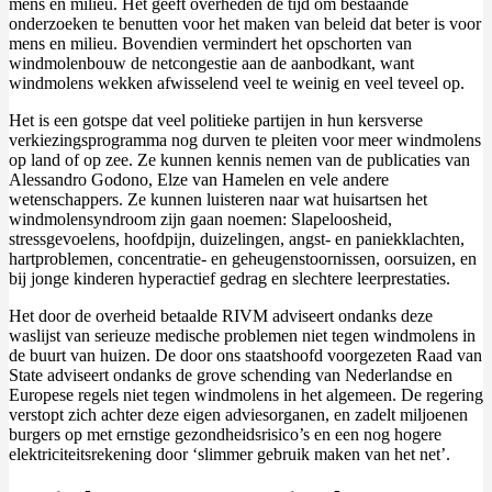
mens en milieu. Het geeft overheden de tijd om bestaande
onderzoeken te benutten voor het maken van beleid dat beter is voor
mens en milieu. Bovendien vermindert het opschorten van
windmolenbouw de netcongestie aan de aanbodkant, want
windmolens wekken afwisselend veel te weinig en veel teveel op.
Het is een gotspe dat veel politieke partijen in hun kersverse
verkiezingsprogramma nog durven te pleiten voor meer windmolens
op land of op zee. Ze kunnen kennis nemen van de publicaties van
Alessandro Godono, Elze van Hamelen en vele andere
wetenschappers. Ze kunnen luisteren naar wat huisartsen het
windmolensyndroom zijn gaan noemen: Slapeloosheid,
stressgevoelens, hoofdpijn, duizelingen, angst- en paniekklachten,
hartproblemen, concentratie- en geheugenstoornissen, oorsuizen, en
bij jonge kinderen hyperactief gedrag en slechtere leerprestaties.
Het door de overheid betaalde RIVM adviseert ondanks deze
waslijst van serieuze medische problemen niet tegen windmolens in
de buurt van huizen. De door ons staatshoofd voorgezeten Raad van
State adviseert ondanks de grove schending van Nederlandse en
Europese regels niet tegen windmolens in het algemeen. De regering
verstopt zich achter deze eigen adviesorganen, en zadelt miljoenen
burgers op met ernstige gezondheidsrisico’s en een nog hogere
elektriciteitsrekening door ‘slimmer gebruik maken van het net’.