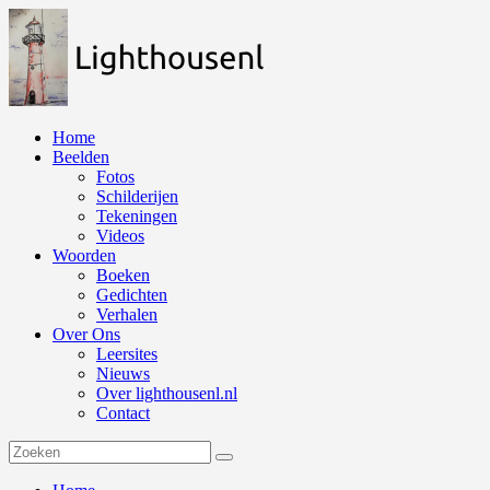
Naar
de
inhoud
springen
Home
Beelden
Fotos
Schilderijen
Tekeningen
Videos
Woorden
Boeken
Gedichten
Verhalen
Over Ons
Leersites
Nieuws
Over lighthousenl.nl
Contact