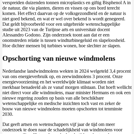
verspreiden duizenden tonnen microplastics en giftig Bisphenol A in
de natuur, die via planten, dieren en vissen op ons bord terecht
komen. Het effect daarvan op de volksgezondheid en de natuur is
niet goed bekend, en wat er wel over bekend is wordt genegeerd.
Dat geldt bijvoorbeeld voor een uitgebreide wetenschappelijke
studie uit 2023 van de Turijnse arts en universitair docent
Alessandro Godono. Zijn onderzoek toont aan dat er een
onomstreden relatie is tussen windturbinegeluid en slapeloosheid.
Hoe dichter mensen bij turbines wonen, hoe slechter ze slapen.
Opschorting van nieuwe windmolens
Nederlandse landwindmolens wekten in 2024 welgeteld 3,4 procent
van ons energieverbruik op, en zeewindmolens 3 procent. Onze
energievoorziening en het wereldwijde klimaat worden niet
merkbaar benadeeld als ze vanaf morgen stilstaan. Dat hoeft wellicht
niet direct voor alle windmolens, maar minister Hermans en ook een
nieuwe regering zouden op basis van alle beschikbare
wetenschappelijke en medische inzichten toch vast en zeker de
bouw van nieuwe windmolens moeten opschorten tot tenminste
2030.
Dat geeft artsen en wetenschappers vijf jaar de tijd om meer
onderzoek te doen naar de schadelijkheid van windmolens voor