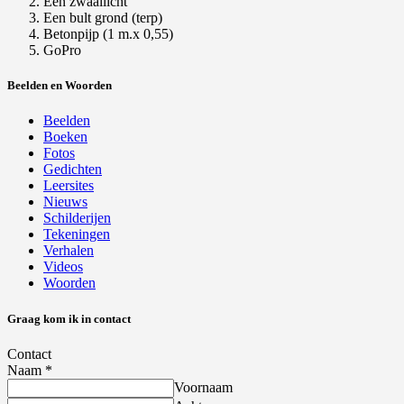
Een zwaailicht
Een bult grond (terp)
Betonpijp (1 m.x 0,55)
GoPro
Beelden en Woorden
Beelden
Boeken
Fotos
Gedichten
Leersites
Nieuws
Schilderijen
Tekeningen
Verhalen
Videos
Woorden
Graag kom ik in contact
Contact
Naam
*
Voornaam