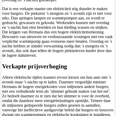
Dat is een verkapte manier om elektriciteit nóg duurder te maken
voor burgers. De piekuren ’s morgens en ’s avonds zijn er niet voor
niks. Dan springen lampen en warmtepompen aan, en wordt er
gedoucht, gewassen en gekookt. Werkenden kunnen niet overdag
en ’s nachts hun eten bereiden en hun kleding wassen en strijken.
Die krijgen van Hermans dus een hogere elektriciteitsrekening.
Bewoners van nieuwere en verduurzaamde woningen met een vaak
verplichte warmtepomp gaan eveneens meer betalen. Overdag en ’s
nachts hebben ze minder verwarming nodig dan ’s morgens en ’s
avonds, dus ook daar tellen de hogere piektarieven harder door dan
de lagere daltarieven.
Verkapte prijsverhoging
Alleen elektrische rijders kunnen ervoor kiezen om hun auto niet ’s
avonds maar ’s nachts op te laden. Daarmee vergoelijkt minister
Hermans de hogere energiekosten voor miljoenen andere burgers,
met een verhullende term als ‘slimmer gebruik maken van het net’.
Ze bedoelt daarmee zo te zien dat het slimmer is voor de overheid,
omdat die daardoor meer energiebelastingen opstrijkt. Temeer daar
de miljoenen gedupeerde burgers zullen groeien in aantallen,
vanwege het ineffectieve aardgasvrije beleid dat burgers en bouwers
dwingt om warmtepompen en elektrische kookplaten te installeren.