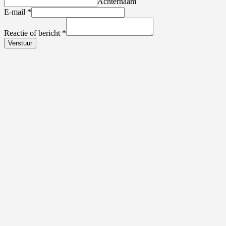
Achternaam
E-mail
*
Reactie of bericht
*
Verstuur