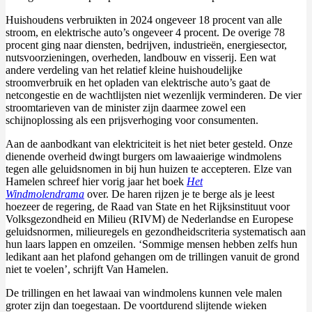
Huishoudens verbruikten in 2024 ongeveer 18 procent van alle
stroom, en elektrische auto’s ongeveer 4 procent. De overige 78
procent ging naar diensten, bedrijven, industrieën, energiesector,
nutsvoorzieningen, overheden, landbouw en visserij. Een wat
andere verdeling van het relatief kleine huishoudelijke
stroomverbruik en het opladen van elektrische auto’s gaat de
netcongestie en de wachtlijsten niet wezenlijk verminderen. De vier
stroomtarieven van de minister zijn daarmee zowel een
schijnoplossing als een prijsverhoging voor consumenten.
Aan de aanbodkant van elektriciteit is het niet beter gesteld. Onze
dienende overheid dwingt burgers om lawaaierige windmolens
tegen alle geluidsnomen in bij hun huizen te accepteren. Elze van
Hamelen schreef hier vorig jaar het boek
Het
Windmolendrama
over. De haren rijzen je te berge als je leest
hoezeer de regering, de Raad van State en het Rijksinstituut voor
Volksgezondheid en Milieu (RIVM) de Nederlandse en Europese
geluidsnormen, milieuregels en gezondheidscriteria systematisch aan
hun laars lappen en omzeilen. ‘Sommige mensen hebben zelfs hun
ledikant aan het plafond gehangen om de trillingen vanuit de grond
niet te voelen’, schrijft Van Hamelen.
De trillingen en het lawaai van windmolens kunnen vele malen
groter zijn dan toegestaan. De voortdurend slijtende wieken