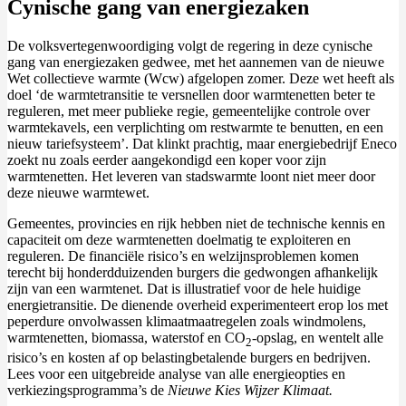
Cynische gang van energiezaken
De volksvertegenwoordiging volgt de regering in deze cynische
gang van energiezaken gedwee, met het aannemen van de nieuwe
Wet collectieve warmte (Wcw) afgelopen zomer. Deze wet heeft als
doel ‘de warmtetransitie te versnellen door warmtenetten beter te
reguleren, met meer publieke regie, gemeentelijke controle over
warmtekavels, een verplichting om restwarmte te benutten, en een
nieuw tariefsysteem’. Dat klinkt prachtig, maar energiebedrijf Eneco
zoekt nu zoals eerder aangekondigd een koper voor zijn
warmtenetten. Het leveren van stadswarmte loont niet meer door
deze nieuwe warmtewet.
Gemeentes, provincies en rijk hebben niet de technische kennis en
capaciteit om deze warmtenetten doelmatig te exploiteren en
reguleren. De financiële risico’s en welzijnsproblemen komen
terecht bij honderdduizenden burgers die gedwongen afhankelijk
zijn van een warmtenet. Dat is illustratief voor de hele huidige
energietransitie. De dienende overheid experimenteert erop los met
peperdure onvolwassen klimaatmaatregelen zoals windmolens,
warmtenetten, biomassa, waterstof en CO
-opslag, en wentelt alle
2
risico’s en kosten af op belastingbetalende burgers en bedrijven.
Lees voor een uitgebreide analyse van alle energieopties en
verkiezingsprogramma’s de
Nieuwe Kies Wijzer Klimaat.