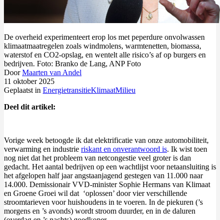
De overheid experimenteert erop los met peperdure onvolwassen
klimaatmaatregelen zoals windmolens, warmtenetten, biomassa,
waterstof en CO2-opslag, en wentelt alle risico’s af op burgers en
bedrijven. Foto: Branko de Lang, ANP Foto
Door
Maarten van Andel
11 oktober 2025
Geplaatst in
Energietransitie
Klimaat
Milieu
Deel dit artikel:
Vorige week betoogde ik dat elektrificatie van onze automobiliteit,
verwarming en industrie
riskant en onverantwoord is
. Ik wist toen
nog niet dat het probleem van netcongestie veel groter is dan
gedacht. Het aantal bedrijven op een wachtlijst voor netaansluiting is
het afgelopen half jaar angstaanjagend gestegen van 11.000 naar
14.000. Demissionair VVD-minister Sophie Hermans van Klimaat
en Groene Groei wil dat ‘oplossen’ door vier verschillende
stroomtarieven voor huishoudens in te voeren. In de piekuren (’s
morgens en ’s avonds) wordt stroom duurder, en in de daluren
(overdag en ’s nachts) goedkoper.