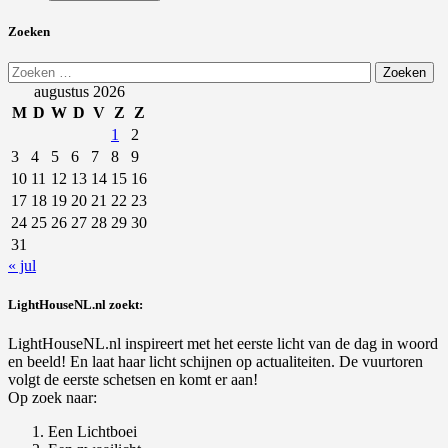
Zoeken
Zoeken
naar:
augustus 2026
M
D
W
D
V
Z
Z
1
2
3
4
5
6
7
8
9
10
11
12
13
14
15
16
17
18
19
20
21
22
23
24
25
26
27
28
29
30
31
« jul
LightHouseNL.nl zoekt:
LightHouseNL.nl inspireert met het eerste licht van de dag in woord
en beeld! En laat haar licht schijnen op actualiteiten. De vuurtoren
volgt de eerste schetsen en komt er aan!
Op zoek naar:
Een Lichtboei