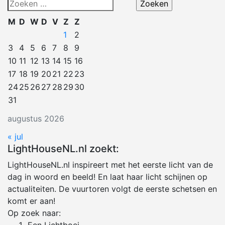
Zoeken
naar:
M
D
W
D
V
Z
Z
1
2
3
4
5
6
7
8
9
10
11
12
13
14
15
16
17
18
19
20
21
22
23
24
25
26
27
28
29
30
31
augustus 2026
« jul
LightHouseNL.nl zoekt:
LightHouseNL.nl inspireert met het eerste licht van de
dag in woord en beeld! En laat haar licht schijnen op
actualiteiten. De vuurtoren volgt de eerste schetsen en
komt er aan!
Op zoek naar: