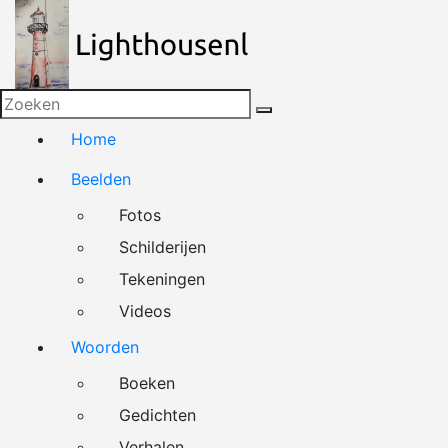
Naar
de
inhoud
springen
Home
Beelden
Fotos
Schilderijen
Tekeningen
Videos
Woorden
Boeken
Gedichten
Verhalen