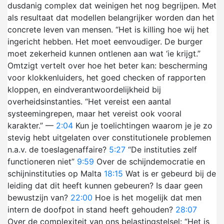
dusdanig complex dat weinigen het nog begrijpen. Met
als resultaat dat modellen belangrijker worden dan het
concrete leven van mensen. “Het is killing hoe wij het
ingericht hebben. Het moet eenvoudiger. De burger
moet zekerheid kunnen ontlenen aan wat ‘ie krijgt.”
Omtzigt vertelt over hoe het beter kan: bescherming
voor klokkenluiders, het goed checken of rapporten
kloppen, en eindverantwoordelijkheid bij
overheidsinstanties. “Het vereist een aantal
systeemingrepen, maar het vereist ook vooral
karakter.” —
2:04
Kun je toelichtingen waarom je je zo
stevig hebt uitgelaten over constitutionele problemen
n.a.v. de toeslagenaffaire?
5:27
“De instituties zelf
functioneren niet”
9:59
Over de schijndemocratie en
schijninstituties op Malta
18:15
Wat is er gebeurd bij de
leiding dat dit heeft kunnen gebeuren? Is daar geen
bewustzijn van?
22:00
Hoe is het mogelijk dat men
intern de doofpot in stand heeft gehouden?
28:07
Over de complexiteit van ons belastingstelsel: “Het is