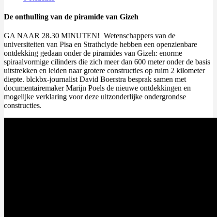
De onthulling van de piramide van Gizeh
GA NAAR 28.30 MINUTEN! Wetenschappers van de
universiteiten van Pisa en Strathclyde hebben een openzienbare
ontdekking gedaan onder de piramides van Gizeh: enorme
spiraalvormige cilinders die zich meer dan 600 meter onder de basis
uitstrekken en leiden naar grotere constructies op ruim 2 kilometer
diepte. blckbx-journalist David Boerstra besprak samen met
documentairemaker Marijn Poels de nieuwe ontdekkingen en
mogelijke verklaring voor deze uitzonderlijke ondergrondse
constructies.