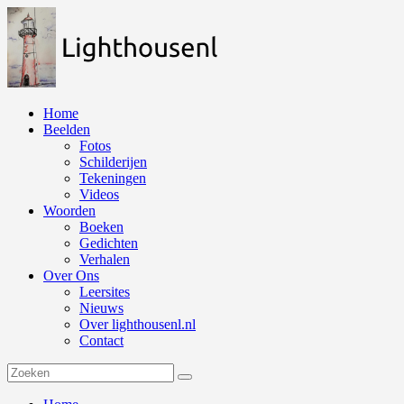
Naar
de
inhoud
springen
Home
Beelden
Fotos
Schilderijen
Tekeningen
Videos
Woorden
Boeken
Gedichten
Verhalen
Over Ons
Leersites
Nieuws
Over lighthousenl.nl
Contact