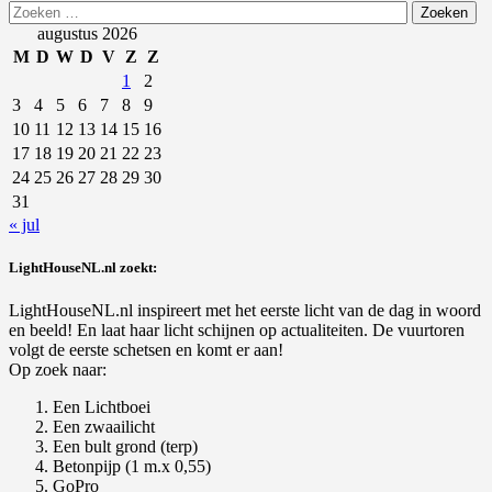
Zoeken
naar:
augustus 2026
M
D
W
D
V
Z
Z
1
2
3
4
5
6
7
8
9
10
11
12
13
14
15
16
17
18
19
20
21
22
23
24
25
26
27
28
29
30
31
« jul
LightHouseNL.nl zoekt:
LightHouseNL.nl inspireert met het eerste licht van de dag in woord
en beeld! En laat haar licht schijnen op actualiteiten. De vuurtoren
volgt de eerste schetsen en komt er aan!
Op zoek naar:
Een Lichtboei
Een zwaailicht
Een bult grond (terp)
Betonpijp (1 m.x 0,55)
GoPro