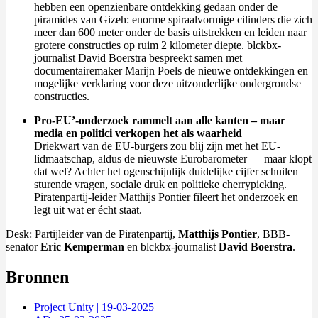
hebben een openzienbare ontdekking gedaan onder de
piramides van Gizeh: enorme spiraalvormige cilinders die zich
meer dan 600 meter onder de basis uitstrekken en leiden naar
grotere constructies op ruim 2 kilometer diepte. blckbx-
journalist David Boerstra bespreekt samen met
documentairemaker Marijn Poels de nieuwe ontdekkingen en
mogelijke verklaring voor deze uitzonderlijke ondergrondse
constructies.
Pro-EU’-onderzoek rammelt aan alle kanten – maar
media en politici verkopen het als waarheid
Driekwart van de EU-burgers zou blij zijn met het EU-
lidmaatschap, aldus de nieuwste Eurobarometer — maar klopt
dat wel? Achter het ogenschijnlijk duidelijke cijfer schuilen
sturende vragen, sociale druk en politieke cherrypicking.
Piratenpartij-leider Matthijs Pontier fileert het onderzoek en
legt uit wat er écht staat.
Desk: Partijleider van de Piratenpartij,
Matthijs Pontier
, BBB-
senator
Eric Kemperman
en blckbx-journalist
David Boerstra
.
Bronnen
Project Unity | 19-03-2025