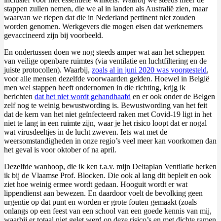
stappen zullen nemen, die we al in landen als Australië zien, maar
waarvan we riepen dat die in Nederland pertinent niet zouden
worden genomen. Werkgevers die mogen eisen dat werknemers
gevaccineerd zijn bij voorbeeld.
En ondertussen doen we nog steeds amper wat aan het scheppen
van veilige openbare ruimtes (via ventilatie en luchtfiltering en de
juiste protocollen). Waarbij,
zoals al in juni 2020 was voorgesteld
,
voor alle mensen dezelfde voorwaarden gelden. Hoewel in België
men wel stappen heeft ondernomen in die richting, krijg ik
berichten
dat het niet wordt gehandhaafd
en er ook onder de Belgen
zelf nog te weinig bewustwording is. Bewustwording van het feit
dat de kern van het niet geïnfecteerd raken met Covid-19 ligt in het
niet te lang in een ruimte zijn, waar je het risico loopt dat er nogal
wat virusdeeltjes in de lucht zweven. Iets wat met de
weersomstandigheden in onze regio’s veel meer kan voorkomen dan
het geval is voor oktober of na april.
Dezelfde wanhoop, die ik ken t.a.v. mijn Deltaplan Ventilatie herken
ik bij de Vlaamse Prof. Blocken. Die ook al lang dit bepleit en ook
ziet hoe weinig ermee wordt gedaan. Hooguit wordt er wat
lippendienst aan bewezen. En daardoor voelt de bevolking geen
urgentie op dat punt en worden er grote fouten gemaakt (zoals
onlangs op een feest van een school van een goede kennis van mij,
waarbij er totaal niet gelet werd op deze risico’s en met dichte ramen