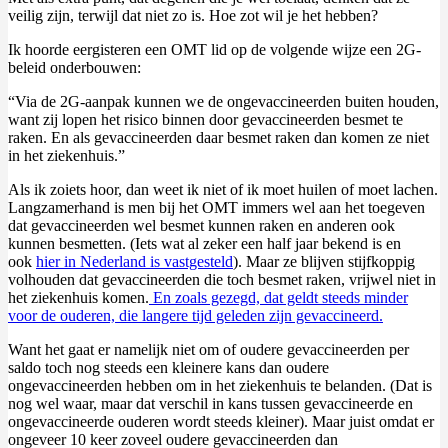
veilig zijn, terwijl dat niet zo is. Hoe zot wil je het hebben?
Ik hoorde eergisteren een OMT lid op de volgende wijze een 2G-
beleid onderbouwen:
“Via de 2G-aanpak kunnen we de ongevaccineerden buiten houden,
want zij lopen het risico binnen door gevaccineerden besmet te
raken. En als gevaccineerden daar besmet raken dan komen ze niet
in het ziekenhuis.”
Als ik zoiets hoor, dan weet ik niet of ik moet huilen of moet lachen.
Langzamerhand is men bij het OMT immers wel aan het toegeven
dat gevaccineerden wel besmet kunnen raken en anderen ook
kunnen besmetten. (Iets wat al zeker een half jaar bekend is en
ook
hier in Nederland is vastgesteld
). Maar ze blijven stijfkoppig
volhouden dat gevaccineerden die toch besmet raken, vrijwel niet in
het ziekenhuis komen.
En zoals gezegd, dat geldt steeds minder
voor de ouderen, die langere tijd geleden zijn gevaccineerd.
Want het gaat er namelijk niet om of oudere gevaccineerden per
saldo toch nog steeds een kleinere kans dan oudere
ongevaccineerden hebben om in het ziekenhuis te belanden. (Dat is
nog wel waar, maar dat verschil in kans tussen gevaccineerde en
ongevaccineerde ouderen wordt steeds kleiner). Maar juist omdat er
ongeveer 10 keer zoveel oudere gevaccineerden dan