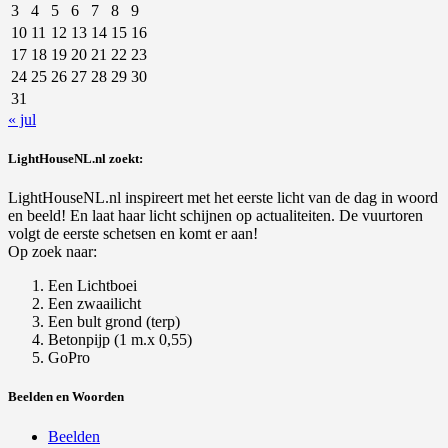
3
4
5
6
7
8
9
10
11
12
13
14
15
16
17
18
19
20
21
22
23
24
25
26
27
28
29
30
31
« jul
LightHouseNL.nl zoekt:
LightHouseNL.nl inspireert met het eerste licht van de dag in woord
en beeld! En laat haar licht schijnen op actualiteiten. De vuurtoren
volgt de eerste schetsen en komt er aan!
Op zoek naar:
Een Lichtboei
Een zwaailicht
Een bult grond (terp)
Betonpijp (1 m.x 0,55)
GoPro
Beelden en Woorden
Beelden