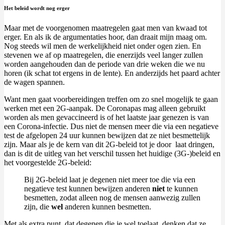
Het beleid wordt nog erger
Maar met de voorgenomen maatregelen gaat men van kwaad tot
erger. En als ik de argumentaties hoor, dan draait mijn maag om.
Nog steeds wil men de werkelijkheid niet onder ogen zien. En
stevenen we af op maatregelen, die enerzijds veel langer zullen
worden aangehouden dan de periode van drie weken die we nu
horen (ik schat tot ergens in de lente). En anderzijds het paard achter
de wagen spannen.
Want men gaat voorbereidingen treffen om zo snel mogelijk te gaan
werken met een 2G-aanpak. De Coronapas mag alleen gebruikt
worden als men gevaccineerd is of het laatste jaar genezen is van
een Corona-infectie. Dus niet de mensen meer die via een negatieve
test de afgelopen 24 uur kunnen bewijzen dat ze niet besmettelijk
zijn. Maar als je de kern van dit 2G-beleid tot je door laat dringen,
dan is dit de uitleg van het verschil tussen het huidige (3G-)beleid en
het voorgestelde 2G-beleid:
Bij 2G-beleid laat je degenen niet meer toe die via een
negatieve test kunnen bewijzen anderen
niet
te kunnen
besmetten, zodat alleen nog de mensen aanwezig zullen
zijn, die
wel
anderen kunnen besmetten.
Met als extra punt, dat degenen die je wel toelaat, denken dat ze