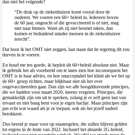
dan niet het volgende?
“De druk op de ziekenhuizen komt vooral door de
ouderen. We voeren een 60+ beleid in. Iedereen boven
de 60 jaar, ongeacht of die gevaccineerd is of niet, mag
niet naar binnen. Want als zij niet besmet raken, dan
komen er beduidend minder mensen in de ziekenhuizen
terecht”.
Dat hoor ik het OMT niet zeggen, laat staan dat de regering dit zou
durven in te voeren.
En houd me ten goede, ik bepleit dit 60+beleid absoluut niet. Maar
ik gebruik het als voorbeeld om te laten zien hoe inconsequent het
OMT is in haar advies, en hoe onacceptabel het klintt als we het op
de 60+ groep richten, maar blijkbaar niet als het over
ongevaccineerden gaat. Dan zijn we alle hoogddravende principes,
die we hadden voor maart 2020, ineens vergeten. Principes, die
gemakkelijk zijn om uit te spreken, zolang je er zelf geen last van
ervaart en niet bang bent voor je eigen hachje. Maar principes zijn
pas echt wat waard als je ze toepast, ook als het jezelf nadeel
berokkent.
Dus bereid je maar voor op maatregelen, die zullen blijven gelden
tot ergens in de lente van 2022. Inclusief het absurde 2G-beleid,
inclusief voor niet essentiele winkels. Waarbij we steeds meer de