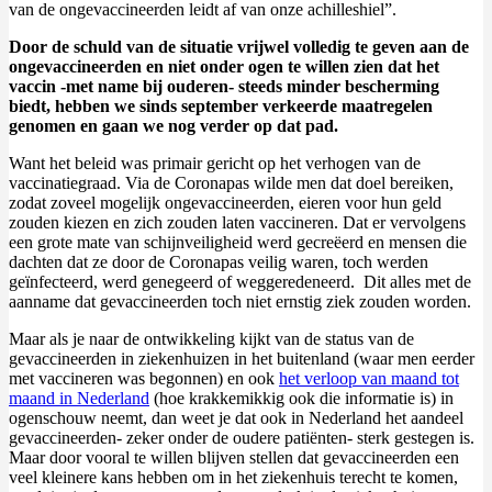
van de ongevaccineerden leidt af van onze achilleshiel”.
Door de schuld van de situatie vrijwel volledig te geven aan de
ongevaccineerden en niet onder ogen te willen zien dat het
vaccin -met name bij ouderen- steeds minder bescherming
biedt, hebben we sinds september verkeerde maatregelen
genomen en gaan we nog verder op dat pad.
Want het beleid was primair gericht op het verhogen van de
vaccinatiegraad. Via de Coronapas wilde men dat doel bereiken,
zodat zoveel mogelijk ongevaccineerden, eieren voor hun geld
zouden kiezen en zich zouden laten vaccineren. Dat er vervolgens
een grote mate van schijnveiligheid werd gecreëerd en mensen die
dachten dat ze door de Coronapas veilig waren, toch werden
geïnfecteerd, werd genegeerd of weggeredeneerd. Dit alles met de
aanname dat gevaccineerden toch niet ernstig ziek zouden worden.
Maar als je naar de ontwikkeling kijkt van de status van de
gevaccineerden in ziekenhuizen in het buitenland (waar men eerder
met vaccineren was begonnen) en ook
het verloop van maand tot
maand in Nederland
(hoe krakkemikkig ook die informatie is) in
ogenschouw neemt, dan weet je dat ook in Nederland het aandeel
gevaccineerden- zeker onder de oudere patiënten- sterk gestegen is.
Maar door vooral te willen blijven stellen dat gevaccineerden een
veel kleinere kans hebben om in het ziekenhuis terecht te komen,