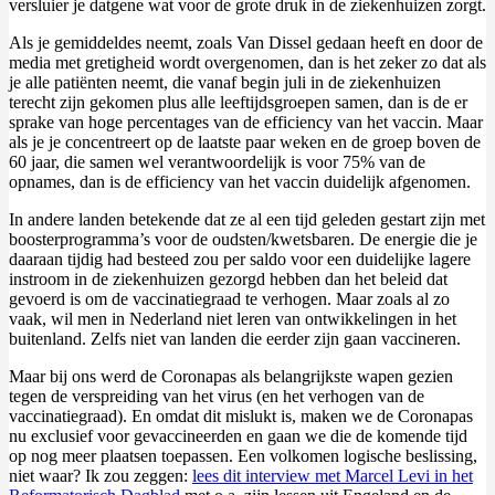
versluier je datgene wat voor de grote druk in de ziekenhuizen zorgt.
Als je gemiddeldes neemt, zoals Van Dissel gedaan heeft en door de
media met gretigheid wordt overgenomen, dan is het zeker zo dat als
je alle patiënten neemt, die vanaf begin juli in de ziekenhuizen
terecht zijn gekomen plus alle leeftijdsgroepen samen, dan is de er
sprake van hoge percentages van de efficiency van het vaccin. Maar
als je je concentreert op de laatste paar weken en de groep boven de
60 jaar, die samen wel verantwoordelijk is voor 75% van de
opnames, dan is de efficiency van het vaccin duidelijk afgenomen.
In andere landen betekende dat ze al een tijd geleden gestart zijn met
boosterprogramma’s voor de oudsten/kwetsbaren. De energie die je
daaraan tijdig had besteed zou per saldo voor een duidelijke lagere
instroom in de ziekenhuizen gezorgd hebben dan het beleid dat
gevoerd is om de vaccinatiegraad te verhogen. Maar zoals al zo
vaak, wil men in Nederland niet leren van ontwikkelingen in het
buitenland. Zelfs niet van landen die eerder zijn gaan vaccineren.
Maar bij ons werd de Coronapas als belangrijkste wapen gezien
tegen de verspreiding van het virus (en het verhogen van de
vaccinatiegraad). En omdat dit mislukt is, maken we de Coronapas
nu exclusief voor gevaccineerden en gaan we die de komende tijd
op nog meer plaatsen toepassen. Een volkomen logische beslissing,
niet waar? Ik zou zeggen:
lees dit interview met Marcel Levi in het