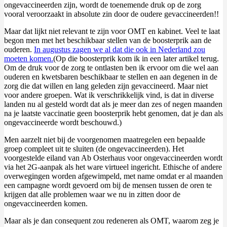
ongevaccineerden zijn, wordt de toenemende druk op de zorg
vooral veroorzaakt in absolute zin door de oudere gevaccineerden!!
Maar dat lijkt niet relevant te zijn voor OMT en kabinet. Veel te laat
begon men met het beschikbaar stellen van de boosterprik aan de
ouderen.
In augustus zagen we al dat die ook in Nederland zou
moeten komen.
(Op die boosterprik kom ik in een later artikel terug.
Om de druk voor de zorg te ontlasten ben ik ervoor om die wel aan
ouderen en kwetsbaren beschikbaar te stellen en aan degenen in de
zorg die dat willen en lang geleden zijn gevaccineerd. Maar niet
voor andere groepen. Wat ik verschrikkelijk vind, is dat in diverse
landen nu al gesteld wordt dat als je meer dan zes of negen maanden
na je laatste vaccinatie geen boosterprik hebt genomen, dat je dan als
ongevaccineerde wordt beschouwd.)
Men aarzelt niet bij de voorgenomen maatregelen een bepaalde
groep compleet uit te sluiten (de ongevaccineerden). Het
voorgestelde eiland van Ab Osterhaus voor ongevaccineerden wordt
via het 2G-aanpak als het ware virtueel ingericht. Ethische of andere
overwegingen worden afgewimpeld, met name omdat er al maanden
een campagne wordt gevoerd om bij de mensen tussen de oren te
krijgen dat alle problemen waar we nu in zitten door de
ongevaccineerden komen.
Maar als je dan consequent zou redeneren als OMT, waarom zeg je