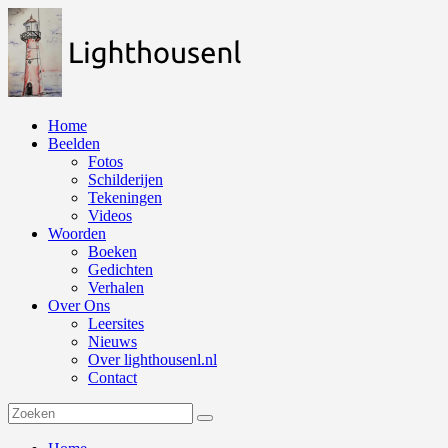
Naar
de
inhoud
springen
Home
Beelden
Fotos
Schilderijen
Tekeningen
Videos
Woorden
Boeken
Gedichten
Verhalen
Over Ons
Leersites
Nieuws
Over lighthousenl.nl
Contact