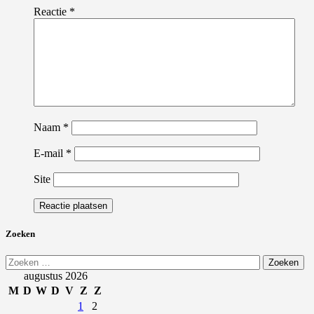
Reactie
*
Naam
*
E-mail
*
Site
Zoeken
Zoeken
naar:
augustus 2026
M
D
W
D
V
Z
Z
1
2