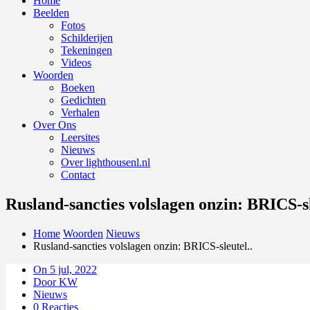
Home
Beelden
Fotos
Schilderijen
Tekeningen
Videos
Woorden
Boeken
Gedichten
Verhalen
Over Ons
Leersites
Nieuws
Over lighthousenl.nl
Contact
Rusland-sancties volslagen onzin: BRICS-sl
Home
Woorden
Nieuws
Rusland-sancties volslagen onzin: BRICS-sleutel..
On 5 jul, 2022
Door KW
Nieuws
0 Reacties