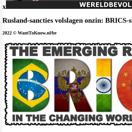
x
Rusland-sancties volslagen onzin: BRICS-sl
2022 © WantToKnow.nl/be