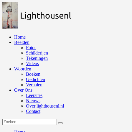
Naar
de
inhoud
springen
Home
Beelden
Fotos
Schilderijen
Tekeningen
Videos
Woorden
Boeken
Gedichten
Verhalen
Over Ons
Leersites
Nieuws
Over lighthousenl.nl
Contact