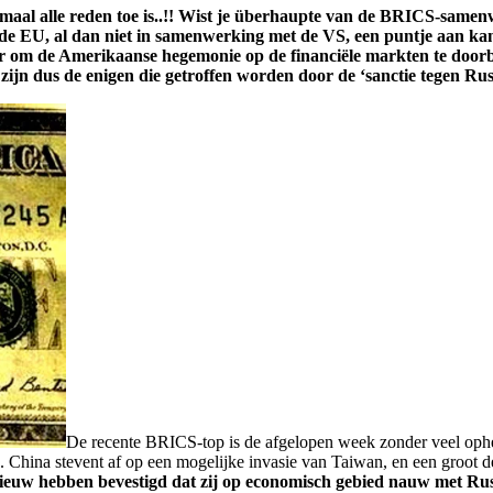
nimaal alle reden toe is..!! Wist je überhaupte van de BRICS-samenw
EU, al dan niet in samenwerking met de VS, een puntje aan kan z
aar om de Amerikaanse hegemonie op de financiële markten te doorb
 zijn dus de enigen die getroffen worden door de ‘sanctie tegen Rus
De recente BRICS-top is de afgelopen week zonder veel ophef
 China stevent af op een mogelijke invasie van Taiwan, en een groot dee
nieuw hebben bevestigd dat zij op economisch gebied nauw met Ru