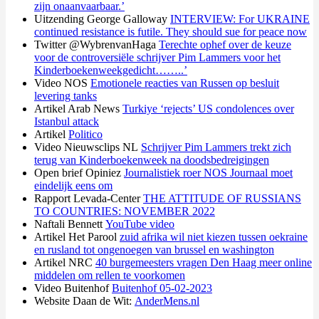
zijn onaanvaarbaar.’
Uitzending George Galloway
INTERVIEW: For UKRAINE
continued resistance is futile. They should sue for peace now
Twitter @WybrenvanHaga
Terechte ophef over de keuze
voor de controversiële schrijver Pim Lammers voor het
Kinderboekenweekgedicht……..’
Video NOS
Emotionele reacties van Russen op besluit
levering tanks
Artikel Arab News
Turkiye ‘rejects’ US condolences over
Istanbul attack
Artikel
Politico
Video Nieuwsclips NL
Schrijver Pim Lammers trekt zich
terug van Kinderboekenweek na doodsbedreigingen
Open brief Opiniez
Journalistiek roer NOS Journaal moet
eindelijk eens om
Rapport Levada-Center
THE ATTITUDE OF RUSSIANS
TO COUNTRIES: NOVEMBER 2022
Naftali Bennett
YouTube video
Artikel Het Parool
zuid afrika wil niet kiezen tussen oekraine
en rusland tot ongenoegen van brussel en washington
Artikel NRC
40 burgemeesters vragen Den Haag meer online
middelen om rellen te voorkomen
Video Buitenhof
Buitenhof 05-02-2023
Website Daan de Wit:
AnderMens.nl