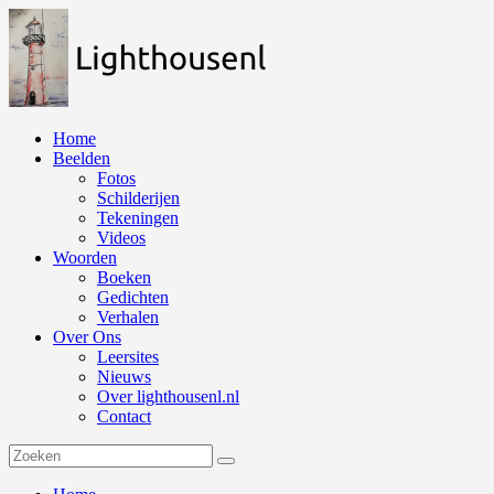
Naar
de
inhoud
springen
Home
Beelden
Fotos
Schilderijen
Tekeningen
Videos
Woorden
Boeken
Gedichten
Verhalen
Over Ons
Leersites
Nieuws
Over lighthousenl.nl
Contact