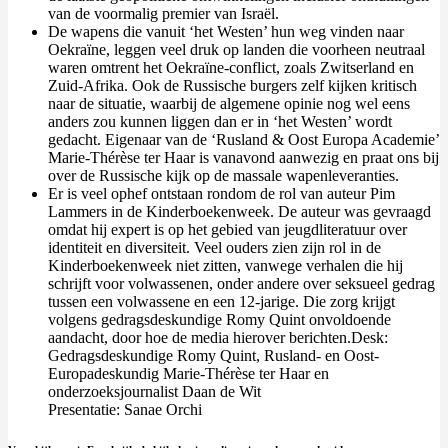
van de voormalig premier van Israël.
De wapens die vanuit ‘het Westen’ hun weg vinden naar
Oekraïne, leggen veel druk op landen die voorheen neutraal
waren omtrent het Oekraïne-conflict, zoals Zwitserland en
Zuid-Afrika. Ook de Russische burgers zelf kijken kritisch
naar de situatie, waarbij de algemene opinie nog wel eens
anders zou kunnen liggen dan er in ‘het Westen’ wordt
gedacht. Eigenaar van de ‘Rusland & Oost Europa Academie’
Marie-Thérèse ter Haar is vanavond aanwezig en praat ons bij
over de Russische kijk op de massale wapenleveranties.
Er is veel ophef ontstaan rondom de rol van auteur Pim
Lammers in de Kinderboekenweek. De auteur was gevraagd
omdat hij expert is op het gebied van jeugdliteratuur over
identiteit en diversiteit. Veel ouders zien zijn rol in de
Kinderboekenweek niet zitten, vanwege verhalen die hij
schrijft voor volwassenen, onder andere over seksueel gedrag
tussen een volwassene en een 12-jarige. Die zorg krijgt
volgens gedragsdeskundige Romy Quint onvoldoende
aandacht, door hoe de media hierover berichten.Desk:
Gedragsdeskundige Romy Quint, Rusland- en Oost-
Europadeskundig Marie-Thérèse ter Haar en
onderzoeksjournalist Daan de Wit
Presentatie: Sanae Orchi