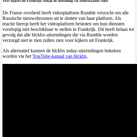
Voor kijkers uit Frankrijk: bekijk de uitzending via onderstaande video
De Franse overheid heeft videoplatform Rumble verzocht om alle
Russische nieuwsbronnen uit te sluiten van haar platform. Als
reactie hierop heeft het videoplatform besloten om hun diensten
voorlopig niet beschikbaar te stellen in Frankrijk. Dit heeft helaas tot
gevolg dat alle blckbx-uitzendingen die via Rumble worden
verzorgd niet te zien zullen zien voor kijkers uit Frankrijk.
Als alternatief kunnen de blckbx today-uitzendingen bekeken
worden via het
YouTube-kanaal van blckbx
.