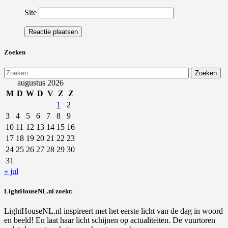
Site
Zoeken
Zoeken
naar:
augustus 2026
M
D
W
D
V
Z
Z
1
2
3
4
5
6
7
8
9
10
11
12
13
14
15
16
17
18
19
20
21
22
23
24
25
26
27
28
29
30
31
« jul
LightHouseNL.nl zoekt:
LightHouseNL.nl inspireert met het eerste licht van de dag in woord
en beeld! En laat haar licht schijnen op actualiteiten. De vuurtoren