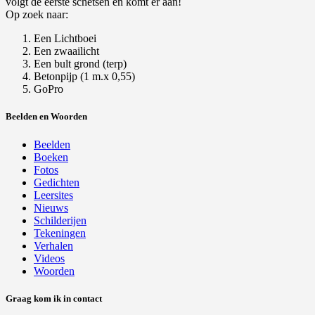
volgt de eerste schetsen en komt er aan!
Op zoek naar:
Een Lichtboei
Een zwaailicht
Een bult grond (terp)
Betonpijp (1 m.x 0,55)
GoPro
Beelden en Woorden
Beelden
Boeken
Fotos
Gedichten
Leersites
Nieuws
Schilderijen
Tekeningen
Verhalen
Videos
Woorden
Graag kom ik in contact