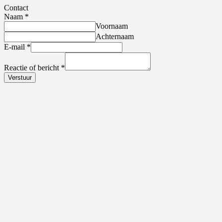
Contact
Naam
*
Voornaam
Achternaam
E-mail
*
Reactie of bericht
*
Verstuur