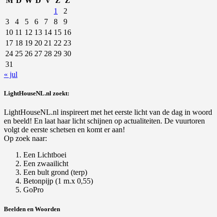
M
D
W
D
V
Z
Z
1
2
3
4
5
6
7
8
9
10
11
12
13
14
15
16
17
18
19
20
21
22
23
24
25
26
27
28
29
30
31
« jul
LightHouseNL.nl zoekt:
LightHouseNL.nl inspireert met het eerste licht van de dag in woord
en beeld! En laat haar licht schijnen op actualiteiten. De vuurtoren
volgt de eerste schetsen en komt er aan!
Op zoek naar:
Een Lichtboei
Een zwaailicht
Een bult grond (terp)
Betonpijp (1 m.x 0,55)
GoPro
Beelden en Woorden