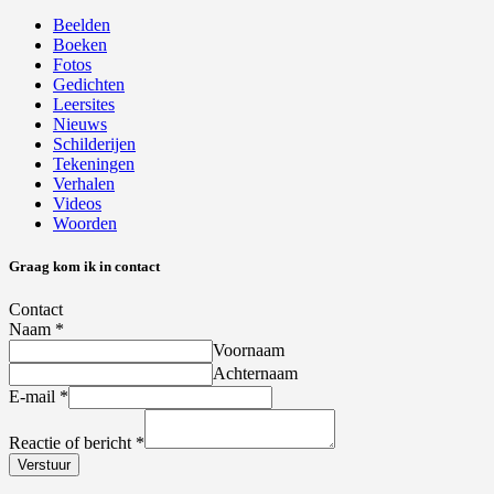
Beelden
Boeken
Fotos
Gedichten
Leersites
Nieuws
Schilderijen
Tekeningen
Verhalen
Videos
Woorden
Graag kom ik in contact
Contact
Naam
*
Voornaam
Achternaam
E-mail
*
Reactie of bericht
*
Verstuur