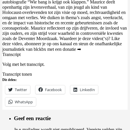
autobiografie “Wie bang is krijgt ook klappen.” Maurice deelt
openhartig zijn levensverhaal, van zijn jeugd als kind van
Holocaust-overlevenden tot zijn visie op moed, rechtvaardigheid en
omgaan met verlies. We duiken in thema’s zoals angst, veerkracht,
en de impact van historische en recente gebeurtenissen zoals de
coronaperiode. Maurice reflecteert op zijn drijfveren, de invloed van
zijn ouders, en zijn strijd voor waarheid in controversiële kwesties
zoals de Deventer Moordzaak. Waardeer je deze video(‘s)? Like
deze video, abonneer je op ons kanaal en steun de onafhankelijke
journalistiek van blckbx met een donatie ➡
Transcript
Volg met het transcript.
Transcript tonen
Dit delen:
Twitter
Facebook
LinkedIn
WhatsApp
Geef een reactie
Je e-mailadres wordt niet gepubliceerd.
Vereiste velden zijn