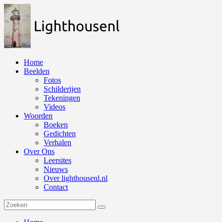
Naar
de
inhoud
springen
Home
Beelden
Fotos
Schilderijen
Tekeningen
Videos
Woorden
Boeken
Gedichten
Verhalen
Over Ons
Leersites
Nieuws
Over lighthousenl.nl
Contact