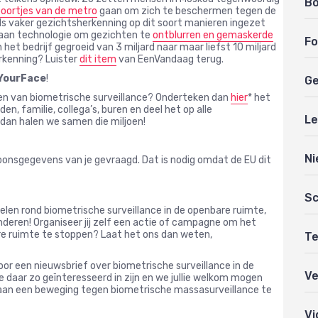
B
oortjes van de metro
gaan om zich te beschermen tegen de
ds vaker gezichtsherkenning op dit soort manieren ingezet
kt aan technologie om gezichten te
ontblurren en gemaskerde
Fo
 het bedrijf gegroeid van 3 miljard naar maar liefst 10 miljard
rkenning? Luister
dit item
van EenVandaag terug.
mYourFace
!
Ge
ijven van biometrische surveillance? Onderteken dan
hier
* het
en, familie, collega’s, buren en deel het op alle
Le
dan halen we samen die miljoen!
Ni
oonsgegevens van je gevraagd. Dat is nodig omdat de EU dit
Sc
elen rond biometrische surveillance in de openbare ruimte,
anderen! Organiseer jij zelf een actie of campagne om het
are ruimte te stoppen? Laat het ons dan weten,
Te
oor een nieuwsbrief over biometrische surveillance in de
Ve
lie daar zo geïnteresseerd in zijn en we jullie welkom mogen
e aan een beweging tegen biometrische massasurveillance te
Vi