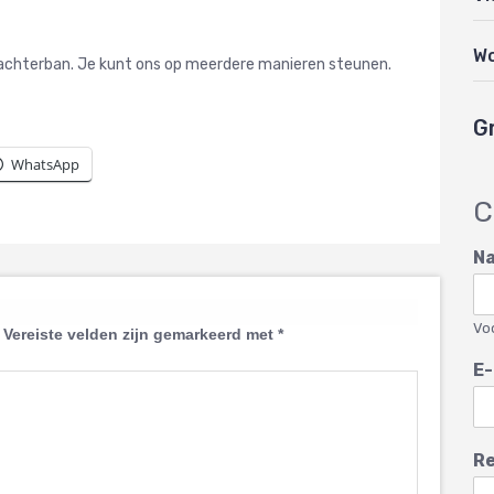
W
e achterban. Je kunt ons op meerdere manieren steunen.
G
WhatsApp
C
N
Vo
Vereiste velden zijn gemarkeerd met
*
E-
Re