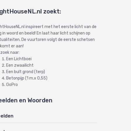
ightHouseNL.nl zoekt:
ghtHouseNL.nl inspireert met het eerste licht van de
 in woord en beeld! En laat haar licht schijnen op
tualiteiten. De vuurtoren volgt de eerste schetsen
 komt er aan!
 zoek naar:
Een Lichtboei
Een zwaailicht
Een bult grond (terp)
Betonpijp (1 m.x 0,55)
GoPro
eelden en Woorden
elden