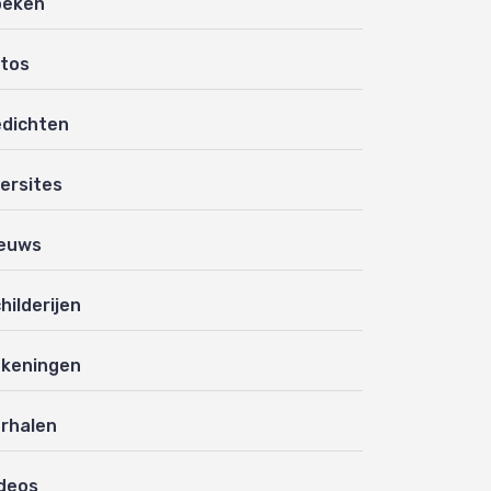
oeken
tos
dichten
ersites
euws
hilderijen
keningen
rhalen
deos