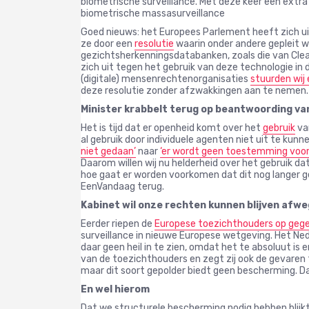
biometrische surveillance. Met deze keer een extra
biometrische massasurveillance
Goed nieuws: het Europees Parlement heeft zich u
ze door een
resolutie
waarin onder andere gepleit w
gezichtsherkenningsdatabanken, zoals die van Clea
zich uit tegen het gebruik van deze technologie i
(digitale) mensenrechtenorganisaties
stuurden wij 
deze resolutie zonder afzwakkingen aan te nemen. 
Minister krabbelt terug op beantwoording va
Het is tijd dat er openheid komt over het
gebruik
va
al gebruik door individuele agenten niet uit te kunne
niet gedaan’
naar
‘er wordt geen toestemming voor
Daarom willen wij nu helderheid over het gebruik da
hoe gaat er worden voorkomen dat dit nog langer
EenVandaag terug.
Kabinet wil onze rechten kunnen blijven afw
Eerder riepen de
Europese toezichthouders op ge
surveillance in nieuwe Europese wetgeving. Het Ned
daar geen heil in te zien, omdat het te absoluut is 
van de toezichthouders en zegt zij ook de gevaren t
maar dit soort gepolder biedt geen bescherming. Daa
En wel hierom
Dat we structurele bescherming nodig hebben blij