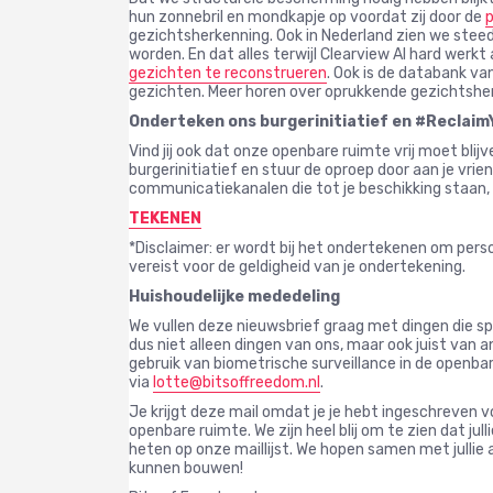
hun zonnebril en mondkapje op voordat zij door de
p
gezichtsherkenning. Ook in Nederland zien we stee
worden. En dat alles terwijl Clearview AI hard wer
gezichten te reconstrueren
. Ook is de databank van
gezichten. Meer horen over oprukkende gezichtshe
Onderteken ons burgerinitiatief en #Reclai
Vind jij ook dat onze openbare ruimte vrij moet bl
burgerinitiatief en stuur de oproep door aan je vriend
communicatiekanalen die tot je beschikking staan, 
TEKENEN
*Disclaimer: er wordt bij het ondertekenen om pers
vereist voor de geldigheid van je ondertekening.
Huishoudelijke mededeling
We vullen deze nieuwsbrief graag met dingen die sp
dus niet alleen dingen van ons, maar ook juist van 
gebruik van biometrische surveillance in de openb
via
lotte@bitsoffreedom.nl
.
Je krijgt deze mail omdat je je hebt ingeschreven v
openbare ruimte. We zijn heel blij om te zien dat jul
heten op onze maillijst. We hopen samen met julli
kunnen bouwen!