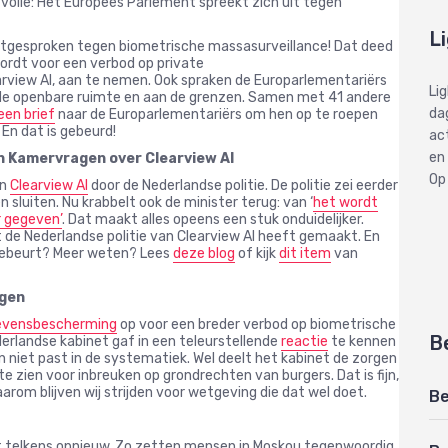
 volle: Het Europees Parlement spreekt zich uit tegen
L
itgesproken tegen biometrische massasurveillance! Dat deed
ordt voor een verbod op private
rview AI, aan te nemen. Ook spraken de Europarlementariërs
Li
n de openbare ruimte en aan de grenzen. Samen met 41 andere
dag
een brief
naar de Europarlementariërs om hen op te roepen
En dat is gebeurd!
ac
en
n Kamervragen over Clearview AI
Op
n
Clearview AI
door de Nederlandse politie. De politie zei eerder
n sluiten. Nu krabbelt ook de minister terug: van ‘
het wordt
 gegeven’
. Dat maakt alles opeens een stuk onduidelijker.
t de Nederlandse politie van Clearview AI heeft gemaakt. En
 gebeurt? Meer weten? Lees
deze blog
of kijk
dit item
van
egen
gevensbescherming
op voor een breder verbod op biometrische
B
erlandse kabinet gaf in een teleurstellende
reactie
te kennen
en niet past in de systematiek. Wel deelt het kabinet de zorgen
e zien voor inbreuken op grondrechten van burgers. Dat is fijn,
rom blijven wij strijden voor wetgeving die dat wel doet.
Be
kt telkens opnieuw. Zo zetten mensen in Moskou tegenwoordig