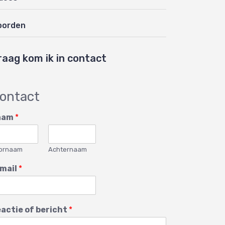
oorden
raag kom ik in contact
ontact
aam
*
ornaam
Achternaam
mail
*
actie of bericht
*