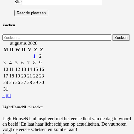
Site
Zoeken
Zoeken
naar:
augustus 2026
M
D
W
D
V
Z
Z
1
2
3
4
5
6
7
8
9
10
11
12
13
14
15
16
17
18
19
20
21
22
23
24
25
26
27
28
29
30
31
« jul
LightHouseNL.nl zoekt:
LightHouseNL.nl inspireert met het eerste licht van de dag in woord
en beeld! En laat haar licht schijnen op actualiteiten. De vuurtoren
volgt de eerste schetsen en komt er aan!