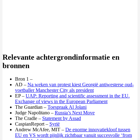
Relevante achtergrondinformatie en
bronnen
Bron 1 –
AD –
Na weken van protest kiest Georgië antiwesterse oud-
voetballer Manchester City als president
EP –
UAP: Reporting and scientific assessment in the EU.
Exchange of views in the European Parliament
The Guardian –
Toespraak Al Jolani
Judge Napolitano –
Russia’s Next Move
The Cradle –
Statement by Assad
CaspianReport –
Syrië
Andrew McAfee, MIT –
De enorme innovatiekloof tussen
EU en VS wordt pijnlijk zichtbaar vanuit succesvolle ‘from