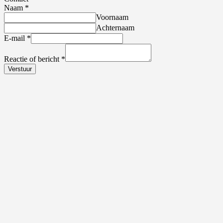
Naam
*
Voornaam
Achternaam
E-mail
*
Reactie of bericht
*
Verstuur