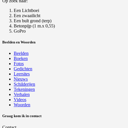
Op zoek naar:
Een Lichtboei
Een zwaailicht
Een bult grond (terp)
Betonpijp (1 m.x 0,55)
GoPro
Beelden en Woorden
Beelden
Boeken
Fotos
Gedichten
Leersites
Nieuws
Schilderijen
Tekeningen
Verhalen
Videos
Woorden
Graag kom ik in contact
Contact