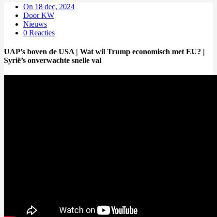
On 18 dec, 2024
Door KW
Nieuws
0 Reacties
UAP’s boven de USA | Wat wil Trump economisch met EU? |
Syrië’s onverwachte snelle val