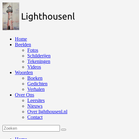
Naar
de
inhoud
springen
Home
Beelden
Fotos
Schilderijen
Tekeningen
Videos
Woorden
Boeken
Gedichten
Verhalen
Over Ons
Leersites
Nieuws
Over lighthousenl.nl
Contact