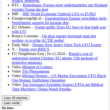
scratch’ bedrijven.
RTL –
Brekelmans: Europa moet onderhandelen met Rusland
voordat Trump dat doet
IMF –
IMF World Economic Outlook USA vs EURO
Energievergelijk.nl –
Energieprijzen Europa verschillen sterk:
Nederlandse gasprijs bij hoogste drie
EU Debates –
Trump tariffs: Does EU have to fear trade war
with US?
Remco Coerman –
Op deze manier doorgaan gaat niet
werken, er is echte ACTIE nodig!
Daily Mail –
Drones New Jersey Alien Tech UFO Expert
X –
Trump over BRICS
EU Neighbours East | 16-12-2024 –
Russia’s war of
aggression against Ukraine: EU adopts 15th package of
restrictive measures
Video
Moment of Contact
Video
The Phenomenon
Video
Michael Herrera – US Marine Encounters UFO Black
Ops Human Trafficking Operation
Video
Top Aerospace Scientists Suspect UFOs are Biblical
Time Machines | Diana Walsh Pasulka
Lees 44 reacties
Lees verde
Dit delen: