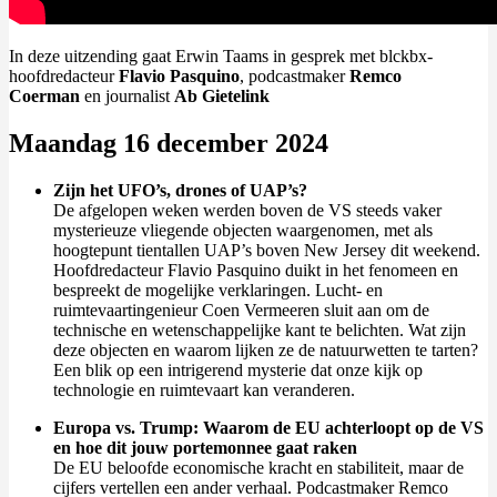
In deze uitzending gaat Erwin Taams in gesprek met blckbx-
hoofdredacteur
Flavio Pasquino
, podcastmaker
Remco
Coerman
en journalist
Ab Gietelink
Maandag 16 december 2024
Zijn het UFO’s, drones of UAP’s?
De afgelopen weken werden boven de VS steeds vaker
mysterieuze vliegende objecten waargenomen, met als
hoogtepunt tientallen UAP’s boven New Jersey dit weekend.
Hoofdredacteur Flavio Pasquino duikt in het fenomeen en
bespreekt de mogelijke verklaringen. Lucht- en
ruimtevaartingenieur Coen Vermeeren sluit aan om de
technische en wetenschappelijke kant te belichten. Wat zijn
deze objecten en waarom lijken ze de natuurwetten te tarten?
Een blik op een intrigerend mysterie dat onze kijk op
technologie en ruimtevaart kan veranderen.
Europa vs. Trump: Waarom de EU achterloopt op de VS
en hoe dit jouw portemonnee gaat raken
De EU beloofde economische kracht en stabiliteit, maar de
cijfers vertellen een ander verhaal. Podcastmaker Remco