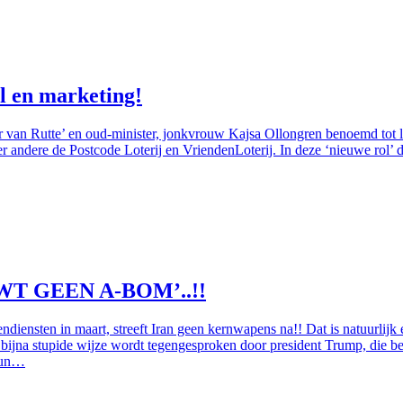
l en marketing!
r van Rutte’ en oud-minister, jonkvrouw Kajsa Ollongren benoemd tot
r andere de Postcode Loterij en VriendenLoterij. In deze ‘nieuwe rol’ d
OUWT GEEN A-BOM’..!!
iensten in maart, streeft Iran geen kernwapens na!! Dat is natuurlijk ee
 bijna stupide wijze wordt tegengesproken door president Trump, die bewe
hun…