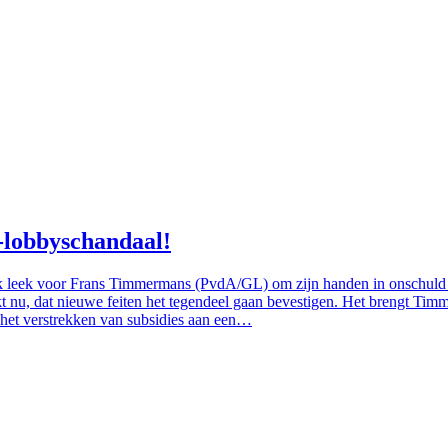
-lobbyschandaal!
lijk leek voor Frans Timmermans (PvdA/GL) om zijn handen in onschu
kt nu, dat nieuwe feiten het tegendeel gaan bevestigen. Het brengt Timm
verstrekken van subsidies aan een…