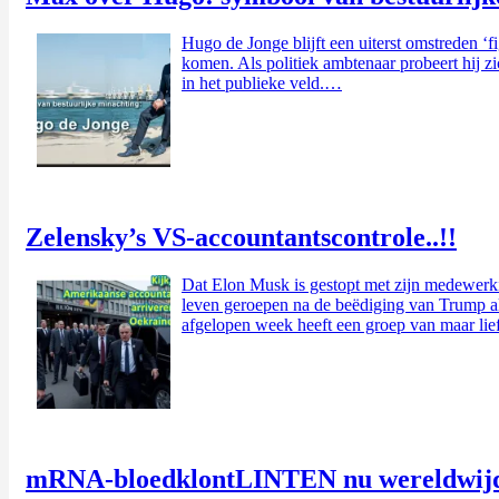
Hugo de Jonge blijft een uiterst omstreden ‘f
komen. Als politiek ambtenaar probeert hij z
in het publieke veld.…
Zelensky’s VS-accountantscontrole..!!
Dat Elon Musk is gestopt met zijn medewerki
leven geroepen na de beëdiging van Trump 
afgelopen week heeft een groep van maar li
mRNA-bloedklontLINTEN nu wereldwijd 