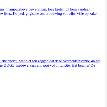
eugens, manipulatieve beweringen, loze kreten uit hem vandaan
derwijzer.. De pedagogische onderbouwing van zijn ‘visie op zaken’
ciency’), wat niet wil zeggen dat deze overheidsinstantie -in het
me DOGE-medewerkers zijn nog vol in functie. Het bewijs? De