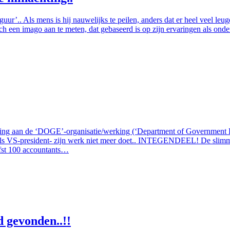
iguur’.. Als mens is hij nauwelijks te peilen, anders dat er heel veel l
ich een imago aan te meten, dat gebaseerd is op zijn ervaringen als on
ng aan de ‘DOGE’-organisatie/werking (‘Department of Government Effi
als VS-president- zijn werk niet meer doet.. INTEGENDEEL! De slim
efst 100 accountants…
gevonden..!!