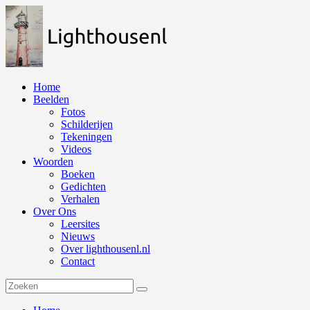
Naar
de
inhoud
springen
Home
Beelden
Fotos
Schilderijen
Tekeningen
Videos
Woorden
Boeken
Gedichten
Verhalen
Over Ons
Leersites
Nieuws
Over lighthousenl.nl
Contact