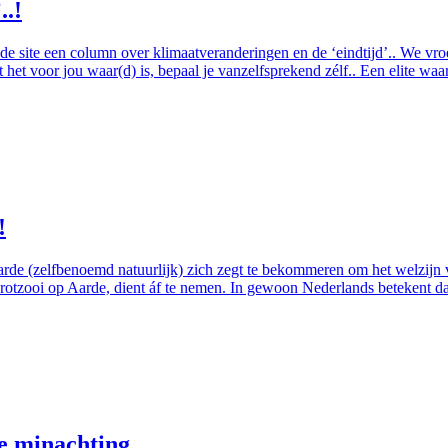
..!
e site een column over klimaatveranderingen en de ‘eindtijd’.. We vroege
at het voor jou waar(d) is, bepaal je vanzelfsprekend zélf.. Een el
!
Aarde (zelfbenoemd natuurlijk) zich zegt te bekommeren om het welzijn 
rotzooi op Aarde, dient áf te nemen. In gewoon Nederlands betekent dat
e minachting..