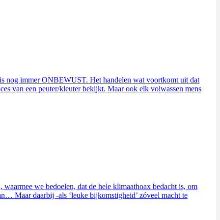
d is nog immer ONBEWUST. Het handelen wat voortkomt uit dat
ces van een peuter/kleuter bekijkt. Maar ook elk volwassen mens
el, waarmee we bedoelen, dat de hele klimaathoax bedacht is, om
Maar daarbij -als ‘leuke bijkomstigheid’ zóveel macht te