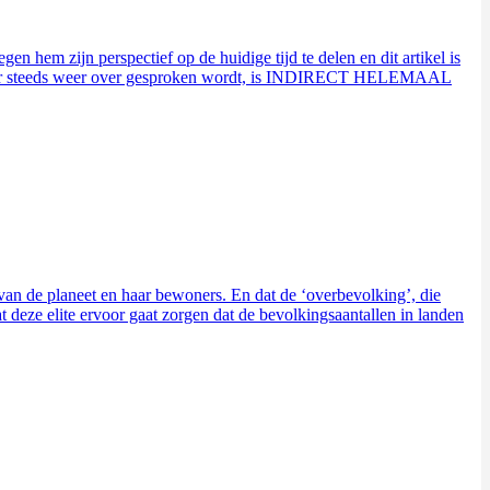
n hem zijn perspectief op de huidige tijd te delen en dit artikel is
ite waar steeds weer over gesproken wordt, is INDIRECT HELEMAAL
van de planeet en haar bewoners. En dat de ‘overbevolking’, die
 deze elite ervoor gaat zorgen dat de bevolkingsaantallen in landen