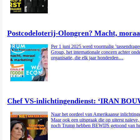
Postcodeloterij-Olongren? Macht, moraa
Per 1 juni 2025 werd voormalig ’tassendrage
Group, het internationale concern achter onde
organisatie, die elk jaar honderden…
Chef VS-inlichtingendienst: ‘IRAN B
Naar het oordeel van Amerikaanse inlichtingend
Maar ook een uitspraak die op uiterst naïeve,
noch Trump hebben BEWIJS getoond van 