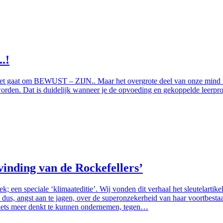
.!
het gaat om BEWUST – ZIJN.. Maar het overgrote deel van onze min
orden. Dat is duidelijk wanneer je de opvoeding en gekoppelde leerpro
vinding van de Rockefellers’
 een speciale ‘klimaateditie’. Wij vonden dit verhaal het sleutelartik
t aan te jagen, over de superonzekerheid van haar voortbestaan… 
niets meer denkt te kunnen ondernemen, tegen…