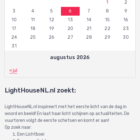
1
2
3
4
5
6
7
8
9
10
11
12
13
14
15
16
17
18
19
20
21
22
23
24
25
26
27
28
29
30
31
augustus 2026
« jul
LightHouseNL.nl zoekt:
LightHouseNL.nl inspireert met het eerste licht van de dag in
woord en beeld! En laat haar licht schijnen op actualiteiten. De
vuurtoren volgt de eerste schetsen en komt er aan!
Op zoek naar:
Een Lichtboei