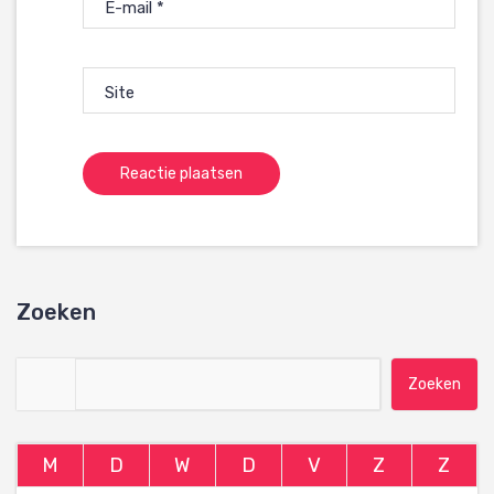
E-mail
*
Site
Zoeken
Zoeken naar:
M
D
W
D
V
Z
Z