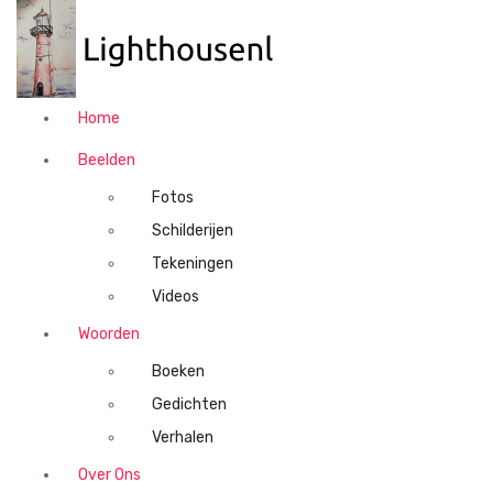
N
a
a
r
d
Home
e
i
Beelden
n
Fotos
h
o
Schilderijen
u
Tekeningen
d
Videos
s
p
Woorden
r
Boeken
i
n
Gedichten
g
Verhalen
e
n
Over Ons