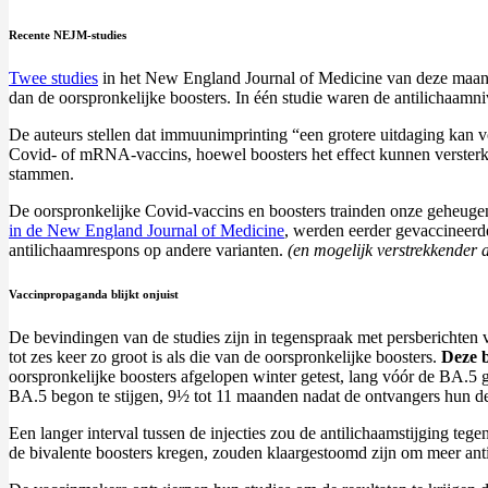
Recente NEJM-studies
Twee studies
in het New England Journal of Medicine van deze maand 
dan de oorspronkelijke boosters. In één studie waren de antilichaamn
De auteurs stellen dat immuunimprinting “een grotere uitdaging ka
Covid- of mRNA-vaccins, hoewel boosters het effect kunnen versterken.
stammen.
De oorspronkelijke Covid-vaccins en boosters trainden onze geheugen
in de New England Journal of Medicine
, werden eerder gevaccineerd
antilichaamrespons op andere varianten.
(en mogelijk verstrekkender a
Vaccinpropaganda blijkt onjuist
De bevindingen van de studies zijn in tegenspraak met persberichten
tot zes keer zo groot is als die van de oorspronkelijke boosters.
Deze b
oorspronkelijke boosters afgelopen winter getest, lang vóór de BA.5
BA.5 begon te stijgen, 9½ tot 11 maanden nadat de ontvangers hun d
Een langer interval tussen de injecties zou de antilichaamstijging t
de bivalente boosters kregen, zouden klaargestoomd zijn om meer anti