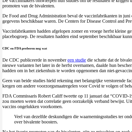
De vaccinmakers ontwierpen hun studies om de resultaten te krijgen
promoten van de bivalenten.
De Food and Drug Administration beval de vaccinfabrikanten in juni 
gegevens beschikbaar waren. De Centers for Disease Control and Preve
Vaccinfabrikanten hadden afgelopen zomer en vroege herfst kleine ge
placebogroep. De resultaten hadden eind september beschikbaar kunn
CDC en FDA proberen nog wat
De CDC publiceerde in november
een studie
die schatte dat de bival
nieuwe varianten het later in de herfst overnamen, daalde hun bescher
hadden om in het ziekenhuis te worden opgenomen dan niet-gevaccin
Geen van beide studies hield rekening met belangrijke verstorende fa
kregen om andere voorzorgsmaatregelen voor Covid te volgen of beha
FDA Commissaris Robert Califf tweette op 11 januari dat “COVID-1
zou moeten weten dat correlatie geen oorzakelijk verband bewijst. Uit
vaccins ongelukken voorkomen.
Veel van dezelfde deskundigen die waarnemingsstudies ter ond
over bivalente boosters.
Na het ijverig promoten van de bivalenten, zijn ze misschien op zoek