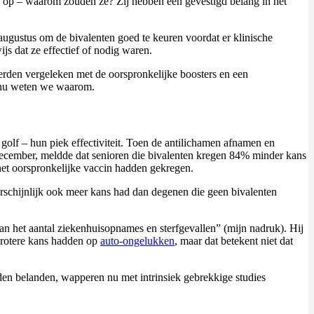
n op – waarom zouden ze? Zij hebben een gevestigd belang in het
augustus om de bivalenten goed te keuren voordat er klinische
s dat ze effectief of nodig waren.
erden vergeleken met de oorspronkelijke boosters en een
n nu weten we waarom.
 golf – hun piek effectiviteit. Toen de antilichamen afnamen en
december, meldde dat senioren die bivalenten kregen 84% minder kans
et oorspronkelijke vaccin hadden gekregen.
arschijnlijk ook meer kans had dan degenen die geen bivalenten
n het aantal ziekenhuisopnames en sterfgevallen” (mijn nadruk). Hij
 grotere kans hadden op
auto-ongelukken
, maar dat betekent niet dat
en belanden, wapperen nu met intrinsiek gebrekkige studies