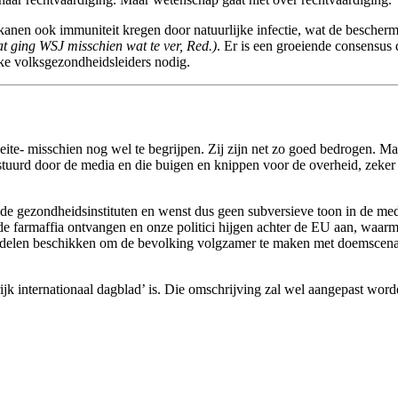
kanen ook immuniteit kregen door natuurlijke infectie, wat de bescherm
t ging WSJ misschien wat te ver, Red.)
. Er is een groeiende consensu
jke volksgezondheidsleiders nodig.
l moeite- misschien nog wel te begrijpen. Zij zijn net zo goed bedrogen
stuurd door de media en die buigen en knippen voor de overheid, zeker i
n de gezondheidsinstituten en wenst dus geen subversieve toon in de m
n de farmaffia ontvangen en onze politici hijgen achter de EU aan, wa
ddelen beschikken om de bevolking volgzamer te maken met doemscenari
rijk internationaal dagblad’ is. Die omschrijving zal wel aangepast wor