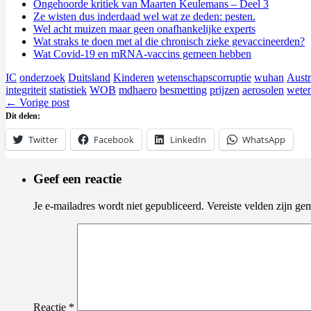
Ongehoorde kritiek van Maarten Keulemans – Deel 3
Ze wisten dus inderdaad wel wat ze deden: pesten.
Wel acht muizen maar geen onafhankelijke experts
Wat straks te doen met al die chronisch zieke gevacci­neerden?
Wat Covid-19 en mRNA-vaccins gemeen hebben
IC
onderzoek
Duitsland
Kinderen
wetenschapscorruptie
wuhan
Austr
integriteit
statistiek
WOB
mdhaero
besmetting
prijzen
aerosolen
wete
←
Vorige post
Dit delen:
Twitter
Facebook
LinkedIn
WhatsApp
Geef een reactie
Je e-mailadres wordt niet gepubliceerd.
Vereiste velden zijn g
Reactie
*