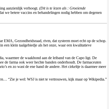
ing aanzienlijk verhoogt.
(Dit is te lezen als : Groeiende
s dat we betere vaccins en behandelingen nodig hebben om degenen
. Maar EMA, Gezondheidsraad, rivm, dat systeem moet echt op de schop.
n een klein taalgebiedje als het onze, waar een kwalitatieve
edia, waarmee de waakhond aan de leiband van de Capo ligt. De
armee de farma ook weer hechte banden onderhoudt. De farmaceuten
o’s en zo wast de ene hand de andere. Het cirkeltje is daarmee meer
den… “Zie je wel: WSJ is niet te vertrouwen, kijk maar op Wikipedia.”