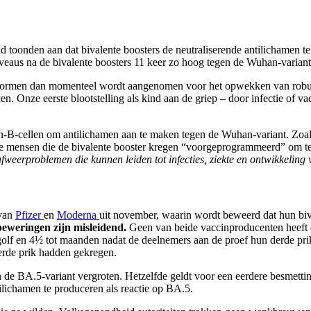
toonden aan dat bivalente boosters de neutraliserende antilichamen te
iveaus na de bivalente boosters 11 keer zo hoog tegen de Wuhan-variant
n vormen dan momenteel wordt aangenomen voor het opwekken van robuu
 Onze eerste blootstelling als kind aan de griep – door infectie of vac
-B-cellen om antilichamen aan te maken tegen de Wuhan-variant. Zoals 
e mensen die de bivalente booster kregen “voorgeprogrammeerd” om te 
fweerproblemen die kunnen leiden tot infecties, ziekte en ontwikkeling 
 van
Pfizer
en
Moderna
uit november, waarin wordt beweerd dat hun biv
eweringen zijn misleidend.
Geen van beide vaccinproducenten heeft e
 golf en 4½ tot maanden nadat de deelnemers aan de proef hun derde pr
erde prik hadden gekregen.
egen de BA.5-variant vergroten. Hetzelfde geldt voor een eerdere besme
lichamen te produceren als reactie op BA.5.