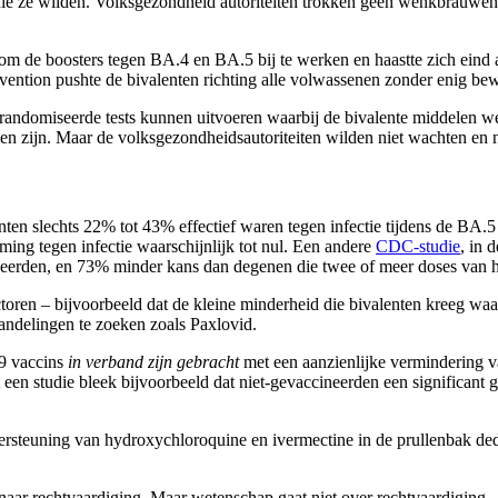
 die ze wilden. Volksgezondheid autoriteiten trokken geen wenkbrauwe
om de boosters tegen BA.4 en BA.5 bij te werken en haastte zich eind 
ntion pushte de bivalenten richting alle volwassenen zonder enig bewij
randomiseerde tests kunnen uitvoeren waarbij de bivalente middelen w
en zijn. Maar de volksgezondheidsautoriteiten wilden niet wachten e
enten slechts 22% tot 43% effectief waren tegen infectie tijdens de BA.5
ming tegen infectie waarschijnlijk tot nul. Een andere
CDC-studie
, in 
eerden, en 73% minder kans dan degenen die twee of meer doses van h
ctoren – bijvoorbeeld dat de kleine minderheid die bivalenten kreeg wa
ndelingen te zoeken zoals Paxlovid.
9 vaccins
in verband zijn gebracht
met een aanzienlijke vermindering va
 een studie bleek bijvoorbeeld dat niet-gevaccineerden een significant
ersteuning van hydroxychloroquine en ivermectine in de prullenbak ded
 naar rechtvaardiging. Maar wetenschap gaat niet over rechtvaardiging.