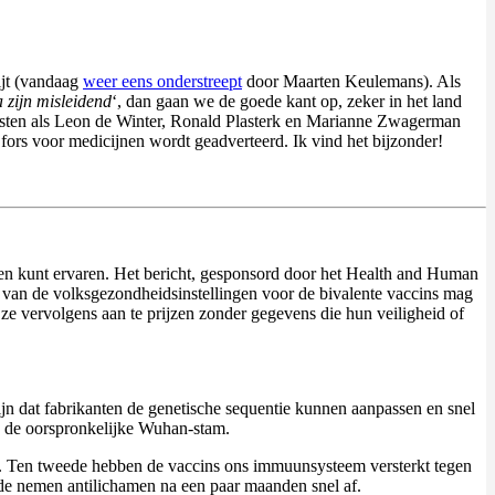
ijt (vandaag
weer eens onderstreept
door Maarten Keulemans). Als
zijn misleidend
‘, dan gaan we de goede kant op, zeker in het land
nisten als Leon de Winter, Ronald Plasterk en Marianne Zwagerman
r fors voor medicijnen wordt geadverteerd. Ik vind het bijzonder!
en kunt ervaren. Het bericht, gesponsord door het Health and Human
f van de volksgezondheidsinstellingen voor de bivalente vaccins mag
e vervolgens aan te prijzen zonder gegevens die hun veiligheid of
 dat fabrikanten de genetische sequentie kunnen aanpassen en snel
n de oorspronkelijke Wuhan-stam.
kt. Ten tweede hebben de vaccins ons immuunsysteem versterkt tegen
de nemen antilichamen na een paar maanden snel af.