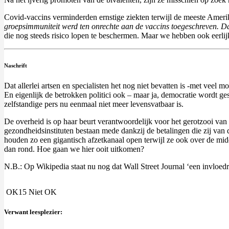
Covid-vaccins verminderden ernstige ziekten terwijl de meeste Ameri
groepsimmuniteit werd ten onrechte aan de vaccins toegeschreven. Da
die nog steeds risico lopen te beschermen. Maar we hebben ook eerli
Naschrift
Dat allerlei artsen en specialisten het nog niet bevatten is -met vee
En eigenlijk de betrokken politici ook – maar ja, democratie wordt ge
zelfstandige pers nu eenmaal niet meer levensvatbaar is.
De overheid is op haar beurt verantwoordelijk voor het gerotzooi va
gezondheidsinstituten bestaan mede dankzij de betalingen die zij va
houden zo een gigantisch afzetkanaal open terwijl ze ook over de mi
dan rond. Hoe gaan we hier ooit uitkomen?
N.B.: Op Wikipedia staat nu nog dat Wall Street Journal ‘een invloed
OK
15
Niet OK
Verwant leesplezier: