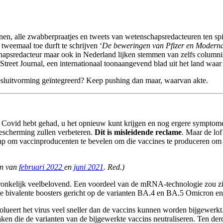
en, alle zwabberpraatjes en tweets van wetenschapsredacteuren ten sp
tweemaal toe durft te schrijven ‘
De beweringen van Pfizer en Moderna 
schapsredacteur maar ook in Nederland lijken stemmen van zelfs colum
l Street Journal, een internationaal toonaangevend blad uit het land waa
 besluitvorming geïntegreerd? Keep pushing dan maar, waarvan akte.
u Covid hebt gehad, u het opnieuw kunt krijgen en nog ergere symptom
escherming zullen verbeteren.
Dit is misleidende reclame
. Maar de lo
p om vaccinproducenten te bevelen om die vaccines te produceren om z
en van
februari 2022
en
juni 2021
. Red.)
onkelijk veelbelovend. Een voordeel van de mRNA-technologie zou zijn
e bivalente boosters gericht op de varianten BA.4 en BA.5 Omicron e
volueert het virus veel sneller dan de vaccins kunnen worden bijgewer
en die de varianten van de bijgewerkte vaccins neutraliseren. Ten der