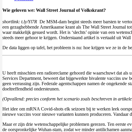
Wie geloven we: Wall Street Journal of Volkskrant?
shortlink: t.ly/Yl7R
De MSM-dam begint steeds meer barsten te verton
een gezaghebbende Amerikaanse krant als The Wall Street Journal tot 
waar makkelijk gesued wordt. Het is ‘slechts’ opinie van een weten
steeds meer gehoor te krijgen. Onderstaand artikel is vertaald uit Wal
De data liggen op tafel, het probleem is nu: hoe krijgen we ze in de
U heeft misschien een radioreclame gehoord die waarschuwt dat als 
Services Department, beweert dat bijgewerkte bivalente vaccins uw b
geen verrassing zijn. Federale agentschappen namen de ongekende sta
doeltreffendheid ondersteunen.
(Opvallend: precies conform het scenario zoals beschreven in artikel
Het idee om mRNA Covid-shots elk seizoen bij te werken leek oorspr
nieuwe vaccins voor nieuwe varianten kunnen produceren. Vandaar d
Maar er zijn drie wetenschappelijke problemen gerezen. Ten eerste e
de oorspronkelijke Wuhan-stam, zodat we minder antilichamen aanmak