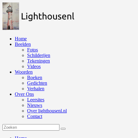
Naar
de
inhoud
springen
Home
Beelden
Fotos
Schilderijen
Tekeningen
Videos
Woorden
Boeken
Gedichten
Verhalen
Over Ons
Leersites
Nieuws
Over lighthousenl.nl
Contact