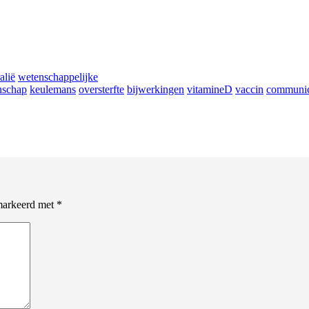
alië
wetenschappelijke
nschap
keulemans
oversterfte
bijwerkingen
vitamineD
vaccin
communic
emarkeerd met
*