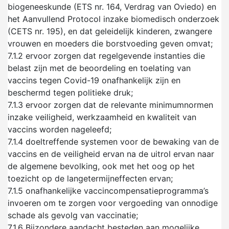
biogeneeskunde (ETS nr. 164, Verdrag van Oviedo) en
het Aanvullend Protocol inzake biomedisch onderzoek
(CETS nr. 195), en dat geleidelijk kinderen, zwangere
vrouwen en moeders die borstvoeding geven omvat;
7.1.2
ervoor zorgen dat regelgevende instanties die
belast zijn met de beoordeling en toelating van
vaccins tegen Covid-19 onafhankelijk zijn en
beschermd tegen politieke druk;
7.1.3
ervoor zorgen dat de relevante minimumnormen
inzake veiligheid, werkzaamheid en kwaliteit van
vaccins worden nageleefd;
7.1.4
doeltreffende systemen voor de bewaking van de
vaccins en de veiligheid ervan na de uitrol ervan naar
de algemene bevolking, ook met het oog op het
toezicht op de langetermijneffecten ervan;
7.1.5
onafhankelijke vaccincompensatieprogramma’s
invoeren om te zorgen voor vergoeding van onnodige
schade als gevolg van vaccinatie;
7.1.6
Bijzondere aandacht besteden aan mogelijke