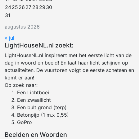
24
25
26
27
28
29
30
31
augustus 2026
« jul
LightHouseNL.nl zoekt:
LightHouseNL.nl inspireert met het eerste licht van de
dag in woord en beeld! En laat haar licht schijnen op
actualiteiten. De vuurtoren volgt de eerste schetsen en
komt er aan!
Op zoek naar:
Een Lichtboei
Een zwaailicht
Een bult grond (terp)
Betonpijp (1 m.x 0,55)
GoPro
Beelden en Woorden