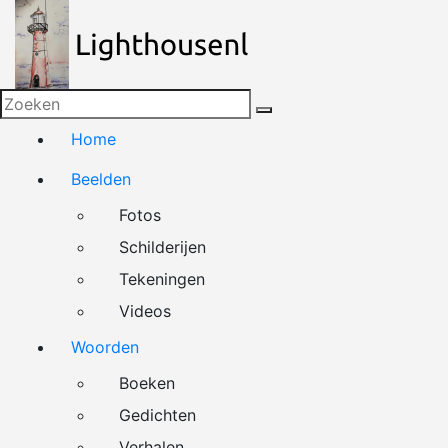
Naar
de
inhoud
springen
Home
Beelden
Fotos
Schilderijen
Tekeningen
Videos
Woorden
Boeken
Gedichten
Verhalen