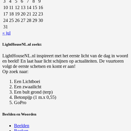
3
4
5
6
7
8
9
10
11
12
13
14
15
16
17
18
19
20
21
22
23
24
25
26
27
28
29
30
31
« jul
LightHouseNL.nl zoekt:
LightHouseNL.nl inspireert met het eerste licht van de dag in woord
en beeld! En laat haar licht schijnen op actualiteiten. De vuurtoren
volgt de eerste schetsen en komt er aan!
Op zoek naar:
Een Lichtboei
Een zwaailicht
Een bult grond (terp)
Betonpijp (1 m.x 0,55)
GoPro
Beelden en Woorden
Beelden
Boeken