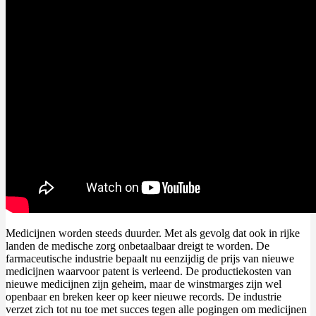
Medicijnen worden steeds duurder. Met als gevolg dat ook in rijke
landen de medische zorg onbetaalbaar dreigt te worden. De
farmaceutische industrie bepaalt nu eenzijdig de prijs van nieuwe
medicijnen waarvoor patent is verleend. De productiekosten van
nieuwe medicijnen zijn geheim, maar de winstmarges zijn wel
openbaar en breken keer op keer nieuwe records. De industrie
verzet zich tot nu toe met succes tegen alle pogingen om medicijnen