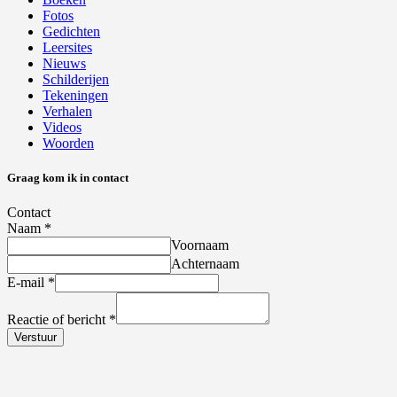
Fotos
Gedichten
Leersites
Nieuws
Schilderijen
Tekeningen
Verhalen
Videos
Woorden
Graag kom ik in contact
Contact
Naam
*
Voornaam
Achternaam
E-mail
*
Reactie of bericht
*
Verstuur