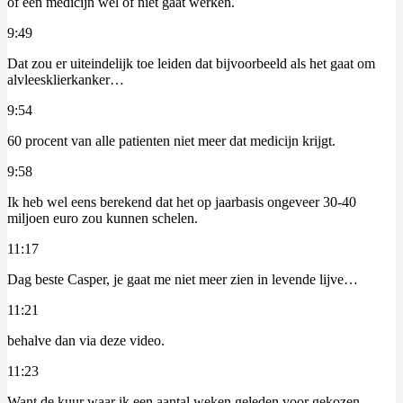
of een medicijn wel of niet gaat werken.
9:49
Dat zou er uiteindelijk toe leiden dat bijvoorbeeld als het gaat om
alvleesklierkanker…
9:54
60 procent van alle patienten niet meer dat medicijn krijgt.
9:58
Ik heb wel eens berekend dat het op jaarbasis ongeveer 30-40
miljoen euro zou kunnen schelen.
11:17
Dag beste Casper, je gaat me niet meer zien in levende lijve…
11:21
behalve dan via deze video.
11:23
Want de kuur waar ik een aantal weken geleden voor gekozen