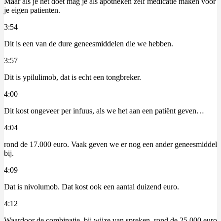
Maar als je het doet mag je als apotheken zelf medicatie maken voor
je eigen patienten.
3:54
Dit is een van de dure geneesmiddelen die we hebben.
3:57
Dit is ypilulimob, dat is echt een tongbreker.
4:00
Dit kost ongeveer per infuus, als we het aan een patiënt geven…
4:04
rond de 17.000 euro. Vaak geven we er nog een ander geneesmiddel
bij.
4:09
Dat is nivolumob. Dat kost ook een aantal duizend euro.
4:12
Waardoor de combinatie, bij wijze van spreken, rond de 25.000 euro