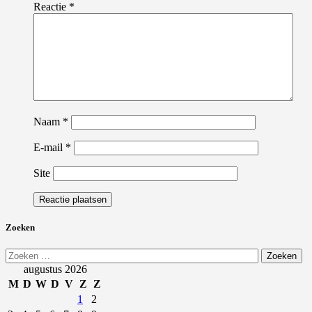
Reactie
*
Naam
*
E-mail
*
Site
Zoeken
Zoeken
naar:
augustus 2026
M
D
W
D
V
Z
Z
1
2