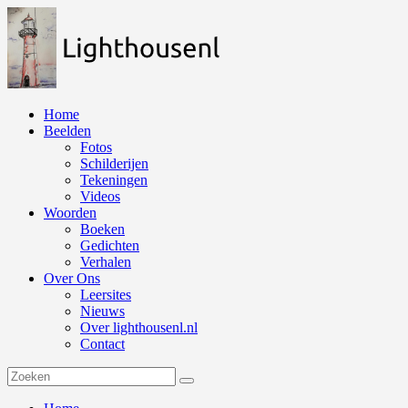
Naar
de
inhoud
springen
Home
Beelden
Fotos
Schilderijen
Tekeningen
Videos
Woorden
Boeken
Gedichten
Verhalen
Over Ons
Leersites
Nieuws
Over lighthousenl.nl
Contact