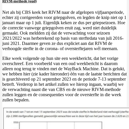
RIVM-methode (oud)
Net als bij CBS keek het RIVM naar de afgelopen vijfjaarsperiode,
echter zij corrigeerden voor griepgolven, en legden de knip niet op 1
januari maar op 1 juli. Eigenlijk keken ze dus per griepseizoen. Hoe
de correctie vanwege griepgolven eruit zag, werd niet duidelijk
gemaakt. Ook meldden zij dat de verwachting voor seizoen
2021/2022 was herberekend op basis van sterftedata van juli 2016-
juni 2021. Daarmee geven ze dus expliciet aan dat RIVM de
verhoogde sterfte in de corona- of oversterftejaren wél meenam.
Elke week volgende op hun site een weekbericht, dat het vorige
overschreef. Een voorbeeld van een oud weekbericht is daarom
alleen nog terug te vinden met de WayBack Machine. Dat is gelukt,
we hebben hier (zie kader hieronder) één van de laatste berichten dat
is gearchiveerd op 21 september 2023 en de periode 7-13 september
betreft. Verderop in het artikel zullen we hierop ingaan, waarbij we
de verwachting naast die van CBS en de nieuwe RIVM-methode
zullen leggen en de consequenties voor de oversterfte in die week
zullen bepalen.