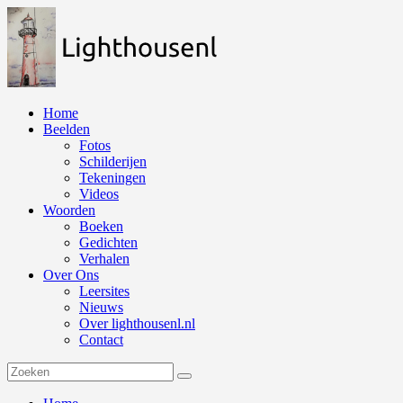
Naar
de
inhoud
springen
Home
Beelden
Fotos
Schilderijen
Tekeningen
Videos
Woorden
Boeken
Gedichten
Verhalen
Over Ons
Leersites
Nieuws
Over lighthousenl.nl
Contact