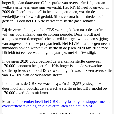
hoger ligt dan daarvoor. Of er sprake van oversterfte is ligt eraan
welke sterfte je in enig jaar verwacht. Het RIVM heeft daarvoor in
2009 de “sterftemonitor” in het leven geroepen, waarin de
werkelijke sterfte wordt geduid. Sinds corona haar intrede heeft
gedaan, is ook het CBS de verwachte sterfte gaan schatten.
Bij de verwachting van het CBS wordt gekeken naar de sterfte in de
vijf jaar voorafgaand aan de corona-periode. Deze wordt nog
aangepast voor demografische ontwikkelingen wat tot een stijging
van ongeveer 0,5 – 1% per jaar leidt. Het RIVM daarentegen neemt
inmiddels ook de werkelijke sterfte in de jaren 2020 t/m 2022 mee.
Dit leidt tot een verwachting die jaarlijks met 4 – 5% stijgt.
In de jaren 2020-2022 bedroeg de werkelijke sterfte ongeveer
170.000 personen hetgeen 9 – 10% hoger is dan de verwachte
sterfte op basis van de CBS-verwachting. Er was dus een oversterfte
van 9 – 10% van de verwachte sterfte.
In drie jaar is de CBS-verwachting zo’n 2 – 2,5% gestegen. Het
duurt nog lang voordat de verwachte sterfte in het CBS-model op
170.000 overlijdens uit komt.
Maar
half december heeft het CBS aangekondigd te stoppen met de
oversterfteberekening en die over te laten aan het RIVM
.