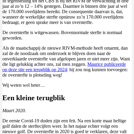
In tegenstelling tot het CBS is bij het RIVM de verwachting in drie
jaar al zo’n 12 – 14% gestegen. Daarmee is binnen drie jaar al wel
de 170.000 overlijdens bereikt. De consequentie daarvan is, dat,
wanneer de werkelijke sterfte opnieuw zo’n 170.000 overlijdens
bedraagt, er geen sprake meer is van oversterfte.
De oversterfte is witgewassen. Bovennormale sterfte is normaal
geworden.
Als de maatschappij de nieuwe RIVM-methode heeft omarmt, dan
zal de de noodzaak om onderzoek te blijven doen naar de
onverklaarde oversterfte van afgelopen jaren er niet meer zijn. Want
die ligt gelukkig achter ons, zal men zeggen.
Maurice publiceerde
op deze site een terugblik op 2024
: hij zou nog kunnen toevoegen:
de oversterfte is plotseling weg!
Wij weten wel beter…
Een kleine terugblik
Maart 2020.
De eerste Covid-19 doden zijn een feit. Na een korte maar heftige
golf dalen de sterftecijfers weer. In het najaar echter volgt een
nieuwe golf. De oversterfte in 2020 is goed te verklaren, deze valt