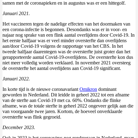
samen met de coronapieken en in augustus was er een hittegolf.
Januari 2021.
Het vaccineren tegen de nadelige effecten van het doormaken van
een corona-infectie is begonnen. Desondanks was er in voor- en
najaar nog sprake van een flink aantal overlijdens door Covid-19. In
het eerste halfjaar was er veel minder oversterfte dan overlijdens
aan/door Covid-19 volgens de rapportage van het CBS. In het
tweede halfjaar daarentegen was de oversterfte juist groter dan het
gerapporteerde aantal Covid-19-overlijdens. De oversterfte kon dus
niet meer volledig worden verklaard. In november 2021 oversteeg
de oversterfte het aantal overlijdens aan Covid-19 significant.
Januari 2022.
In korte tijd is de nieuwe coronavariant
Omikron
dominant
geworden in Nederland. Dit leidde in geheel 2022 tot een afname
van de sterfte aan Covid-19 met ca. 60%. Ondanks die flinke
afname, was de totale sterfte in geheel 2022 ongeveer gelijk aan die
van voorgaande twee jaren. Kortom, de hoeveel onverklaarde
oversterfte was flink gegroeid.
December 2023.
Ook in 2023 is het coronavirus nog rondgegaan in Nederland, maar