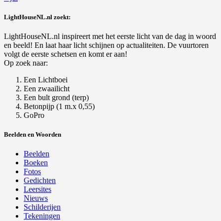
LightHouseNL.nl zoekt:
LightHouseNL.nl inspireert met het eerste licht van de dag in woord
en beeld! En laat haar licht schijnen op actualiteiten. De vuurtoren
volgt de eerste schetsen en komt er aan!
Op zoek naar:
Een Lichtboei
Een zwaailicht
Een bult grond (terp)
Betonpijp (1 m.x 0,55)
GoPro
Beelden en Woorden
Beelden
Boeken
Fotos
Gedichten
Leersites
Nieuws
Schilderijen
Tekeningen