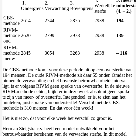
4.
5. meer- o
1.
2.
3.
Werkelijke
minderste
Ondergrens
Verwachting
Bovengrens
sterfte
(4. – 2.)
CBS-
2614
2744
2875
2938
194
methode
RIVM-
methode
2620
2799
2978
2938
139
oud
RIVM-
methode
2845
3054
3263
2938
– 116
nieuw
De CBS-methode komt voor deze periode uit op een oversterfte van
194 mensen. De oude RIVM-methode zit daar 55 onder. Omdat het
binnen de verwachting en het bovenste betrouwbaarheidsinterval
ligt, is er volgens RIVM geen sprake van oversterfte. In de nieuwe
RIVM-methode echter, blijkt er in deze week absoluut geen sprake
te zijn van meer- of oversterfte. Integendeel, er is, te zien aan het
minteken, juist sprake van ondersterfte! Verschil met de CBS-
methode is 310 mensen. En dat voor één week!
Het is niet zo, dat voor elke week het verschil zo groot is.
Herman Steigstra c.s. heeft een model ontwikkeld voor het
betrouwbaarder berekenen van de verwachte sterfte. In dit model