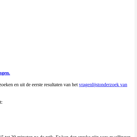
ngen.
rzoeken en uit de eerste resultaten van het
vragenlijstonderzoek van
t: