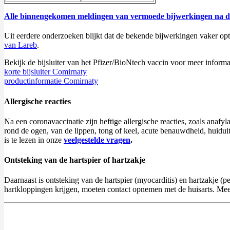
Alle binnengekomen meldingen van vermoede bijwerkingen na de 
Uit eerdere onderzoeken blijkt dat de bekende bijwerkingen vaker op
van Lareb
.
Bekijk de bijsluiter van het Pfizer/BioNtech vaccin voor meer informatie
korte bijsluiter Comirnaty
productinformatie Comirnaty
Allergische reacties
Na een coronavaccinatie zijn heftige allergische reacties, zoals anafy
rond de ogen, van de lippen, tong of keel, acute benauwdheid, huiduit
is te lezen in onze
veelgestelde vragen
.
Ontsteking van de hartspier of hartzakje
Daarnaast is ontsteking van de hartspier (myocarditis) en hartzakje (
hartkloppingen krijgen, moeten contact opnemen met de huisarts. Meer 