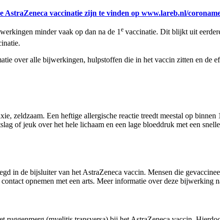
AstraZeneca vaccinatie zijn te vinden op www.lareb.nl/coroname
e
ijwerkingen minder vaak op dan na de 1
vaccinatie. Dit blijkt uit eerd
inatie.
ie over alle bijwerkingen, hulpstoffen die in het vaccin zitten en de eff
laxie, zeldzaam. Een heftige allergische reactie treedt meestal op binnen
slag of jeuk over het hele lichaam en een lage bloeddruk met een snell
 in de bijsluiter van het AstraZeneca vaccin. Mensen die gevaccineerd
contact opnemen met een arts. Meer informatie over deze bijwerking na
ruggenmerg (myelitis transversa) bij het AstraZeneca vaccin. Hierdoor 