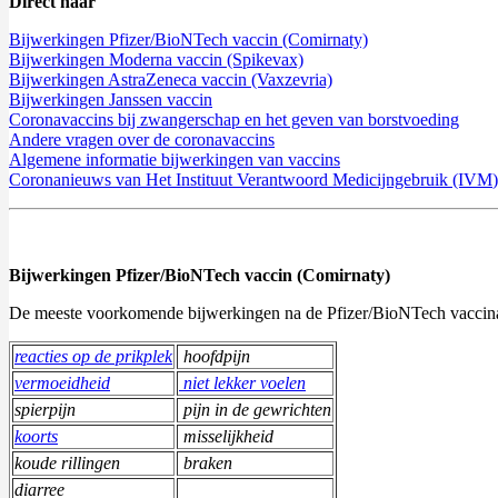
Direct naar
Bijwerkingen Pfizer/BioNTech vaccin (Comirnaty)
Bijwerkingen Moderna vaccin (Spikevax)
Bijwerkingen AstraZeneca vaccin (Vaxzevria)
Bijwerkingen Janssen vaccin
Coronavaccins bij zwangerschap en het geven van borstvoeding
Andere vragen over de coronavaccins
Algemene informatie bijwerkingen van vaccins
Coronanieuws van Het Instituut Verantwoord Medicijngebruik (IVM
)
Bijwerkingen Pfizer/BioNTech vaccin (Comirnaty)
De meeste voorkomende bijwerkingen na de Pfizer/BioNTech vaccinat
reacties op de prikplek
hoofdpijn
vermoeidheid
niet lekker voelen
spierpijn
pijn in de gewrichten
koorts
misselijkheid
koude rillingen
braken
diarree