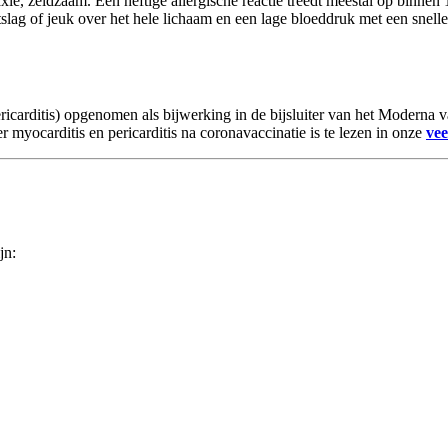
laxie, zeldzaam. Een heftige allergische reactie treedt meestal op binnen
slag of jeuk over het hele lichaam en een lage bloeddruk met een snell
pericarditis) opgenomen als bijwerking in de bijsluiter van het Moderna
 myocarditis en pericarditis na coronavaccinatie is te lezen in onze
vee
jn: