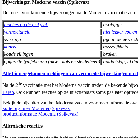
Bijwerkingen Moderna vaccin (Spikevax)
De meest voorkomende bijwerkingen na de Moderna vaccinatie zijn:
reacties op de prikplek
hoofdpijn
vermoeidheid
niet lekker voelen
spierpijn
pijn in de gewric
koorts
misselijkheid
koude rillingen
braken
opgezette lymfeklieren (oksel, hals en sleutelbeen)
huiduitslag, al da
Alle binnengekomen meldingen van vermoede bijwerkingen na de
de
Na de 2
vaccinatie met het Moderna vaccin treden de bekende bijwe
Lareb
. Ook kunnen reacties op de injectieplaats soms pas later optre
Bekijk de bijsluiter van het Moderna vaccin voor meer informatie over a
korte bijsluiter Moderna (Spikevax)
productinformatie Moderna (Spikevax)
Allergische reacties