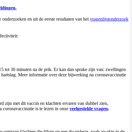
ldingen.
ere onderzoeken en uit de eerste resultaten van het
vragenlijstonderzoek
ectiviteit:
 15 tot 30 minuten na de prik. Er kan dan sprake zijn van: zwellingen
e hartslag. Meer informatie over deze bijwerking na coronavaccinatie
 zijn met dit vaccin en klachten ervaren van dubbel zien,
 coronavaccinatie is te lezen in onze
veelgestelde vragen
.
ontstaan klachten die lijken op een dwarslesie, zoals zwakte in de