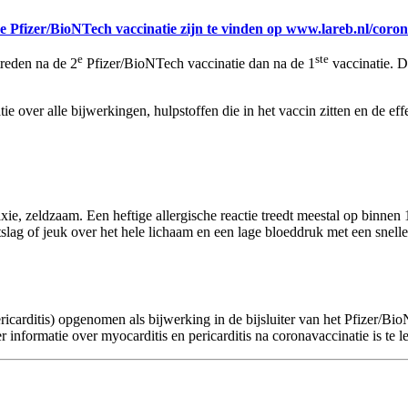
Pfizer/BioNTech vaccinatie zijn te vinden op www.lareb.nl/coro
e
ste
treden na de 2
Pfizer/BioNTech vaccinatie dan na de 1
vaccinatie. Di
 over alle bijwerkingen, hulpstoffen die in het vaccin zitten en de effec
laxie, zeldzaam. Een heftige allergische reactie treedt meestal op binnen
slag of jeuk over het hele lichaam en een lage bloeddruk met een snell
pericarditis) opgenomen als bijwerking in de bijsluiter van het Pfizer/
informatie over myocarditis en pericarditis na coronavaccinatie is te 