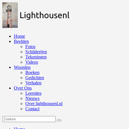
Naar
de
inhoud
springen
Home
Beelden
Fotos
Schilderijen
Tekeningen
Videos
Woorden
Boeken
Gedichten
Verhalen
Over Ons
Leersites
Nieuws
Over lighthousenl.nl
Contact