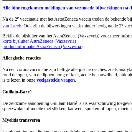
Alle binnengekomen meldingen van vermoede bijwerkingen na de 
e
Na de 2
vaccinatie met het AstraZeneca vaccin treden de bekende b
e
van Lareb
. Ook zijn de bijwerkingen vaak minder hevig na de 2
vacc
Bekijk de bijsluiter van het AstraZeneca (Vaxzevria) voor meer informat
korte bijsluiter AstraZeneca (Vaxzevria)
productinformatie AstraZeneca (Vaxzevria)
Allergische reacties
Na een coronavaccinatie zijn heftige allergische reacties, zoals anafy
rond de ogen, van de lippen, tong of keel, acute benauwdheid, huiduit
is te lezen in onze
veelgestelde vragen
.
Guillain-Barré
De zeldzame aandoening Guillain-Barré is als waarschuwing toegevoegd
spierzwakte of moeite met slikken, kauwen, spreken of lopen, moeten 
Myelitis transversa
Lareb ontving meldingen van een ontsteking van de zenuwbanen in het 