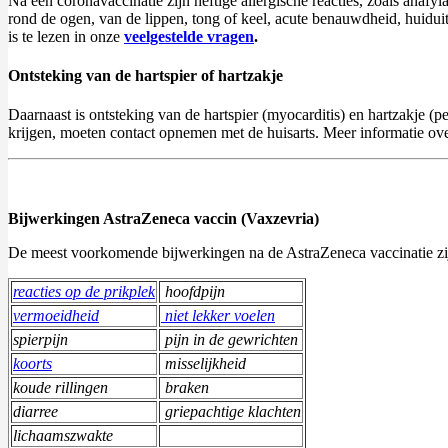
Na een coronavaccinatie zijn heftige allergische reacties, zoals anafy
rond de ogen, van de lippen, tong of keel, acute benauwdheid, huiduit
is te lezen in onze
veelgestelde vragen
.
Ontsteking van de hartspier of hartzakje
Daarnaast is ontsteking van de hartspier (myocarditis) en hartzakje (
krijgen, moeten contact opnemen met de huisarts. Meer informatie over
Bijwerkingen AstraZeneca vaccin (Vaxzevria)
De meest voorkomende bijwerkingen na de AstraZeneca vaccinatie zi
reacties op de prikplek
hoofdpijn
vermoeidheid
niet lekker voelen
spierpijn
pijn in de gewrichten
koorts
misselijkheid
koude rillingen
braken
diarree
griepachtige klachten
lichaamszwakte