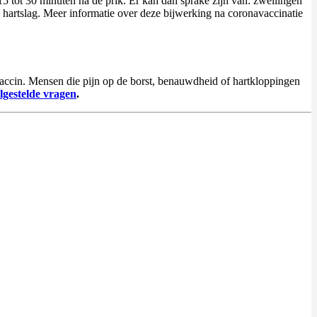
 15 tot 30 minuten na de prik. Er kan dan sprake zijn van: zwellingen
e hartslag. Meer informatie over deze bijwerking na coronavaccinatie
 vaccin. Mensen die pijn op de borst, benauwdheid of hartkloppingen
lgestelde vragen
.