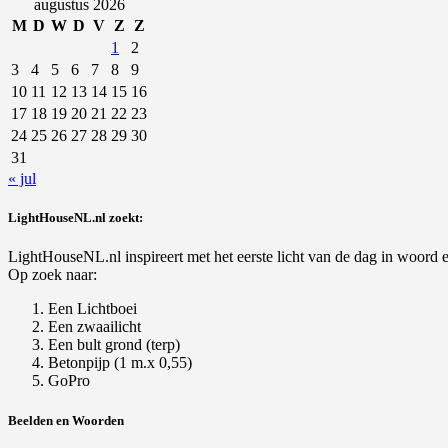
naar:
augustus 2026
M
D
W
D
V
Z
Z
1
2
3
4
5
6
7
8
9
10
11
12
13
14
15
16
17
18
19
20
21
22
23
24
25
26
27
28
29
30
31
« jul
LightHouseNL.nl zoekt:
LightHouseNL.nl inspireert met het eerste licht van de dag in woord en
Op zoek naar:
Een Lichtboei
Een zwaailicht
Een bult grond (terp)
Betonpijp (1 m.x 0,55)
GoPro
Beelden en Woorden