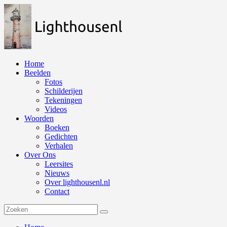
Naar
de
inhoud
springen
Home
Beelden
Fotos
Schilderijen
Tekeningen
Videos
Woorden
Boeken
Gedichten
Verhalen
Over Ons
Leersites
Nieuws
Over lighthousenl.nl
Contact