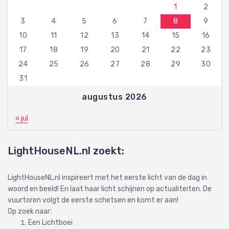
1
2
3
4
5
6
7
8
9
10
11
12
13
14
15
16
17
18
19
20
21
22
23
24
25
26
27
28
29
30
31
augustus 2026
« jul
LightHouseNL.nl zoekt:
LightHouseNL.nl inspireert met het eerste licht van de dag in
woord en beeld! En laat haar licht schijnen op actualiteiten. De
vuurtoren volgt de eerste schetsen en komt er aan!
Op zoek naar:
Een Lichtboei