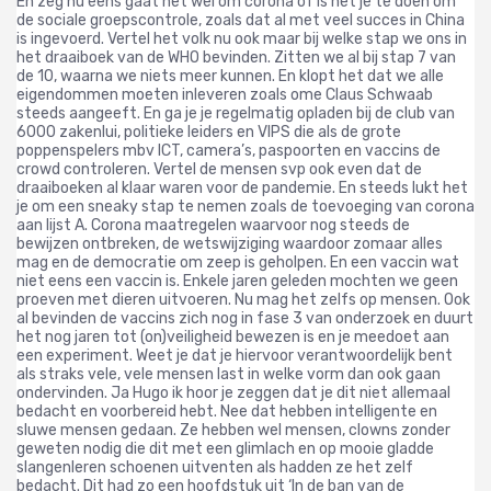
En zeg nu eens gaat het wel om corona of is het je te doen om
de sociale groepscontrole, zoals dat al met veel succes in China
is ingevoerd. Vertel het volk nu ook maar bij welke stap we ons in
het draaiboek van de WHO bevinden. Zitten we al bij stap 7 van
de 10, waarna we niets meer kunnen. En klopt het dat we alle
eigendommen moeten inleveren zoals ome Claus Schwaab
steeds aangeeft. En ga je je regelmatig opladen bij de club van
6000 zakenlui, politieke leiders en VIPS die als de grote
poppenspelers mbv ICT, camera’s, paspoorten en vaccins de
crowd controleren. Vertel de mensen svp ook even dat de
draaiboeken al klaar waren voor de pandemie. En steeds lukt het
je om een sneaky stap te nemen zoals de toevoeging van corona
aan lijst A. Corona maatregelen waarvoor nog steeds de
bewijzen ontbreken, de wetswijziging waardoor zomaar alles
mag en de democratie om zeep is geholpen. En een vaccin wat
niet eens een vaccin is. Enkele jaren geleden mochten we geen
proeven met dieren uitvoeren. Nu mag het zelfs op mensen. Ook
al bevinden de vaccins zich nog in fase 3 van onderzoek en duurt
het nog jaren tot (on)veiligheid bewezen is en je meedoet aan
een experiment. Weet je dat je hiervoor verantwoordelijk bent
als straks vele, vele mensen last in welke vorm dan ook gaan
ondervinden. Ja Hugo ik hoor je zeggen dat je dit niet allemaal
bedacht en voorbereid hebt. Nee dat hebben intelligente en
sluwe mensen gedaan. Ze hebben wel mensen, clowns zonder
geweten nodig die dit met een glimlach en op mooie gladde
slangenleren schoenen uitventen als hadden ze het zelf
bedacht. Dit had zo een hoofdstuk uit ‘In de ban van de