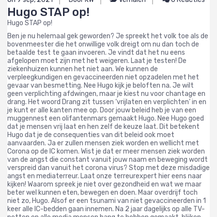
Hugo STAP op!
Hugo STAP op!
Ben je nu helemaal gek geworden? Je spreekt het volk toe als de
bovenmeester die het onwillige volk dreigt om nu dan toch de
betaalde test te gaan invoeren. Je vindt dat het nu eens
afgelopen moet zijn met het weigeren. Laat je testen! De
ziekenhuizen kunnen het niet aan. We kunnen de
verpleegkundigen en gevaccineerden niet opzadelen met het
gevaar van besmetting. Nee Hugo kijk je beloften na. Je wilt
geen verplichting afdwingen, maar je kiest nu voor chantage en
drang. Het woord Drang zit tussen ‘vrijlaten en verplichten’ in en
je kunt er alle kanten mee op. Door jouw beleid heb je van een
muggennest een olifantenmars gemaakt Hugo. Nee Hugo goed
dat je mensen vrij laat en hen zelf de keuze laat. Dit betekent
Hugo dat je de consequenties van dit beleid ook moet
aanvaarden. Ja er zullen mensen ziek worden en wellicht met
Corona op de IC komen. Wist je dat er meer mensen ziek worden
van de angst die constant vanuit jouw naam en beweging wordt
verspreid dan vanuit het corona virus? Stop met deze misdadige
angst en mediaterreur. Laat onze terreurexpert hier eens naar
kijken! Waarom spreek je niet over gezondheid en wat we maar
beter wel kunnen eten, bewegen en doen. Maar overdrijf toch
niet zo, Hugo. Alsof er een tsunami van niet gevaccineerden in 1
keer alle IC-bedden gaan innemen. Na 2 jaar dagelijks op alle TV-