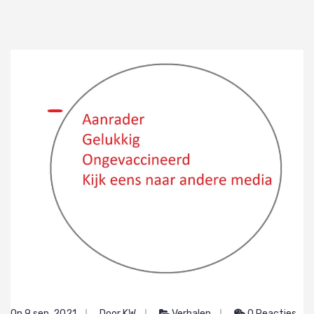
On 9 sep, 2021
Door KW
Verhalen
0 Reacties