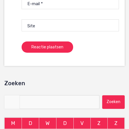
E-mail
*
Site
Zoeken
Zoeken naar:
M
D
W
D
V
Z
Z