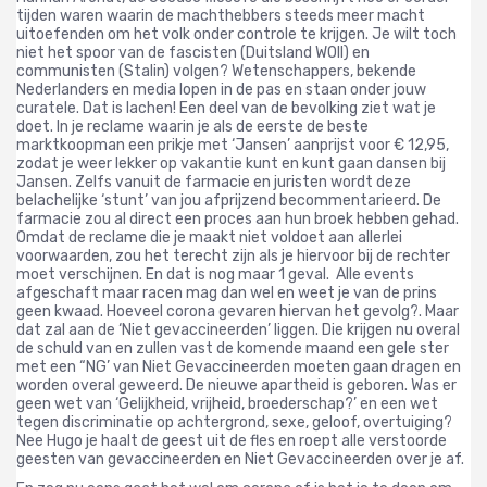
tijden waren waarin de machthebbers steeds meer macht
uitoefenden om het volk onder controle te krijgen. Je wilt toch
niet het spoor van de fascisten (Duitsland WOII) en
communisten (Stalin) volgen? Wetenschappers, bekende
Nederlanders en media lopen in de pas en staan onder jouw
curatele. Dat is lachen! Een deel van de bevolking ziet wat je
doet. In je reclame waarin je als de eerste de beste
marktkoopman een prikje met ‘Jansen’ aanprijst voor € 12,95,
zodat je weer lekker op vakantie kunt en kunt gaan dansen bij
Jansen. Zelfs vanuit de farmacie en juristen wordt deze
belachelijke ‘stunt’ van jou afprijzend becommentarieerd. De
farmacie zou al direct een proces aan hun broek hebben gehad.
Omdat de reclame die je maakt niet voldoet aan allerlei
voorwaarden, zou het terecht zijn als je hiervoor bij de rechter
moet verschijnen. En dat is nog maar 1 geval. Alle events
afgeschaft maar racen mag dan wel en weet je van de prins
geen kwaad. Hoeveel corona gevaren hiervan het gevolg?. Maar
dat zal aan de ‘Niet gevaccineerden’ liggen. Die krijgen nu overal
de schuld van en zullen vast de komende maand een gele ster
met een “NG’ van Niet Gevaccineerden moeten gaan dragen en
worden overal geweerd. De nieuwe apartheid is geboren. Was er
geen wet van ‘Gelijkheid, vrijheid, broederschap?’ en een wet
tegen discriminatie op achtergrond, sexe, geloof, overtuiging?
Nee Hugo je haalt de geest uit de fles en roept alle verstoorde
geesten van gevaccineerden en Niet Gevaccineerden over je af.