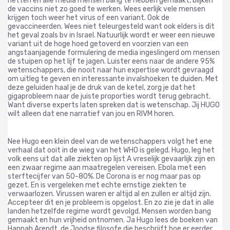
netten en alle media mensen bang te hebben gemaakt, blijken
de vaccins niet zo goed te werken. Wees eerlijk vele mensen
krijgen toch weer het virus of een variant. Ook de
gevaccineerden. Wees niet teleurgesteld want ook elders is dit
het geval zoals bv in Israel. Natuurlijk wordt er weer een nieuwe
variant uit de hoge hoed getoverd en voorzien van een
angstaanjagende formulering de media ingeslingerd om mensen
de stuipen op het lijf te jagen. Luister eens naar de andere 95%
wetenschappers, die nooit naar hun expertise wordt gevraagd
om uitleg te geven en interessante invalshoeken te duiden. Met
deze geluiden haal je de druk van de ketel, zorg je dat het
gigaprobleem naar de juiste proporties wordt terug gebracht.
Want diverse experts laten spreken dat is wetenschap. Jij HUGO
wilt alleen dat ene narratief van jou en RIVM horen.
Nee Hugo een klein deel van de wetenschappers volgt het ene
verhaal dat ooit in de wieg van het WHO is gelegd. Hugo, leg het
volk eens uit dat alle ziekten op lijst A vreselijk gevaarlijk zijn en
een zwaar regime aan maatregelen vereisen. Ebola met een
sterftecijfer van 50-80%. De Corona is er nog maar pas op
gezet. En is vergeleken met echte ernstige ziekten te
verwaarlozen. Virussen waren er altijd al en zullen er altijd zijn.
Accepteer dit en je probleem is opgelost. En zo zie je dat in alle
landen hetzelfde regime wordt gevolgd. Mensen worden bang
gemaakt en hun vrijheid ontnomen. Ja Hugo lees de boeken van
Hannah Arendt, de Joodse filosofe die beschrijft hoe er eerder