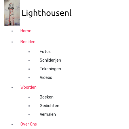
N
a
a
r
d
Home
e
i
Beelden
n
Fotos
h
o
Schilderijen
u
Tekeningen
d
Videos
s
p
Woorden
r
Boeken
i
n
Gedichten
g
Verhalen
e
n
Over Ons