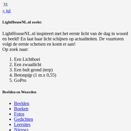
31
« jul
LightHouseNL.nl zoekt:
LightHouseNL.nl inspireert met het eerste licht van de dag in woord
en beeld! En laat haar licht schijnen op actualiteiten. De vuurtoren
volgt de eerste schetsen en komt er aan!
Op zoek naar:
Een Lichtboei
Een zwaailicht
Een bult grond (terp)
Betonpijp (1 m.x 0,55)
GoPro
Beelden en Woorden
Beelden
Boeken
Fotos
Gedichten
Leersites
Nieuws