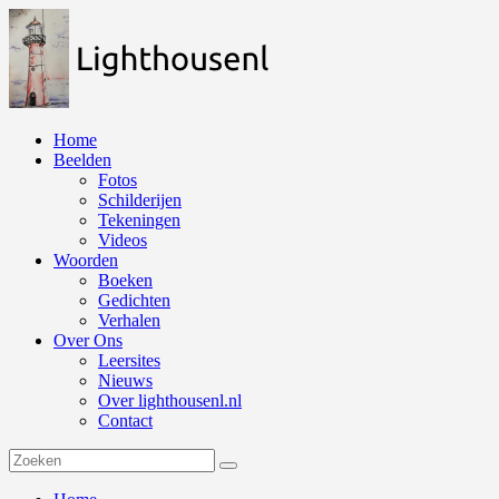
Naar
de
inhoud
springen
Home
Beelden
Fotos
Schilderijen
Tekeningen
Videos
Woorden
Boeken
Gedichten
Verhalen
Over Ons
Leersites
Nieuws
Over lighthousenl.nl
Contact