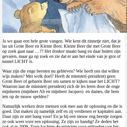
Ja we gaan een hele grote vangen. Wie kent dit zinnetje niet, dat je
las uit Grote Beer en Kleine Beer. Kleine Beer die met Grote Beer
op zoek gaat naar …?? Het donker maakt bang en daar buiten zijn
gevaren, maar ga op zoek en zie dat er aan het einde van je grot of
tunnel LICHT is.
Waar zijn die enge beesten nu gebleven? Wie heeft ons dat willen
wijs maken? Met welk doel? Heeft de minister(-president) geen
Grote Beer of gebaren Beer om samen te kijken naar het LICHT?
Waarom laat de minister(-president) zich de les leren door de enge
mijnheren (mijnheer Ab en mijnheer Jacques) en dames, die hem
iets op de mouw spelden?
Natuurlijk werken deze mensen ook mee aan de oplossing en die is
goed. Dat maken zij namelijk zelf en zij verdienen er kapitalen aan.
Daar zijn ze niet bang voor! En ja bij een nieuw eng beestje zorgen
ze ook weer voor een oplossing. Ze zijn zo handig! Ze deden het
ook al in 2009. Toen kochten de ministers voor miljarden van het