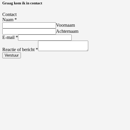
Graag kom ik in contact
Contact
Naam
*
Voornaam
Achternaam
E-mail
*
Reactie of bericht
*
Verstuur