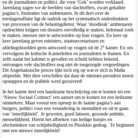
en de journalisten en politici, die voor ‘Gek’ worden verklaard.
Jarenlang zagen we de beelden van slachtoffers, zwart gekalkte
pagina’s, frustraties van ambtenaren. In dit deel over de
toeslagenaffaire ligt de nadruk op het systematisch onderdrukken
van processen van de belastingdienst. Waar ‘doodleuk’ ambtenaren
opdrachten krijgen om dossiers onvolledig te maken, helemaal zoek
te maken, mensen niet te antwoorden op hun vragen. En keer op
keer jarenlang geven ministers, staatssecretarissen en
e
afdelingshoofden geen antwoord op vragen uit de 2
kamer. En om
vervolgens de kritische Kamerleden en journalisten te framen. En
zelfs nadat het kabinet is gevallen en schuld hebben bekend,
ontvangen vele slachtoffers nog niet de toegezegde vergoedingen.
Dit Angelsaksische proces lijkt toch erg op wat er zich in Malta
afspeelde. Met dien verschillen dat daar de minister-president moest
opstappen en de politiek werd gezuiverd!
In het laatste deel een handzame beschrijving om te komen tot een
‘Nieuw Sociaal Contract’ een aanzet om te komen tot een heilzame
ommekeer. Maar vooral een oproep in de laatste pagina’s aan
burgers, politici voor een verandering in mentaliteit en uit te gaan
van ‘innerlijkheid’. Je geweten, goed fatsoen, gezonde ambitie,
menselijkheid.
Hierin het afbreken van heilige huisjes en
afschminken van schijnheiligheid en Pinokkio gedrag.
Te beginnen
met een nieuwe innerlijkheid!