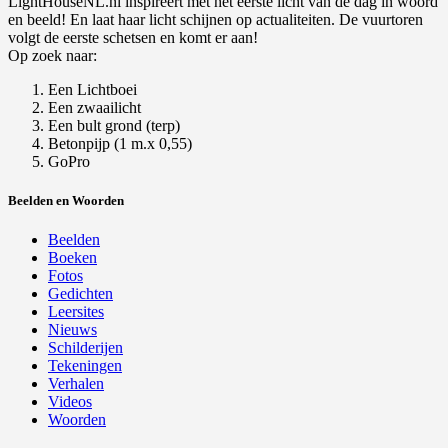
LightHouseNL.nl inspireert met het eerste licht van de dag in woord
en beeld! En laat haar licht schijnen op actualiteiten. De vuurtoren
volgt de eerste schetsen en komt er aan!
Op zoek naar:
Een Lichtboei
Een zwaailicht
Een bult grond (terp)
Betonpijp (1 m.x 0,55)
GoPro
Beelden en Woorden
Beelden
Boeken
Fotos
Gedichten
Leersites
Nieuws
Schilderijen
Tekeningen
Verhalen
Videos
Woorden