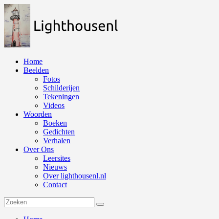
Naar
de
inhoud
springen
Home
Beelden
Fotos
Schilderijen
Tekeningen
Videos
Woorden
Boeken
Gedichten
Verhalen
Over Ons
Leersites
Nieuws
Over lighthousenl.nl
Contact