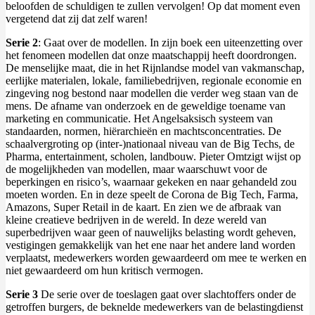
beloofden de schuldigen te zullen vervolgen! Op dat moment even
vergetend dat zij dat zelf waren!
Serie 2
: Gaat over de modellen. In zijn boek een uiteenzetting over
het fenomeen modellen dat onze maatschappij heeft doordrongen.
De menselijke maat, die in het Rijnlandse model van vakmanschap,
eerlijke materialen, lokale, familiebedrijven, regionale economie en
zingeving nog bestond naar modellen die verder weg staan van de
mens. De afname van onderzoek en de geweldige toename van
marketing en communicatie. Het Angelsaksisch systeem van
standaarden, normen, hiërarchieën en machtsconcentraties. De
schaalvergroting op (inter-)nationaal niveau van de Big Techs, de
Pharma, entertainment, scholen, landbouw. Pieter Omtzigt wijst op
de mogelijkheden van modellen, maar waarschuwt voor de
beperkingen en risico’s, waarnaar gekeken en naar gehandeld zou
moeten worden. En in deze speelt de Corona de Big Tech, Farma,
Amazons, Super Retail in de kaart. En zien we de afbraak van
kleine creatieve bedrijven in de wereld. In deze wereld van
superbedrijven waar geen of nauwelijks belasting wordt geheven,
vestigingen gemakkelijk van het ene naar het andere land worden
verplaatst, medewerkers worden gewaardeerd om mee te werken en
niet gewaardeerd om hun kritisch vermogen.
Serie 3
De serie over de toeslagen gaat over slachtoffers onder de
getroffen burgers, de beknelde medewerkers van de belastingdienst