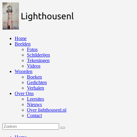
Naar
de
inhoud
springen
Home
Beelden
Fotos
Schilderijen
Tekeningen
Videos
Woorden
Boeken
Gedichten
Verhalen
Over Ons
Leersites
Nieuws
Over lighthousenl.nl
Contact