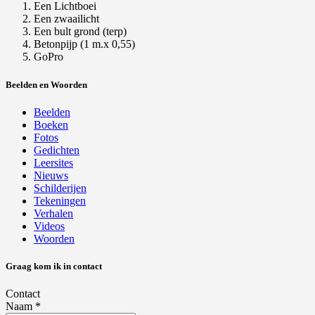
Een Lichtboei
Een zwaailicht
Een bult grond (terp)
Betonpijp (1 m.x 0,55)
GoPro
Beelden en Woorden
Beelden
Boeken
Fotos
Gedichten
Leersites
Nieuws
Schilderijen
Tekeningen
Verhalen
Videos
Woorden
Graag kom ik in contact
Contact
Naam
*