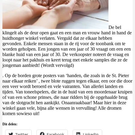
De bel
klingelt als de deur open gaat en een man en vrouw hand in hand de
huidhonger winkel verlaten. Verguld dat ze elkaar hebben
gevonden. Enkele mensen staan in de rij voor de toonbank om te
worden geholpen. Een jongen van een jaar of 30 vraagt om een een
blanke huid van een jaar of 30. De verkoopster noteert de vraag en
loopt naar het pakhuis en keert terug met enkele samples die ze de
jongeman aanbiedt! (Wordt vervolgd)
. Op de borden grote posters van ‘handen, die zoals in de St. Pieter
naar elkaar reiken’ , twee blote ruggen tegen elkaar, een oor die door
een veer wordt beroerd en vele vairanten. Van allerlei landen en
tijden. Van toneelspelers, die in de huid van een moordenaar kruipen
of van een schone prinses, die naar ridders bij de opgehaalde brug
van de slotgracht hen aankijkt. Onaanraakbaar! Maar hier in deze
winkel gaan vele, bijna alle wensen in vervulling! Alle dromen
komen sowieso uit!
Dit delen:
Twitter
Facebook
LinkedIn