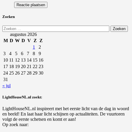
Zoeken
Zoeken
naar:
augustus 2026
M
D
W
D
V
Z
Z
1
2
3
4
5
6
7
8
9
10
11
12
13
14
15
16
17
18
19
20
21
22
23
24
25
26
27
28
29
30
31
« jul
LightHouseNL.nl zoekt:
LightHouseNL.nl inspireert met het eerste licht van de dag in woord
en beeld! En laat haar licht schijnen op actualiteiten. De vuurtoren
volgt de eerste schetsen en komt er aan!
Op zoek naar: