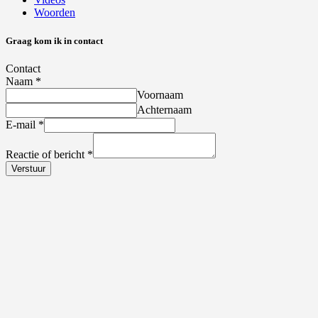
Woorden
Graag kom ik in contact
Contact
Naam
*
Voornaam
Achternaam
E-mail
*
Reactie of bericht
*
Verstuur