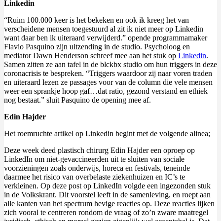
Linkedin
“Ruim 100.000 keer is het bekeken en ook ik kreeg het van
verscheidene mensen toegestuurd al zit ik niet meer op Linkedin
want daar ben ik uiteraard verwijderd.” opende programmamaker
Flavio Pasquino zijn uitzending in de studio. Psycholoog en
mediator Dawn Henderson schreef mee aan het stuk op
Linkedin
.
Samen zitten ze aan tafel in de blckbx studio om hun triggers in deze
coronacrisis te bespreken. “Triggers waardoor zij naar voren traden
en uiteraard lezen ze passages voor van de column die vele mensen
weer een sprankje hoop gaf…dat ratio, gezond verstand en ethiek
nog bestaat.” sluit Pasquino de opening mee af.
Edin Hajder
Het roemruchte artikel op Linkedin begint met de volgende alinea;
Deze week deed plastisch chirurg Edin Hajder een oproep op
LinkedIn om niet-gevaccineerden uit te sluiten van sociale
voorzieningen zoals onderwijs, horeca en festivals, teneinde
daarmee het risico van overbelaste ziekenhuizen en IC’s te
verkleinen. Op deze post op LinkedIn volgde een ingezonden stuk
in de Volkskrant. Dit voorstel leeft in de samenleving, en roept aan
alle kanten van het spectrum hevige reacties op. Deze reacties lijken
zich vooral te centreren rondom de vraag of zo’n zware maatregel