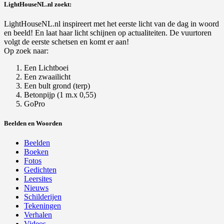
LightHouseNL.nl zoekt:
LightHouseNL.nl inspireert met het eerste licht van de dag in woord
en beeld! En laat haar licht schijnen op actualiteiten. De vuurtoren
volgt de eerste schetsen en komt er aan!
Op zoek naar:
Een Lichtboei
Een zwaailicht
Een bult grond (terp)
Betonpijp (1 m.x 0,55)
GoPro
Beelden en Woorden
Beelden
Boeken
Fotos
Gedichten
Leersites
Nieuws
Schilderijen
Tekeningen
Verhalen
Videos