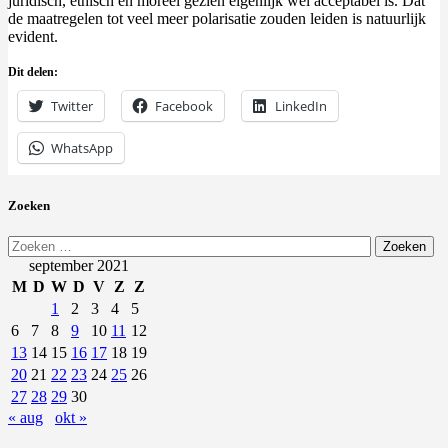
juridisch, ethisch en moreel gezien eigenlijk wel acceptabel is. Dat
de maatregelen tot veel meer polarisatie zouden leiden is natuurlijk
evident.
Dit delen:
Twitter
Facebook
LinkedIn
WhatsApp
Zoeken
Zoeken
naar:
september 2021
M
D
W
D
V
Z
Z
1
2
3
4
5
6
7
8
9
10
11
12
13
14
15
16
17
18
19
20
21
22
23
24
25
26
27
28
29
30
« aug
okt »