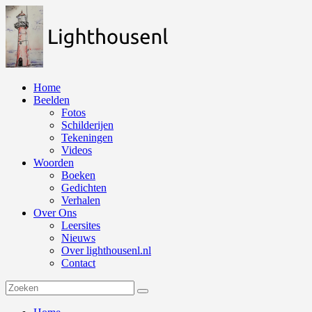
Naar
de
inhoud
springen
Home
Beelden
Fotos
Schilderijen
Tekeningen
Videos
Woorden
Boeken
Gedichten
Verhalen
Over Ons
Leersites
Nieuws
Over lighthousenl.nl
Contact