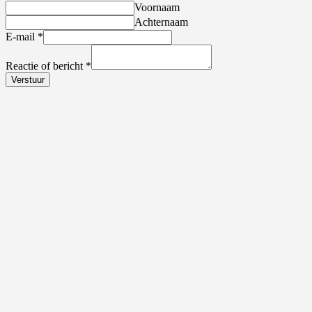
Voornaam
Achternaam
E-mail
*
Reactie of bericht
*
Verstuur