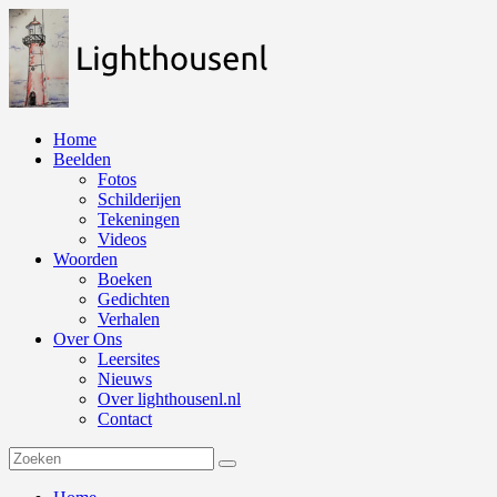
Naar
de
inhoud
springen
Home
Beelden
Fotos
Schilderijen
Tekeningen
Videos
Woorden
Boeken
Gedichten
Verhalen
Over Ons
Leersites
Nieuws
Over lighthousenl.nl
Contact