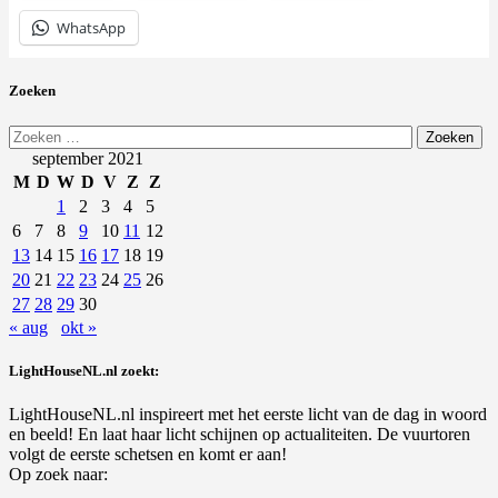
WhatsApp
Zoeken
Zoeken
naar:
september 2021
M
D
W
D
V
Z
Z
1
2
3
4
5
6
7
8
9
10
11
12
13
14
15
16
17
18
19
20
21
22
23
24
25
26
27
28
29
30
« aug
okt »
LightHouseNL.nl zoekt:
LightHouseNL.nl inspireert met het eerste licht van de dag in woord
en beeld! En laat haar licht schijnen op actualiteiten. De vuurtoren
volgt de eerste schetsen en komt er aan!
Op zoek naar: