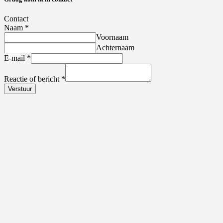
Contact
Naam
*
Voornaam
Achternaam
E-mail
*
Reactie of bericht
*
Verstuur