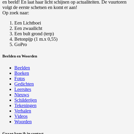
en beeld! En laat haar licht schijnen op actualiteiten. De vuurtoren
volgt de eerste schetsen en komt er aan!
Op zoek naar:
Een Lichtboei
Een zwaailicht
Een bult grond (terp)
Betonpijp (1 m.x 0,55)
GoPro
Beelden en Woorden
Beelden
Boeken
Fotos
Gedichten
Leersites
Nieuws
Schilderijen
Tekeningen
Verhalen
Videos
Woorden
Graag kom ik in contact