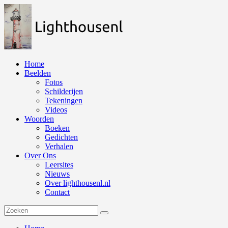
Naar
de
inhoud
springen
Home
Beelden
Fotos
Schilderijen
Tekeningen
Videos
Woorden
Boeken
Gedichten
Verhalen
Over Ons
Leersites
Nieuws
Over lighthousenl.nl
Contact