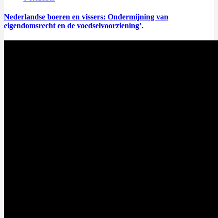
Nederlandse boeren en vissers: Ondermijning van
eigendomsrecht en de voedselvoorziening’.