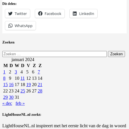
Dit delen:
Twitter
Facebook
LinkedIn
WhatsApp
Zoeken
Zoeken
naar:
januari 2024
M
D
W
D
V
Z
Z
1
2
3
4
5
6
7
8
9
10
11
12
13
14
15
16
17
18
19
20
21
22
23
24
25
26
27
28
29
30
31
« dec
feb »
LightHouseNL.nl zoekt:
LightHouseNL.nl inspireert met het eerste licht van de dag in woord