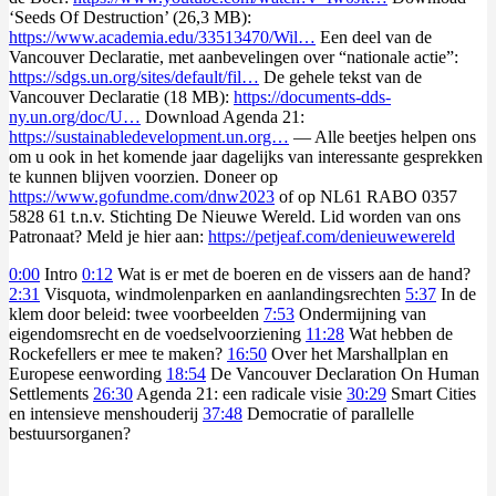
‘Seeds Of Destruction’ (26,3 MB):
https://www.academia.edu/33513470/Wil…
Een deel van de
Vancouver Declaratie, met aanbevelingen over “nationale actie”:
https://sdgs.un.org/sites/default/fil…
De gehele tekst van de
Vancouver Declaratie (18 MB):
https://documents-dds-
ny.un.org/doc/U…
Download Agenda 21:
https://sustainabledevelopment.un.org…
— Alle beetjes helpen ons
om u ook in het komende jaar dagelijks van interessante gesprekken
te kunnen blijven voorzien. Doneer op
https://www.gofundme.com/dnw2023
of op NL61 RABO 0357
5828 61 t.n.v. Stichting De Nieuwe Wereld. Lid worden van ons
Patronaat? Meld je hier aan:
https://petjeaf.com/denieuwewereld
0:00
Intro
0:12
Wat is er met de boeren en de vissers aan de hand?
2:31
Visquota, windmolenparken en aanlandingsrechten
5:37
In de
klem door beleid: twee voorbeelden
7:53
Ondermijning van
eigendomsrecht en de voedselvoorziening
11:28
Wat hebben de
Rockefellers er mee te maken?
16:50
Over het Marshallplan en
Europese eenwording
18:54
De Vancouver Declaration On Human
Settlements
26:30
Agenda 21: een radicale visie
30:29
Smart Cities
en intensieve menshouderij
37:48
Democratie of parallelle
bestuursorganen?