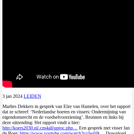
3 jan 2024
LEIDEN
Marlies Dekkers in gesprek van Elze van Hamelen, over het rapport
dat ze schreef: ‘Nederlandse boeren en vissers: Ondermijning van
eigendomsrecht en de voedselvoorziening’. Bronnen en links bij
deze uitzending: Het rapport vindt u hier:
http://koers2030.nl/.cm4all/uproc.php…
Een gesprek met visser Jan
de Boer:
https://www.youtube.com/watch?v=Iw0Jk…
Download