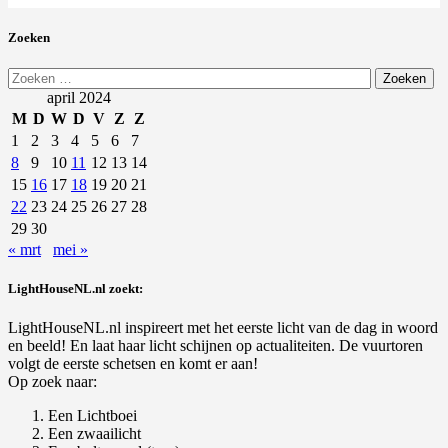
Zoeken
Zoeken
naar:
april 2024
M
D
W
D
V
Z
Z
1
2
3
4
5
6
7
8
9
10
11
12
13
14
15
16
17
18
19
20
21
22
23
24
25
26
27
28
29
30
« mrt
mei »
LightHouseNL.nl zoekt:
LightHouseNL.nl inspireert met het eerste licht van de dag in woord
en beeld! En laat haar licht schijnen op actualiteiten. De vuurtoren
volgt de eerste schetsen en komt er aan!
Op zoek naar:
Een Lichtboei
Een zwaailicht