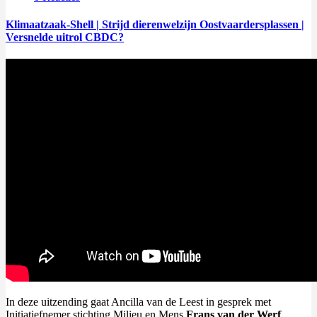
Klimaatzaak-Shell | Strijd dierenwelzijn Oostvaardersplassen |
Versnelde uitrol CBDC?
In deze uitzending gaat Ancilla van de Leest in gesprek met
Initiatiefnemer stichting Milieu en Mens
Frans van der Werf
,