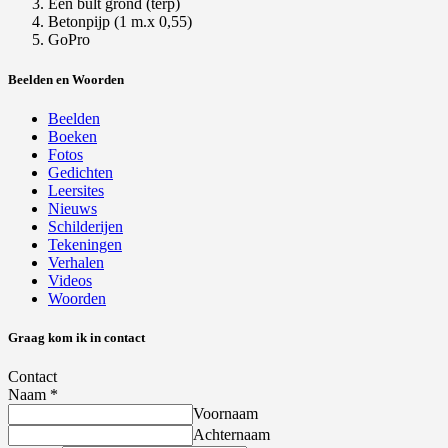
Een bult grond (terp)
Betonpijp (1 m.x 0,55)
GoPro
Beelden en Woorden
Beelden
Boeken
Fotos
Gedichten
Leersites
Nieuws
Schilderijen
Tekeningen
Verhalen
Videos
Woorden
Graag kom ik in contact
Contact
Naam
*
Voornaam
Achternaam