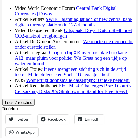
Video World Economic Forum
Central Bank Digital
Currencies | Davos
Artikel Reuters
SWIFT planning launch of new central bank
digital currency platform in 12-24 months
Video Haagse rechtbank
Uitspraak: Royal Dutch Shell moet
CO2-uitstoot terugbrengen
Artikel De Groene Amsterdammer
We moeten de democratie
onder curatele stellen
Artikel Telegraaf
Chagrijn bij XR over mislukte blokkade
A12, maar pluim voor politie: ’Nu Greta nog een tijdje op
water en brood
Artikel Trouw
Ineens mengt een stichting zich in de strijd
tussen Milieudefensie en Shell. ‘Dit zaakje stinkt’
NOS
Wolf kruipt door smalle dassenpijp: ‘Unieke beelden’
Artikel Reclaimthenet
Elon Musk Challenges Brazil Court’s
Censorship, Risks X’s Shutdown in Stand for Free Speech
Lees 7 reacties
Dit delen:
Twitter
Facebook
LinkedIn
WhatsApp