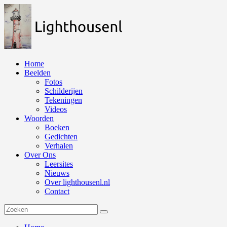
Naar
de
inhoud
springen
Home
Beelden
Fotos
Schilderijen
Tekeningen
Videos
Woorden
Boeken
Gedichten
Verhalen
Over Ons
Leersites
Nieuws
Over lighthousenl.nl
Contact