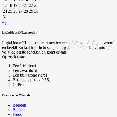
17
18
19
20
21
22
23
24
25
26
27
28
29
30
31
« jul
LightHouseNL.nl zoekt:
LightHouseNL.nl inspireert met het eerste licht van de dag in woord
en beeld! En laat haar licht schijnen op actualiteiten. De vuurtoren
volgt de eerste schetsen en komt er aan!
Op zoek naar:
Een Lichtboei
Een zwaailicht
Een bult grond (terp)
Betonpijp (1 m.x 0,55)
GoPro
Beelden en Woorden
Beelden
Boeken
Fotos