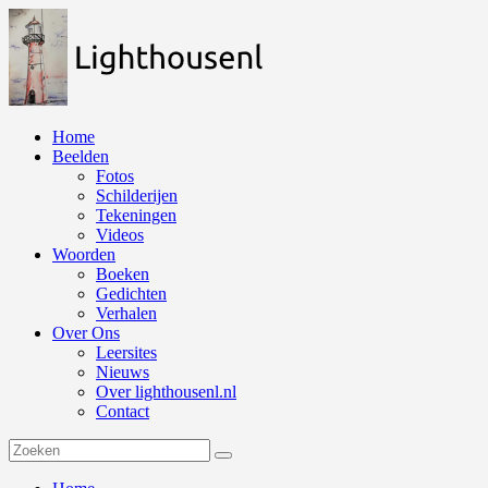
Naar
de
inhoud
springen
Home
Beelden
Fotos
Schilderijen
Tekeningen
Videos
Woorden
Boeken
Gedichten
Verhalen
Over Ons
Leersites
Nieuws
Over lighthousenl.nl
Contact