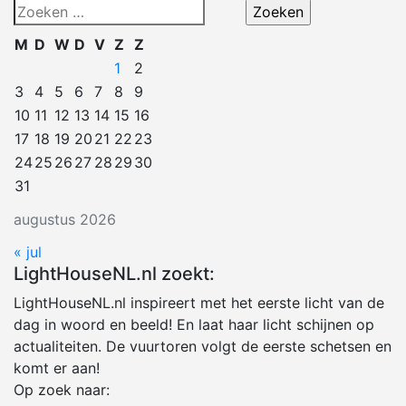
Zoeken
naar:
M
D
W
D
V
Z
Z
1
2
3
4
5
6
7
8
9
10
11
12
13
14
15
16
17
18
19
20
21
22
23
24
25
26
27
28
29
30
31
augustus 2026
« jul
LightHouseNL.nl zoekt:
LightHouseNL.nl inspireert met het eerste licht van de
dag in woord en beeld! En laat haar licht schijnen op
actualiteiten. De vuurtoren volgt de eerste schetsen en
komt er aan!
Op zoek naar: