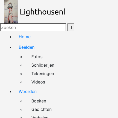
Naar
de
inhoud
springen
Home
Beelden
Fotos
Schilderijen
Tekeningen
Videos
Woorden
Boeken
Gedichten
Verhalen