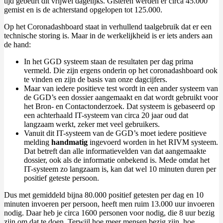
tijd gebeurt dit vrijwel dagelijks. Gisteren werden er circa 45.000
gemist en is de achterstand opgelopen tot 125.000.
Op het Coronadashboard staat in verhullend taalgebruik dat er een
technische storing is. Maar in de werkelijkheid is er iets anders aan
de hand:
In het GGD systeem staan de resultaten per dag prima
vermeld. Die zijn ergens onderin op het coronadashboard ook
te vinden en zijn de basis van onze dagcijfers.
Maar van iedere positieve test wordt in een ander systeem van
de GGD’s een dossier aangemaakt en dat wordt gebruikt voor
het Bron- en Contactonderzoek. Dat systeem is gebaseerd op
een achterhaald IT-systeem van circa 20 jaar oud dat
langzaam werkt, zeker met veel gebruikers.
Vanuit dit IT-systeem van de GGD’s moet iedere positieve
melding
handmatig
ingevoerd worden in het RIVM systeem.
Dat betreft dan alle informatievelden van dat aangemaakte
dossier, ook als de informatie onbekend is. Mede omdat het
IT-systeem zo langzaam is, kan dat wel 10 minuten duren per
positief geteste persoon.
Dus met gemiddeld bijna 80.000 positief getesten per dag en 10
minuten invoeren per persoon, heeft men ruim 13.000 uur invoeren
nodig. Daar heb je circa 1600 personen voor nodig, die 8 uur bezig
zijn om dat te doen. Terwijl hoe meer mensen bezig zijn, hoe