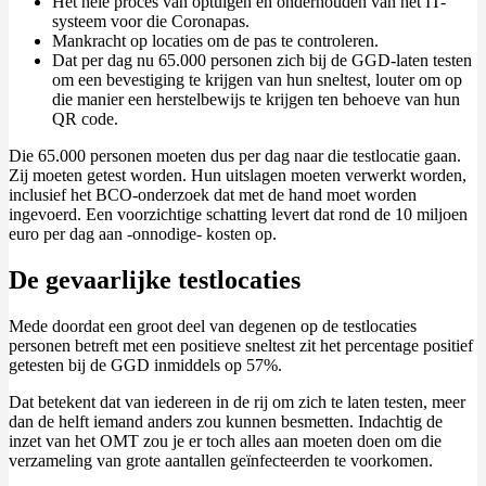
Het hele proces van optuigen en onderhouden van het IT-
systeem voor die Coronapas.
Mankracht op locaties om de pas te controleren.
Dat per dag nu 65.000 personen zich bij de GGD-laten testen
om een bevestiging te krijgen van hun sneltest, louter om op
die manier een herstelbewijs te krijgen ten behoeve van hun
QR code.
Die 65.000 personen moeten dus per dag naar die testlocatie gaan.
Zij moeten getest worden. Hun uitslagen moeten verwerkt worden,
inclusief het BCO-onderzoek dat met de hand moet worden
ingevoerd. Een voorzichtige schatting levert dat rond de 10 miljoen
euro per dag aan -onnodige- kosten op.
De gevaarlijke testlocaties
Mede doordat een groot deel van degenen op de testlocaties
personen betreft met een positieve sneltest zit het percentage positief
getesten bij de GGD inmiddels op 57%.
Dat betekent dat van iedereen in de rij om zich te laten testen, meer
dan de helft iemand anders zou kunnen besmetten. Indachtig de
inzet van het OMT zou je er toch alles aan moeten doen om die
verzameling van grote aantallen geïnfecteerden te voorkomen.