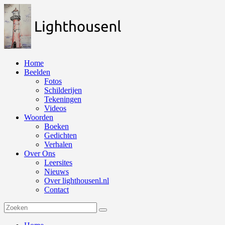
Naar
de
inhoud
springen
Home
Beelden
Fotos
Schilderijen
Tekeningen
Videos
Woorden
Boeken
Gedichten
Verhalen
Over Ons
Leersites
Nieuws
Over lighthousenl.nl
Contact