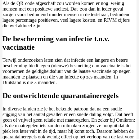
Als de QR-code afgeschaft zou worden komen er nog weinig
mensen met een positieve sneltest. Dat zou dan in ieder geval
zorgen voor beduidend minder mensen in de teststraat, beduidend
lagere percentage positieven, veel lagere kosten, en RIVM cijfers
die wel aktueel zijn.
De bescherming van infectie t.o.v.
vaccinatie
Terwijl onderzoeken laten zien dat infectie een langere en betere
bescherming biedt tegen (nieuwe) besmetting dan vaccinatie is het
voornemen de geldigheidsduur van de laatste vaccinatie op negen
maanden te plaatsen en die van infectie op zes maanden. In
Duitsland is die 3 maanden.
De ontwrichtende quarantaineregels
In diverse landen zie je het bekende patroon dat na een snelle
stijging van het aantal gevallen er een snelle daling volgt. Dat heeft
geen of vrijwel geen relatie met maatregelen. En zeker bij Omikron:
als de maatregelen iets zouden uitmaken zorgen ze hooguit dat de
piek iets later valt in de tijd, maar hij komt toch. Daarom hebben de
quarantaineregels ook weinig effect op het verloop van de last voor