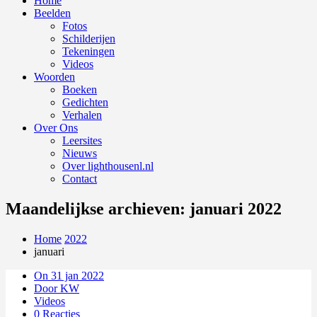
Home
Beelden
Fotos
Schilderijen
Tekeningen
Videos
Woorden
Boeken
Gedichten
Verhalen
Over Ons
Leersites
Nieuws
Over lighthousenl.nl
Contact
Maandelijkse archieven: januari 2022
Home
2022
januari
On 31 jan 2022
Door KW
Videos
0 Reacties