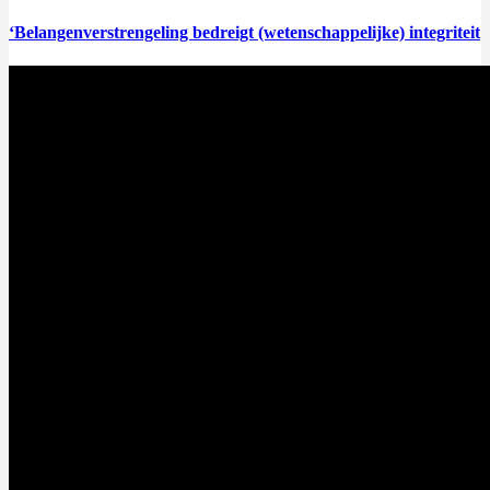
‘Belangenverstrengeling bedreigt (wetenschappelijke) integriteit