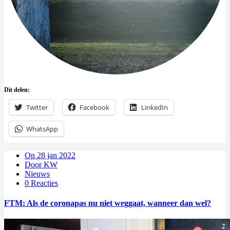
Dit delen:
Twitter
Facebook
LinkedIn
WhatsApp
On 28 jan 2022
Door KW
Nieuws
0 Reacties
FTM: Als de coronapas nu niet weggaat, wanneer dan wel?