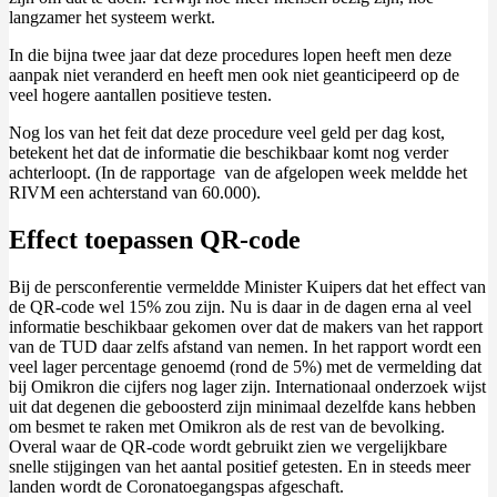
langzamer het systeem werkt.
In die bijna twee jaar dat deze procedures lopen heeft men deze
aanpak niet veranderd en heeft men ook niet geanticipeerd op de
veel hogere aantallen positieve testen.
Nog los van het feit dat deze procedure veel geld per dag kost,
betekent het dat de informatie die beschikbaar komt nog verder
achterloopt. (In de rapportage van de afgelopen week meldde het
RIVM een achterstand van 60.000).
Effect toepassen QR-code
Bij de persconferentie vermeldde Minister Kuipers dat het effect van
de QR-code wel 15% zou zijn. Nu is daar in de dagen erna al veel
informatie beschikbaar gekomen over dat de makers van het rapport
van de TUD daar zelfs afstand van nemen. In het rapport wordt een
veel lager percentage genoemd (rond de 5%) met de vermelding dat
bij Omikron die cijfers nog lager zijn. Internationaal onderzoek wijst
uit dat degenen die geboosterd zijn minimaal dezelfde kans hebben
om besmet te raken met Omikron als de rest van de bevolking.
Overal waar de QR-code wordt gebruikt zien we vergelijkbare
snelle stijgingen van het aantal positief getesten. En in steeds meer
landen wordt de Coronatoegangspas afgeschaft.